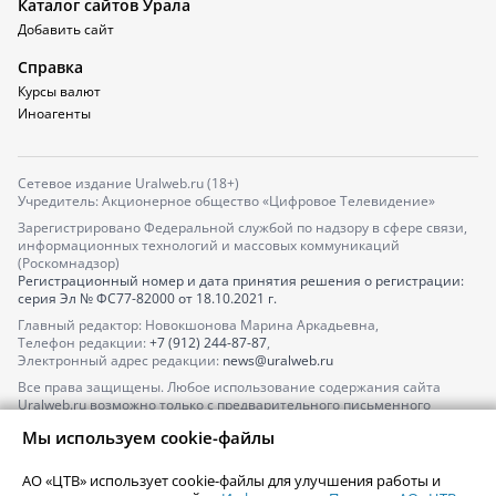
Каталог сайтов Урала
Добавить сайт
Справка
Курсы валют
Иноагенты
Сетевое издание Uralweb.ru (18+)
Учредитель: Акционерное общество «Цифровое Телевидение»
Зарегистрировано Федеральной службой по надзору в сфере связи,
информационных технологий и массовых коммуникаций
(Роскомнадзор)
Регистрационный номер и дата принятия решения о регистрации:
серия
Эл № ФС77-82000
от 18.10.2021 г.
Главный редактор: Новокшонова Марина Аркадьевна,
Телефон редакции:
+7 (912) 244-87-87
,
Электронный адрес редакции:
news@uralweb.ru
Все права защищены. Любое использование содержания сайта
Uralweb.ru возможно только с предварительного письменного
согласия АО «ЦТВ».
Мы используем cookie-файлы
По вопросам размещения рекламы обращайтесь по тел.
+7 (912) 244-
87-87
,
adv@uralweb.ru
АО «ЦТВ» использует cookie-файлы для улучшения работы и
По вопросам размещения информации в разделе «Афиша»