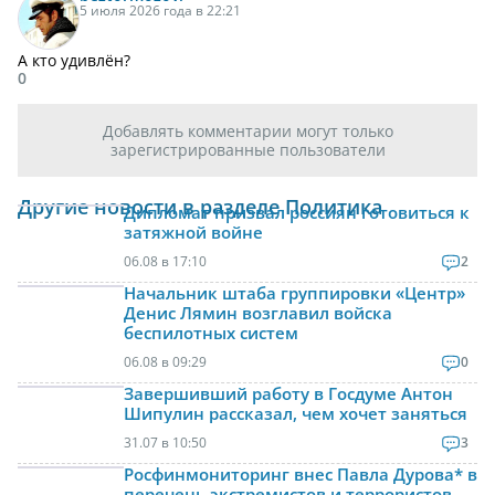
5 июля 2026 года в 22:21
А кто удивлён?
0
Добавлять комментарии могут только
зарегистрированные пользователи
Другие новости в разделе Политика
Дипломат призвал россиян готовиться к
затяжной войне
06.08 в 17:10
2
Начальник штаба группировки «Центр»
Денис Лямин возглавил войска
беспилотных систем
06.08 в 09:29
0
Завершивший работу в Госдуме Антон
Шипулин рассказал, чем хочет заняться
31.07 в 10:50
3
Росфинмониторинг внес Павла Дурова* в
перечень экстремистов и террористов