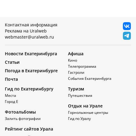
Контактная информация
Реклама на Uralweb
webmaster@uralweb.ru
Новости Екатеринбурга
Афиша
Кино
Статьи
Телепрограмма
Погода в Екатеринбурге
Гастроли
События Екатеринбурга
Почта
Гид по Екатеринбургу
Туризм
Места
Путешествия
Город Е
Отдых на Урале
Фотоальбомы
Горнолыжные центры
Залить фотографии
Гид по Уралу
Рейтинг сайтов Урала