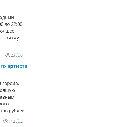
родный
0 до 22:00
тоящее
ь призму
23
0
го артиста
 города,
стоящую
главным
рого
нов рублей.
112
2