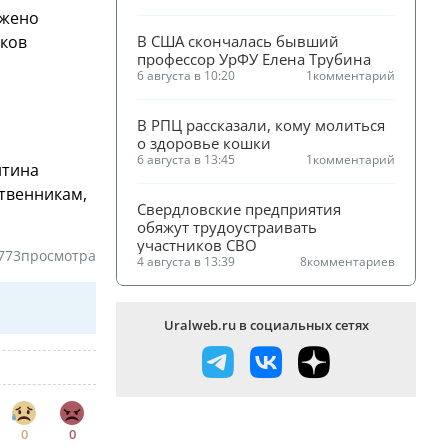
ужено
иков
В США скончалась бывший 
профессор УрФУ Елена Трубина
6 августа в 10:20
1
комментарий
В РПЦ рассказали, кому молиться 
о здоровье кошки
6 августа в 13:45
1
комментарий
нтина
ственникам,
Свердловские предприятия 
обяжут трудоустраивать 
участников СВО
773
просмотра
4 августа в 13:39
8
комментариев
Uralweb.ru в социальных сетях
0
0