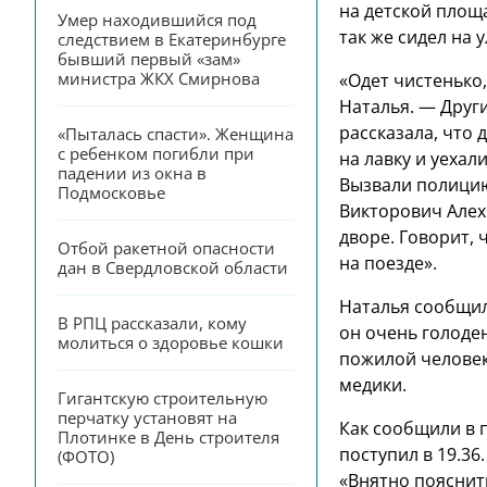
на детской площа
Умер находившийся под 
так же сидел на у
следствием в Екатеринбурге 
бывший первый «зам» 
министра ЖКХ Смирнова
«Одет чистенько,
Наталья. — Друг
рассказала, что 
«Пыталась спасти». Женщина 
с ребенком погибли при 
на лавку и уехал
падении из окна в 
Вызвали полицию
Подмосковье
Викторович Алехи
дворе. Говорит, 
Отбой ракетной опасности 
на поезде».
дан в Свердловской области
Наталья сообщил
В РПЦ рассказали, кому 
он очень голоден
молиться о здоровье кошки
пожилой человек
медики.
Гигантскую строительную 
перчатку установят на 
Как сообщили в 
Плотинке в День строителя 
поступил в 19.3
(ФОТО)
«Внятно пояснить