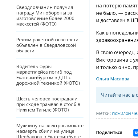
на потерю памят
Свердловчанин получил 
не было, — расс
награду Минобороны за 
изготовление более 2000 
и доставлен в Ц
масксетей (ФОТО)
Как в понедельн
Режим ракетной опасности 
здравоохранения
объявлен в Свердловской 
области
В свою очередь,
Викторовича с ул
Водитель фуры 
и только очно, 
маркетплейса погиб под 
Екатеринбургом в ДТП с 
Ольга Маслова
дорожной техникой (ФОТО)
Читайте нас в 
Шесть человек пострадали 
при сходе трамвая в столб в 
Нижнем Тагиле (ФОТО)
Метки:
пожилой че
Мужчину на электросамокате 
насмерть сбили на улице 
Поделиться
Щербакова в Екатеринбурге 