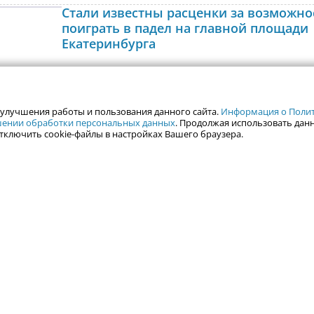
Стали известны расценки за возможно
поиграть в падел на главной площади
Екатеринбурга
Корты для игры в падел открылись на главн
Екатеринбурга перед зданием городской рат
Площадка работает в рамках городского «Ле
 улучшения работы и пользования данного сайта.
Информация о Полити
на площади», но бесплатно можно поиграть
ошении обработки персональных данных
. Продолжая использовать данн
тключить cookie-файлы в настройках Вашего браузера.
в определенные часы.
6 августа в 15:40
Умер находившийся под следствием в
Екатеринбурге бывший первый «зам» 
ЖКХ Смирнова
В Свердловской области, не дожив до вынес
приговора, скончался находившийся под сл
бывший заместитель министра энергетики и
региона Игорь Чикризов.