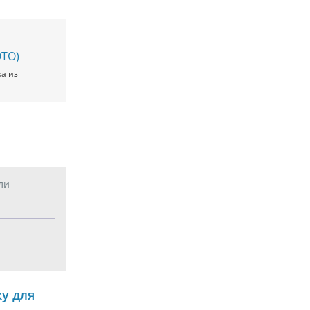
ОТО)
ка из
ли
у для