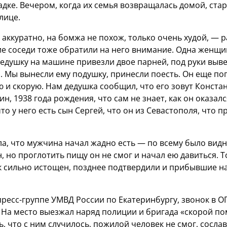
дке. Вечером, когда их семья возвращалась домой, ста
лице.
 аккуратно, на бомжа не похож, только очень худой, — 
ие соседи тоже обратили на него внимание. Одна женщи
дедушку на машине привезли двое парней, под руки выве
и. Мы вынесли ему подушку, принесли поесть. Он еще по
 и скорую. Нам дедушка сообщил, что его зовут Конста
н, 1938 года рождения, что сам не знает, как он оказалс
что у него есть сын Сергей, что он из Севастополя, что п
а, что мужчина начал жадно есть — по всему было видн
, но проглотить пищу он не смог и начал ею давиться. Т
 сильно истощен, позднее подтвердили и прибывшие н
пресс-группе УМВД России по Екатеринбургу, звонок в 
6. На место выезжал наряд полиции и бригада «скорой п
, что с ним случилось, пожилой человек не смог, сосла