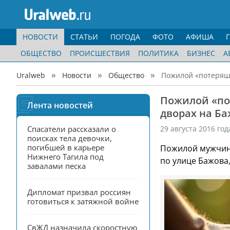
НОВОСТИ
СТАТЬИ
ПОГОДА
ФОТО
АФИША
ОБЩЕСТВО
ПРОИСШЕСТВИЯ
ПОЛИТИКА
БИЗНЕС
А
Uralweb
Новости
Общество
Пожилой «потеряшк
Пожилой «по
Лента новостей
дворах на Б
Спасатели рассказали о 
29 августа 2016 год
поисках тела девочки, 
погибшей в карьере 
Пожилой мужчина
Нижнего Тагила под 
по улице Бажова,
завалами песка
Дипломат призвал россиян 
готовиться к затяжной войне
СвЖД назначила скоростную 