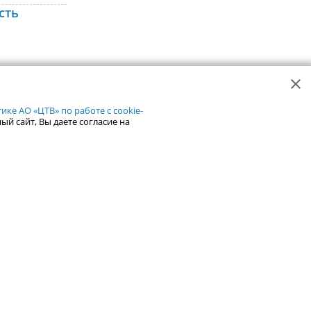
сть
ой площади
уши.
та
ке АО «ЦТВ» по работе с cookie-
 лишь
ый сайт, Вы даете согласие на
82
0
министра
ения
едствием
 ЖКХ