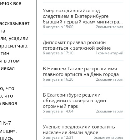
ричок все
Умер находившийся под 
следствием в Екатеринбурге 
бывший первый «зам» министра 
рассказывает
ЖКХ Смирнова
6 августа в 15:00
2
комментария
на
ли, усадили
Дипломат призвал россиян 
просил чаю.
готовиться к затяжной войне
нтин
6 августа в 17:10
1
комментарий
я в этом
риехал
В Нижнем Тагиле раскрыли имя 
главного артиста на День города
6 августа в 16:20
2
комментария
о, что
В Екатеринбурге решили 
о, что
объединить скверы в один 
а вызов
огромный парк
5 августа в 14:04
2
комментария
ОП №7
Учёные предложили сократить 
омощи».
население Земли вдвое
вшись
5 августа в 12:31
5
комментариев