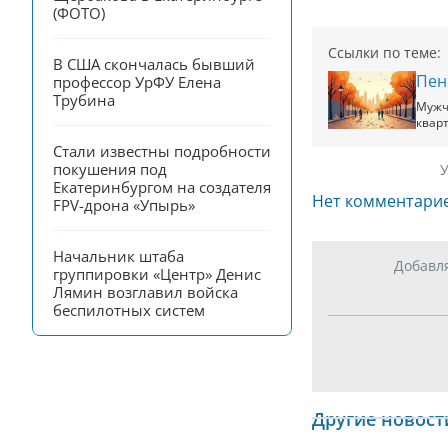
(ФОТО)
Ссылки по теме:
В США скончалась бывший 
Пен
профессор УрФУ Елена 
Трубина
Мужч
квар
Стали известны подробности 
покушения под 
У
Екатеринбургом на создателя 
Нет комментари
FPV-дрона «Упырь»
Начальник штаба 
Добавл
группировки «Центр» Денис 
Лямин возглавил войска 
беспилотных систем
Другие новост