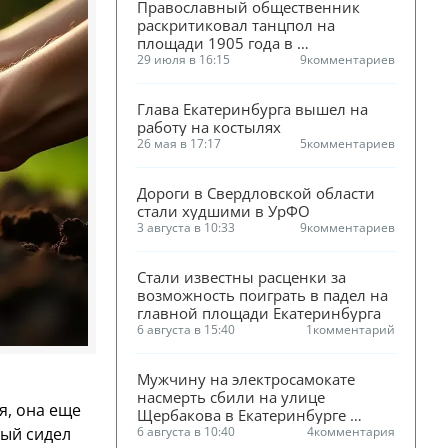
Православный общественник 
раскритиковал танцпол на 
площади 1905 года в 
Екатеринбурге
29 июля в 16:15
9
комментариев
Глава Екатеринбурга вышел на 
работу на костылях
26 мая в 17:17
5
комментариев
Дороги в Свердловской области 
стали худшими в УрФО
3 августа в 10:33
9
комментариев
Стали известны расценки за 
возможность поиграть в падел на 
главной площади Екатеринбурга
6 августа в 15:40
1
комментарий
Мужчину на электросамокате 
насмерть сбили на улице 
я, она еще
Щербакова в Екатеринбурге 
рый сидел
(ФОТО)
6 августа в 10:40
4
комментария