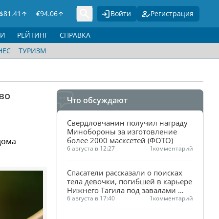
$
81.41
€
94.06
Войти
Регистрация
ГИ
РЕЙТИНГ
СПРАВКА
НЕС
ТУРИЗМ
во
Что обсуждают
Свердловчанин получил награду 
Минобороны за изготовление 
более 2000 масксетей (ФОТО)
дома
6 августа в 12:27
1
комментарий
Спасатели рассказали о поисках 
тела девочки, погибшей в карьере 
Нижнего Тагила под завалами 
песка
6 августа в 17:40
1
комментарий