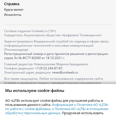
Справка
Курсы валют
Иноагенты
Сетевое издание Uralweb.ru (18+)
Учредитель: Акционерное общество «Цифровое Телевидение»
Зарегистрировано Федеральной службой по надзору в сфере связи,
информационных технологий и массовых коммуникаций
(Роскомнадзор)
Регистрационный номер и дата принятия решения о регистрации:
серия
Эл № ФС77-82000
от 18.10.2021 г.
Главный редактор: Новокшонова Марина Аркадьевна,
Телефон редакции:
+7 (912) 244-87-87
,
Электронный адрес редакции:
news@uralweb.ru
Все права защищены. Любое использование содержания сайта
Uralweb.ru возможно только с предварительного письменного
согласия АО «ЦТВ».
Мы используем cookie-файлы
По вопросам размещения рекламы обращайтесь по тел.
+7 (912) 244-
87-87
,
adv@uralweb.ru
АО «ЦТВ» использует cookie-файлы для улучшения работы и
По вопросам размещения информации в разделе «Афиша»
пользования данного сайта.
Информация о Политике АО «ЦТВ»
afisha@uralweb.ru
по работе с cookie-файлами
,
о Политике АО «ЦТВ» в отношении
обработки персональных данных
. Продолжая использовать
Пользовательское соглашение на использование сайта