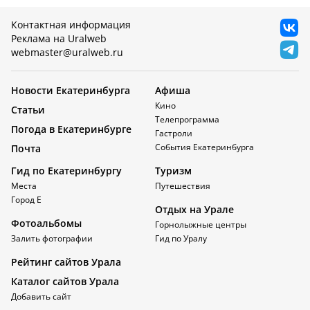
Контактная информация
Реклама на Uralweb
webmaster@uralweb.ru
Новости Екатеринбурга
Афиша
Кино
Статьи
Телепрограмма
Погода в Екатеринбурге
Гастроли
События Екатеринбурга
Почта
Гид по Екатеринбургу
Туризм
Места
Путешествия
Город Е
Отдых на Урале
Фотоальбомы
Горнолыжные центры
Залить фотографии
Гид по Уралу
Рейтинг сайтов Урала
Каталог сайтов Урала
Добавить сайт