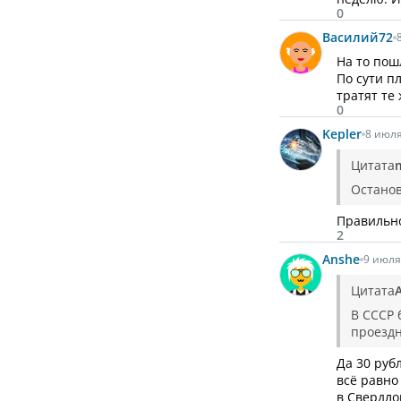
0
Василий
72
На то пош
По сути п
тратят те
0
Kepler
8 июля
Цитата
Останов
Правильно
2
Anshe
9 июля
Цитата
В СССР 
проездн
Да 30 руб
всё равно
в Свердло