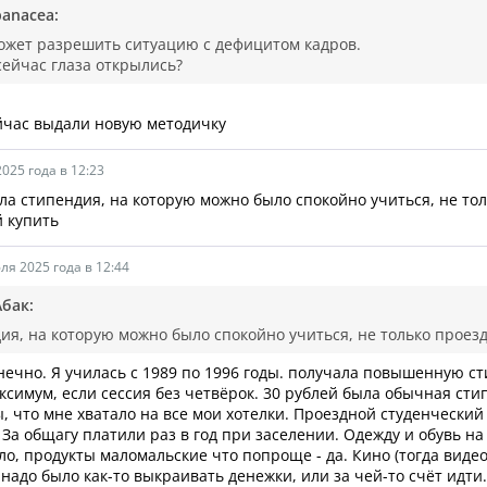
panacea:
ожет разрешить ситуацию с дефицитом кадров.
сейчас глаза открылись?
йчас выдали новую методичку
025 года в 12:23
ла стипендия, на которую можно было спокойно учиться, не то
 купить
ля 2025 года в 12:44
Абак:
ия, на которую можно было спокойно учиться, не только проез
онечно. Я училась с 1989 по 1996 годы. получала повышенную с
ксимум, если сессия без четвёрок. 30 рублей была обычная сти
ы, что мне хватало на все мои хотелки. Проездной студенческий
 За общагу платили раз в год при заселении. Одежду и обувь на
ло, продукты маломальские что попроще - да. Кино (тогда вид
 надо было как-то выкраивать денежки, или за чей-то счёт идти