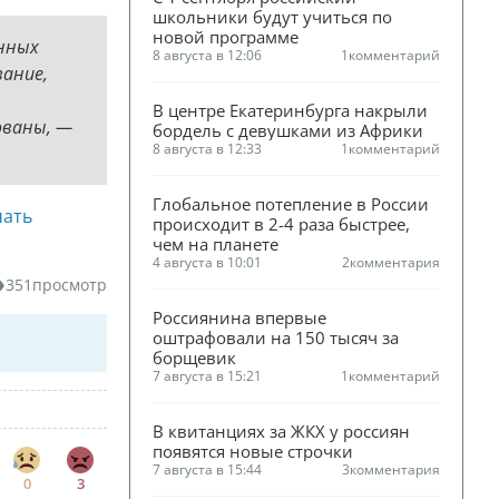
школьники будут учиться по 
новой программе
нных
8 августа в 12:06
1
комментарий
вание,
В центре Екатеринбурга накрыли 
ованы, —
бордель с девушками из Африки
8 августа в 12:33
1
комментарий
Глобальное потепление в России 
чать
происходит в 2-4 раза быстрее, 
чем на планете
4 августа в 10:01
2
комментария
351
просмотр
Россиянина впервые 
оштрафовали на 150 тысяч за 
борщевик
7 августа в 15:21
1
комментарий
В квитанциях за ЖКХ у россиян 
появятся новые строчки
7 августа в 15:44
3
комментария
0
3