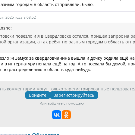
разным городам в область отправляли, было.
ля 2025 года в 08:52
Anshe:
товски повезло и я в Свердловске остался, пришёл запрос на р
ной организации, а так ребят по разным городам в область отп
езло ))) Замуж за свердловчанина вышла и дочку родила ещё на
 и в интернатуру попала ещё на год. А то поехала бы домой, п
 по распределению в область куда-нибудь.
ять комментарии могут только зарегистрированные пользовате
Войдите
Зарегистрируйтесь
Или войдите с помощью
и в разделе Общество