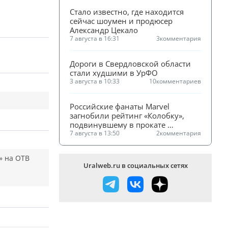
Стало известно, где находится 
сейчас шоумен и продюсер 
Александр Цекало
7 августа в 16:31
3
комментария
Дороги в Свердловской области 
стали худшими в УрФО
3 августа в 10:33
10
комментариев
Российские фанаты Marvel 
загнобили рейтинг «Колобку», 
подвинувшему в прокате 
«Человека-паука»
7 августа в 13:50
2
комментария
» на ОТВ
Uralweb.ru в социальных сетях