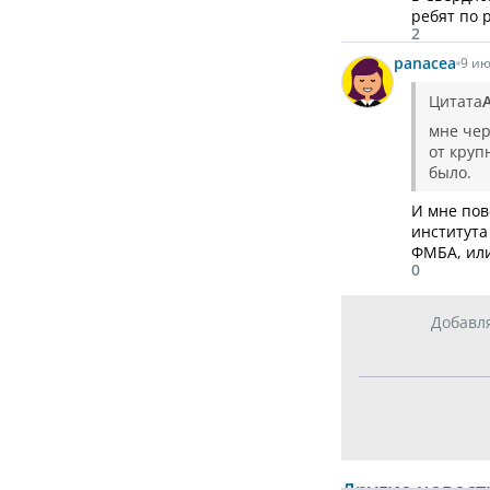
ребят по 
2
panacea
9 ию
Цитата
мне чер
от круп
было.
И мне пов
института
ФМБА, или
0
Добавл
Другие новост