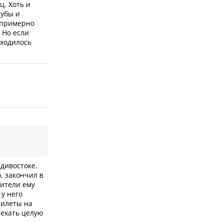
ц. Хоть и
лубы и
е примерно
 Но если
иходилось
дивостоке.
о, закончил в
дители ему
 у него
Билеты на
 ехать целую