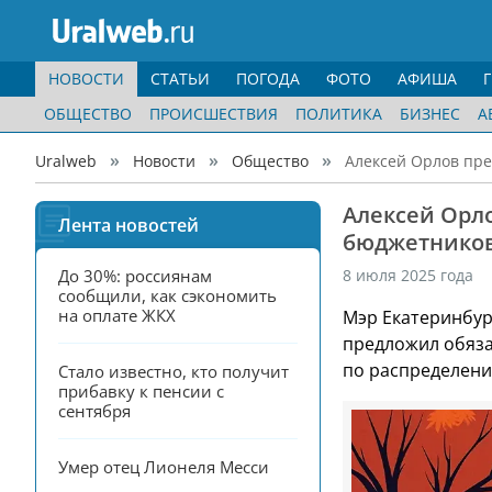
НОВОСТИ
СТАТЬИ
ПОГОДА
ФОТО
АФИША
ОБЩЕСТВО
ПРОИСШЕСТВИЯ
ПОЛИТИКА
БИЗНЕС
А
Uralweb
Новости
Общество
Алексей Орлов пр
Алексей Орл
Лента новостей
бюджетнико
До 30%: россиянам 
8 июля 2025 года
сообщили, как сэкономить 
на оплате ЖКХ
Мэр Екатеринбур
предложил обяза
по распределени
Стало известно, кто получит 
прибавку к пенсии с 
сентября
Умер отец Лионеля Месси