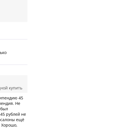
лько
дной купить
типендию 45
пендия. Не
 был
 45 рублей не
еосалоны ещё
. Хорошо,