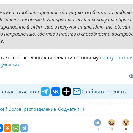
оможет стабилизировать ситуацию, особенно на отдалё
В советское время было правило: если ты получил образо
ударственный счёт, ещё и получал стипендию, ты обязан
 направлению, где твои навыки и способности востреб
в.
ь, что в Свердловской области по-новому
начнут назна
служащих.
социальных сетях
Сообщить новость
сей Орлов
,
распределение
,
бюджетники
3
0
0