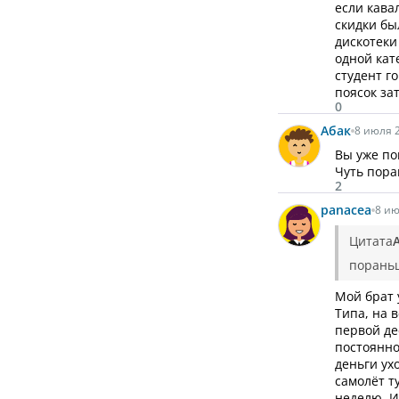
если кава
скидки бы
дискотеки
одной кат
студент г
поясок за
0
Абак
8 июля 2
Вы уже по
Чуть пора
2
panacea
8 ию
Цитата
пораньш
Мой брат 
Типа, на 
первой де
постоянно
деньги ух
самолёт т
неделю. И