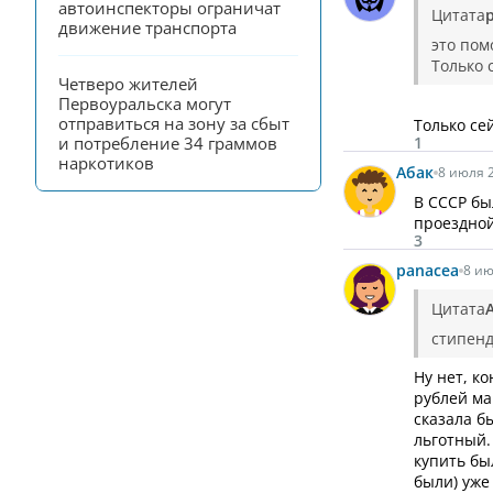
автоинспекторы ограничат 
Цитата
движение транспорта
это пом
Только 
Четверо жителей 
Первоуральска могут 
отправиться на зону за сбыт 
Только се
1
и потребление 34 граммов 
наркотиков
Абак
8 июля 2
В СССР бы
проездной
3
panacea
8 ию
Цитата
стипенд
Ну нет, к
рублей ма
сказала б
льготный.
купить бы
были) уже