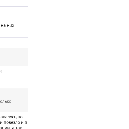
 на них
!
только
тавалось,но
и повезло и я
ации, а так