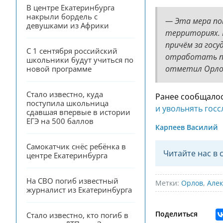
В центре Екатеринбурга 
накрыли бордель с 
— Эта мера п
девушками из Африки
территориях. 
причём за гос
С 1 сентября российский 
отработать по
школьники будут учиться по 
отметил Орло
новой программе
Стало известно, куда 
Ранее сообщалос
поступила школьница 
и увольнять гос
сдавшая впервые в истории 
ЕГЭ на 500 баллов
Карпеев Василий
Самокатчик снёс ребёнка в 
Читайте нас в 
центре Екатеринбурга
На СВО погиб известный 
Метки:
Орлов
,
Алек
журналист из Екатеринбурга
Поделиться
Стало известно, кто погиб в 