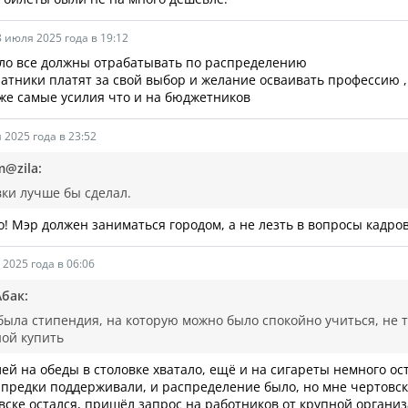
8 июля 2025 года в 19:12
ло все должны отрабатывать по распределению
латники платят за свой выбор и желание осваивать профессию ,
 же самые усилия что и на бюджетников
 2025 года в 23:52
m@zila:
ки лучше бы сделал.
! Мэр должен заниматься городом, а не лезть в вопросы кадров
 2025 года в 06:06
Абак:
была стипендия, на которую можно было спокойно учиться, не 
ой купить
лей на обеды в столовке хватало, ещё и на сигареты немного ос
 предки поддерживали, и распределение было, но мне чертовск
вске остался, пришёл запрос на работников от крупной организ