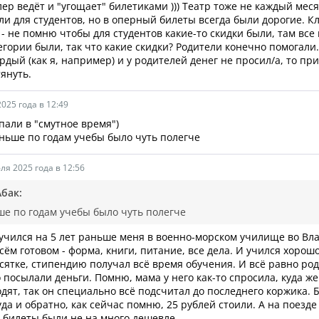
лер ведёт и "угощает" билетиками ))) Театр тоже не каждый меся
ли для студентов, но в оперный билеты всегда были дорогие. К
 - не помню чтобы для студентов какие-то скидки были, там вс
егории были, так что какие скидки? Родители конечно помогали.
ордый (как я, например) и у родителей денег не просил/а, то пр
тянуть.
025 года в 12:49
пали в "смутное время")
ньше по годам учебы было чуть полегче
ля 2025 года в 12:56
Абак:
е по годам учебы было чуть полегче
учился на 5 лет раньше меня в военно-морском училище во Вла
всём готовом - форма, книги, питание, все дела. И учился хорош
сятке, стипендию получал всё время обучения. И всё равно ро
 посылали деньги. Помню, мама у него как-то спросила, куда же
одят, так он специально всё подсчитал до последнего коржика. 
уда и обратно, как сейчас помню, 25 рублей стоили. А на поезде
 билеты были не на много дешевле.