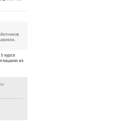
аботников
равляли,
 5 курсе
риглашали из
ли