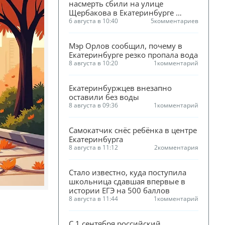
насмерть сбили на улице 
Щербакова в Екатеринбурге 
(ФОТО)
6 августа в 10:40
5
комментариев
Мэр Орлов сообщил, почему в 
Екатеринбурге резко пропала вода
8 августа в 10:20
1
комментарий
Екатеринбуржцев внезапно 
оставили без воды
8 августа в 09:36
1
комментарий
Самокатчик снёс ребёнка в центре 
Екатеринбурга
8 августа в 11:12
2
комментария
Стало известно, куда поступила 
школьница сдавшая впервые в 
истории ЕГЭ на 500 баллов
8 августа в 11:44
1
комментарий
С 1 сентября российский 