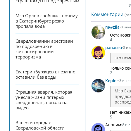
страшном ДТП под Заречным
У
Комментарии
(вс
Мэр Орлов сообщил, почему 
в Екатеринбурге резко 
пропала вода
m@zila
8 июл
Остановки
4
Свердловчанин арестован 
по подозрению в 
panacea
8 ию
финансировании 
терроризма
это пом
Только се
Екатеринбуржцев внезапно 
2
оставили без воды
Kepler
8 июля
Мэр Ека
Страшная авария, которая 
предлож
унесла жизни пятерых 
распре
свердловчан, попала на 
видео
Нет никак
5
В шести городах 
Аноним
8 ию
Свердловской области 