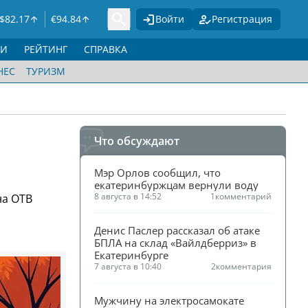
$
82.17
€
94.84
Войти
Регистрация
ГИ
РЕЙТИНГ
СПРАВКА
НЕС
ТУРИЗМ
Что обсуждают
Мэр Орлов сообщил, что 
екатеринбуржцам вернули воду
8 августа в 14:52
1
комментарий
на ОТВ
Денис Паслер рассказал об атаке 
БПЛА на склад «Вайлдберриз» в 
Екатеринбурге
7 августа в 10:40
2
комментария
Мужчину на электросамокате 