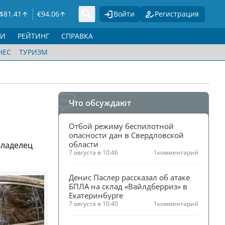
$
81.41
€
94.06
Войти
Регистрация
ГИ
РЕЙТИНГ
СПРАВКА
НЕС
ТУРИЗМ
Что обсуждают
Отбой режиму беспилотной 
опасности дан в Свердловской 
области
Владелец
7 августа в 10:46
1
комментарий
Денис Паслер рассказал об атаке 
БПЛА на склад «Вайлдберриз» в 
Екатеринбурге
7 августа в 10:40
1
комментарий