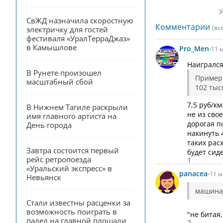
У
СвЖД назначила скоростную 
Комментарии
(вс
электричку для гостей 
фестиваля «УралТерраДжаз» 
в Камышлове
Pro_Men
11 м
Наигрался
В Рунете произошел 
Примерн
масштабный сбой
102 тыс
7,5 руб/км
В Нижнем Тагиле раскрыли 
не из сво
имя главного артиста на 
дорогая п
День города
накинуть 
таких рас
Завтра состоится первый 
будет сид
рейс ретропоезда 
1
«Уральский экспресс» в 
panacea
11 м
Невьянск
машина 
Стали известны расценки за 
возможность поиграть в 
"не битая
падел на главной площади 
2