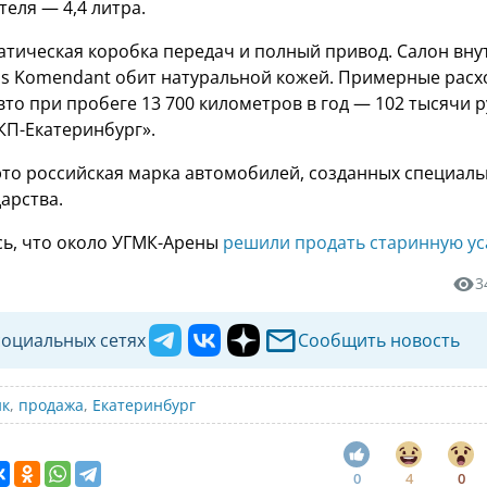
теля — 4,4 литра.
тическая коробка передач и полный привод. Салон вну
s Komendant обит натуральной кожей. Примерные рас
то при пробеге 13 700 километров в год — 102 тысячи р
КП-Екатеринбург».
 это российская марка автомобилей, созданных специаль
арства.
ь, что около УГМК-Арены
решили продать старинную ус
3
социальных сетях
Сообщить новость
ик
,
продажа
,
Екатеринбург
0
4
0