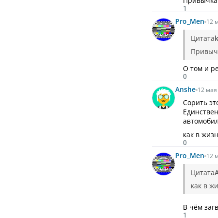
Привычка 
1
Pro_Men
12 м
Цитата
Привычк
О том и р
0
Anshe
12 мая 
Сорить эт
Единствен
автомобил
как в жиз
0
Pro_Men
12 м
Цитата
как в ж
В чём заг
1