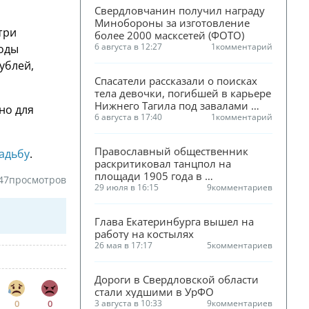
Свердловчанин получил награду 
Минобороны за изготовление 
три
более 2000 масксетей (ФОТО)
6 августа в 12:27
1
комментарий
ходы
ублей,
Спасатели рассказали о поисках 
тела девочки, погибшей в карьере 
Нижнего Тагила под завалами 
но для
песка
6 августа в 17:40
1
комментарий
Православный общественник 
адьбу
.
раскритиковал танцпол на 
площади 1905 года в 
47
просмотров
Екатеринбурге
29 июля в 16:15
9
комментариев
Глава Екатеринбурга вышел на 
работу на костылях
26 мая в 17:17
5
комментариев
Дороги в Свердловской области 
стали худшими в УрФО
0
0
3 августа в 10:33
9
комментариев