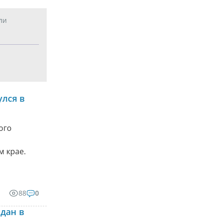
ли
лся в
ого
м крае.
88
0
дан в