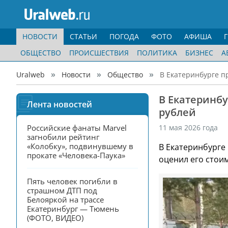
НОВОСТИ
СТАТЬИ
ПОГОДА
ФОТО
АФИША
ОБЩЕСТВО
ПРОИСШЕСТВИЯ
ПОЛИТИКА
БИЗНЕС
А
Uralweb
Новости
Общество
В Екатеринбурге п
В Екатеринб
Лента новостей
рублей
Российские фанаты Marvel 
11 мая 2026 года
загнобили рейтинг 
«Колобку», подвинувшему в 
В Екатеринбурге
прокате «Человека-Паука»
оценил его стоим
Пять человек погибли в 
страшном ДТП под 
Белояркой на трассе 
Екатеринбург — Тюмень 
(ФОТО, ВИДЕО)