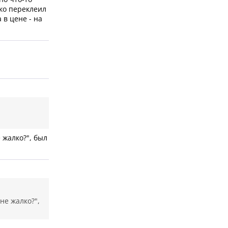
ько переклеил
 в цене - на
 жалко?", был
не жалко?",