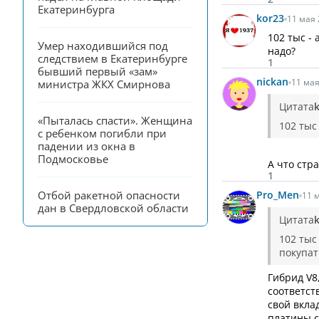
Екатеринбурга
kor23
11 мая 
102 тыс -
Умер находившийся под 
надо?
следствием в Екатеринбурге 
1
бывший первый «зам» 
nickan
11 мая
министра ЖКХ Смирнова
Цитата
«Пыталась спасти». Женщина 
102 тыс 
с ребенком погибли при 
падении из окна в 
Подмосковье
А что стр
1
Отбой ракетной опасности 
Pro_Men
11 м
дан в Свердловской области
Цитата
102 тыс
покупат
Гибрид V8
соответст
свой вкла
платины с