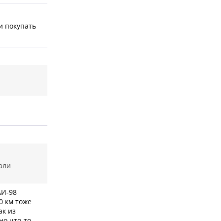
ли покупать
тали
АИ-98
0 км тоже
ак из
но что-то