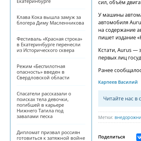
Екатеринбурге
сил, объём двига
У машины автома
Клава Кока вышла замуж за 
автомобиля Auru
блогера Диму Масленникова
на содержание ав
пишет издание «
Фестиваль «Красная строка» 
в Екатеринбурге перенесли 
Кстати, Aurus —
из Исторического сквера
первых лиц госуд
Режим «Беспилотная 
Ранее сообщалос
опасность» введен в 
Свердловской области
Карпеев Василий
Спасатели рассказали о 
Читайте нас в 
поисках тела девочки, 
погибшей в карьере 
Нижнего Тагила под 
завалами песка
Метки:
внедорожн
Дипломат призвал россиян 
Поделиться
готовиться к затяжной войне