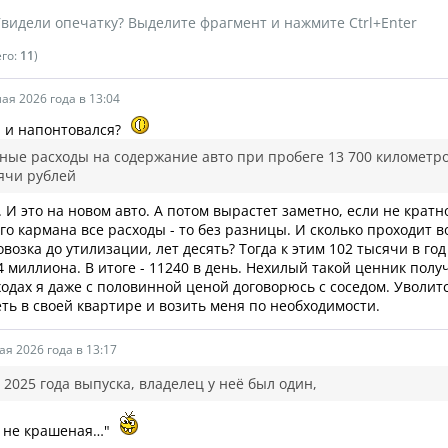
видели опечатку? Выделите фрагмент и нажмите Ctrl+Enter
его:
11
)
ая 2026 года в 13:04
 и напонтовался?
ые расходы на содержание авто при пробеге 13 700 километро
ячи рублей
. И это на новом авто. А потом вырастет заметно, если не кратно
его кармана все расходы - то без разницы. И сколько проходит 
овозка до утилизации, лет десять? Тогда к этим 102 тысячи в го
4 миллиона. В итоге - 11240 в день. Нехилый такой ценник полу
ходах я даже с половинной ценой договорюсь с соседом. Уволитс
еть в своей квартире и возить меня по необходимости.
ая 2026 года в 13:17
2025 года выпуска, владелец у неё был один,
, не крашеная…"