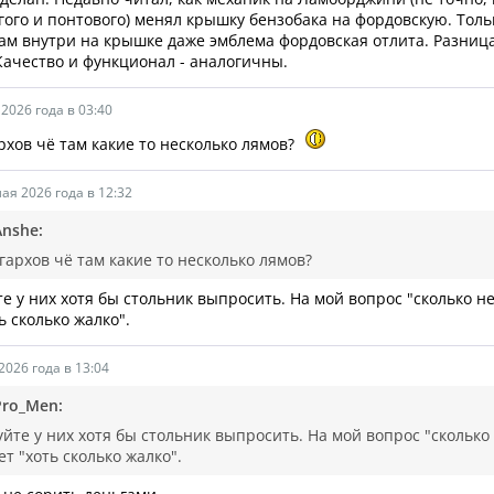
гого и понтового) менял крышку бензобака на фордовскую. Тол
Там внутри на крышке даже эмблема фордовская отлита. Разница
Качество и функционал - аналогичны.
2026 года в 03:40
рхов чё там какие то несколько лямов?
ая 2026 года в 12:32
Anshe:
гархов чё там какие то несколько лямов?
е у них хотя бы стольник выпросить. На мой вопрос "сколько не
ь сколько жалко".
2026 года в 13:04
Pro_Men:
йте у них хотя бы стольник выпросить. На мой вопрос "сколько 
ет "хоть сколько жалко".