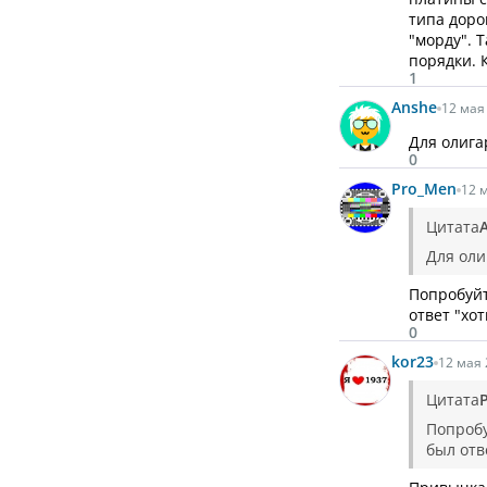
типа доро
"морду". 
порядки. 
1
Anshe
12 мая 
Для олига
0
Pro_Men
12 м
Цитата
Для оли
Попробуйт
ответ "хот
0
kor23
12 мая 
Цитата
Попробу
был отв