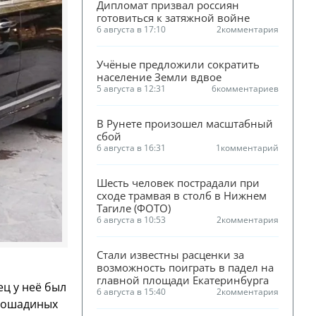
Дипломат призвал россиян 
готовиться к затяжной войне
6 августа в 17:10
2
комментария
Учёные предложили сократить 
население Земли вдвое
5 августа в 12:31
6
комментариев
В Рунете произошел масштабный 
сбой
6 августа в 16:31
1
комментарий
Шесть человек пострадали при 
сходе трамвая в столб в Нижнем 
Тагиле (ФОТО)
6 августа в 10:53
2
комментария
Стали известны расценки за 
возможность поиграть в падел на 
главной площади Екатеринбурга
ец у неё был
6 августа в 15:40
2
комментария
 лошадиных