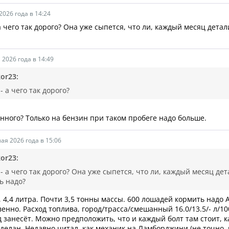
2026 года в 14:24
 а чего так дорого? Она уже сыпется, что ли, каждый месяц дета
 2026 года в 14:49
kor23:
- а чего так дорого?
анного? Только на бензин при таком пробеге надо больше.
ая 2026 года в 15:06
kor23:
 - а чего так дорого? Она уже сыпется, что ли, каждый месяц де
ь надо?
, 4,4 литра. Почти 3,5 тонны массы. 600 лошадей кормить надо 
венно. Расход топлива, город/трасса/смешанный 16.0/13.5/- л/10
д занесёт. Можно предположить, что и каждый болт там стоит, к
делан.
Недавно читал, как механик на Ламборджини (не точно, 