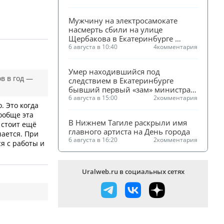
Мужчину на электросамокате 
насмерть сбили на улице 
Щербакова в Екатеринбурге 
(ФОТО)
6 августа в 10:40
4
комментария
Умер находившийся под 
в в год —
следствием в Екатеринбурге 
бывший первый «зам» министра 
ЖКХ Смирнова
6 августа в 15:00
2
комментария
. Это когда
вообще эта
В Нижнем Тагиле раскрыли имя 
д стоит ещё
главного артиста на День города
чается. При
6 августа в 16:20
2
комментария
я с работы и
Uralweb.ru в социальных сетях