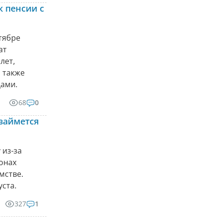
к пенсии с
тябре
ат
лет,
а также
ами.
68
0
займется
 из-за
онах
мстве.
ста.
327
1