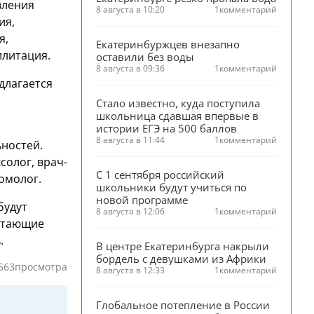
вления
8 августа в 10:20
1
комментарий
ия,
я,
Екатеринбуржцев внезапно 
илитация.
оставили без воды
8 августа в 09:36
1
комментарий
длагается
Стало известно, куда поступила 
школьница сдавшая впервые в 
истории ЕГЭ на 500 баллов
8 августа в 11:44
1
комментарий
ностей.
солог, врач-
С 1 сентября российский 
омолог.
школьники будут учиться по 
новой программе
будут
8 августа в 12:06
1
комментарий
ботающие
.
В центре Екатеринбурга накрыли 
бордель с девушками из Африки
563
просмотра
8 августа в 12:33
1
комментарий
Глобальное потепление в России 