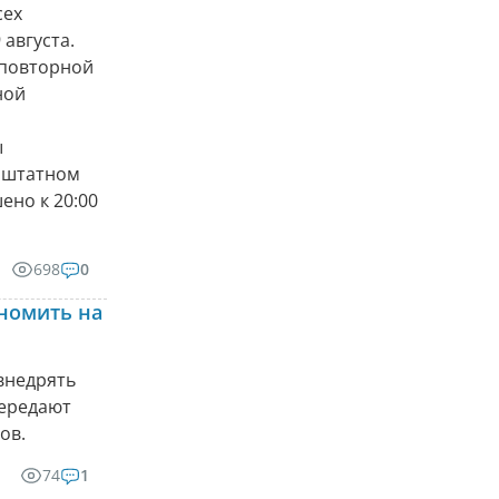
сех
августа.
 повторной
ной
ы
 штатном
ено к 20:00
698
0
ономить на
внедрять
передают
ов.
74
1