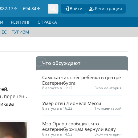
$
82.17
€
94.84
Войти
Регистрация
ГИ
РЕЙТИНГ
СПРАВКА
НЕС
ТУРИЗМ
Что обсуждают
Самокатчик снёс ребёнка в центре 
Екатеринбурга
8 августа в 11:12
3
комментария
тей.
ь перечень
Умер отец Лионеля Месси
риказа
8 августа в 16:22
1
комментарий
Мэр Орлов сообщил, что 
екатеринбуржцам вернули воду
8 августа в 14:52
3
комментария