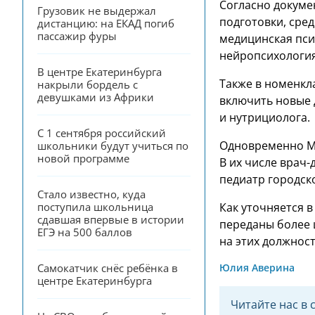
Согласно докумен
Грузовик не выдержал 
подготовки, сре
дистанцию: на ЕКАД погиб 
пассажир фуры
медицинская пси
нейропсихология
В центре Екатеринбурга 
Также в номенкл
накрыли бордель с 
девушками из Африки
включить новые 
и нутрициолога.
С 1 сентября российский 
Одновременно Ми
школьники будут учиться по 
новой программе
В их числе врач-
педиатр городско
Стало известно, куда 
поступила школьница 
Как уточняется 
сдавшая впервые в истории 
переданы более 
ЕГЭ на 500 баллов
на этих должнос
Самокатчик снёс ребёнка в 
Юлия Аверина
центре Екатеринбурга
Читайте нас в 