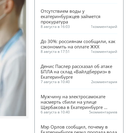
Отсутствием воды у 
екатеринбуржцев займется 
прокуратура
8 августа в 16:03
1
комментарий
До 30%: россиянам сообщили, как 
сэкономить на оплате ЖКХ
8 августа в 17:51
1
комментарий
Денис Паслер рассказал об атаке 
БПЛА на склад «Вайлдберриз» в 
Екатеринбурге
7 августа в 10:40
2
комментария
Мужчину на электросамокате 
насмерть сбили на улице 
Щербакова в Екатеринбурге 
(ФОТО)
6 августа в 10:40
5
комментариев
Мэр Орлов сообщил, почему в 
Екатеринбурге резко пропала вода