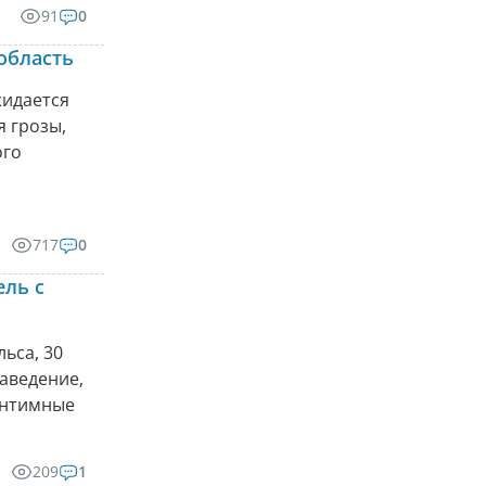
91
0
область
жидается
 грозы,
ого
717
0
ель с
ьса, 30
аведение,
интимные
209
1