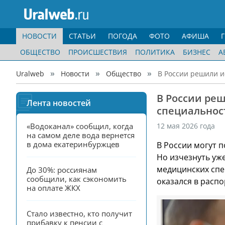
НОВОСТИ
СТАТЬИ
ПОГОДА
ФОТО
АФИША
ОБЩЕСТВО
ПРОИСШЕСТВИЯ
ПОЛИТИКА
БИЗНЕС
А
Uralweb
Новости
Общество
В России решили 
В России ре
Лента новостей
специальнос
«Водоканал» сообщил, когда 
12 мая 2026 года
на самом деле вода вернется 
в дома екатеринбуржцев
В России могут 
Но изчезнуть уж
медицинских спе
До 30%: россиянам 
сообщили, как сэкономить 
оказался в расп
на оплате ЖКХ
Стало известно, кто получит 
прибавку к пенсии с 