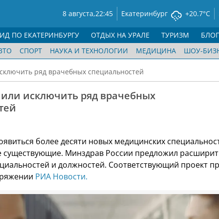
8 августа,
22:45
Екатеринбург
+20.7°C
ГИД ПО ЕКАТЕРИНБУРГУ
ОТДЫХ НА УРАЛЕ
ТУРИЗМ
БЛО
ВТО
СПОРТ
НАУКА И ТЕХНОЛОГИИ
МЕДИЦИНА
ШОУ-БИЗ
исключить ряд врачебных специальностей
шили исключить ряд врачебных
тей
появиться более десяти новых медицинских специальнос
е существующие. Минздрав России предложил расширит
циальностей и должностей. Соответствующий проект п
оряжении
РИА Новости.