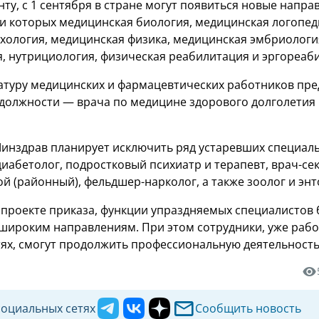
ту, с 1 сентября в стране могут появиться новые напра
ди которых медицинская биология, медицинская логопед
хология, медицинская физика, медицинская эмбриологи
, нутрициология, физическая реабилитация и эргореаб
атуру медицинских и фармацевтических работников пре
должности — врача по медицине здорового долголетия
нздрав планирует исключить ряд устаревших специаль
диабетолог, подростковый психиатр и терапевт, врач-сек
й (районный), фельдшер-нарколог, а также зоолог и энт
в проекте приказа, функции упраздняемых специалистов 
широким направлениям. При этом сотрудники, уже ра
тях, смогут продолжить профессиональную деятельность
социальных сетях
Сообщить новость