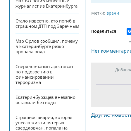
На СВО погиб известный 
журналист из Екатеринбурга
Метки:
врачи
Стало известно, кто погиб в 
страшном ДТП под Заречным
Поделиться
Мэр Орлов сообщил, почему 
У
в Екатеринбурге резко 
Нет комментари
пропала вода
Свердловчанин арестован 
Добавл
по подозрению в 
финансировании 
терроризма
Екатеринбуржцев внезапно 
оставили без воды
Другие новост
Страшная авария, которая 
унесла жизни пятерых 
свердловчан, попала на 