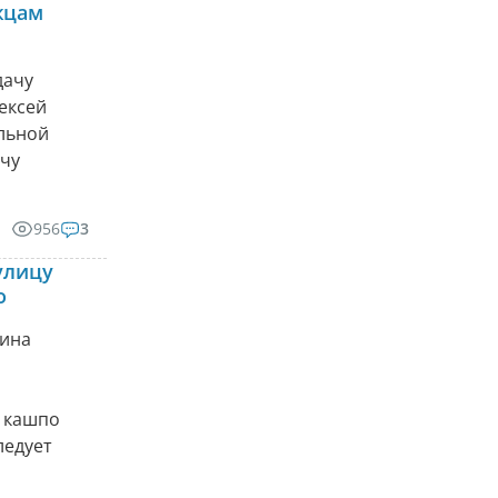
жцам
дачу
ексей
альной
чу
956
3
улицу
о
кина
в кашпо
ледует