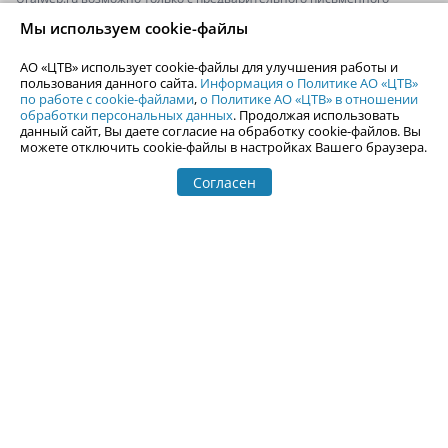
согласия АО «ЦТВ».
Мы используем cookie-файлы
По вопросам размещения рекламы обращайтесь по тел.
+7 (912) 244-
87-87
,
adv@uralweb.ru
АО «ЦТВ» использует cookie-файлы для улучшения работы и
По вопросам размещения информации в разделе «Афиша»
пользования данного сайта.
Информация о Политике АО «ЦТВ»
afisha@uralweb.ru
по работе с cookie-файлами
,
о Политике АО «ЦТВ» в отношении
обработки персональных данных
. Продолжая использовать
Пользовательское соглашение на использование сайта
данный сайт, Вы даете согласие на обработку cookie-файлов. Вы
Политика АО «ЦТВ» в отношении обработки персональных данных
можете отключить cookie-файлы в настройках Вашего браузера.
Согласен
© 2006-
2026
Uralweb.ru
18+