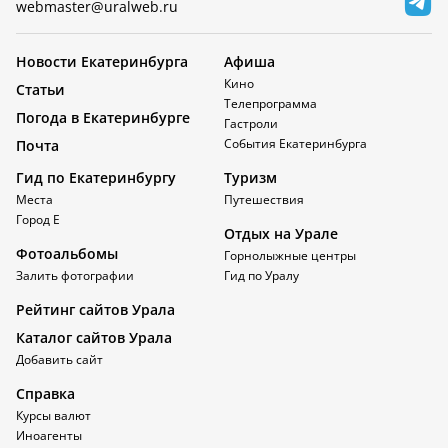
webmaster@uralweb.ru
Новости Екатеринбурга
Афиша
Кино
Статьи
Телепрограмма
Погода в Екатеринбурге
Гастроли
События Екатеринбурга
Почта
Гид по Екатеринбургу
Туризм
Места
Путешествия
Город Е
Отдых на Урале
Фотоальбомы
Горнолыжные центры
Залить фотографии
Гид по Уралу
Рейтинг сайтов Урала
Каталог сайтов Урала
Добавить сайт
Справка
Курсы валют
Иноагенты