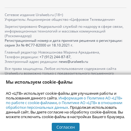
Сетевое издание Uralweb.ru (18+)
Учредитель: Акционерное общество «Цифровое Телевидение»
Зарегистрировано Федеральной службой по надзору в сфере связи,
информационных технологий и массовых коммуникаций
(Роскомнадзор)
Регистрационный номер и дата принятия решения о регистрации:
серия
Эл № ФС77-82000
от 18.10.2021 г.
Главный редактор: Новокшонова Марина Аркадьевна,
Телефон редакции:
+7 (912) 244-87-87
,
Электронный адрес редакции:
news@uralweb.ru
Все права защищены. Любое использование содержания сайта
Uralweb.ru возможно только с предварительного письменного
согласия АО «ЦТВ».
Мы используем cookie-файлы
По вопросам размещения рекламы обращайтесь по тел.
+7 (912) 244-
87-87
,
adv@uralweb.ru
АО «ЦТВ» использует cookie-файлы для улучшения работы и
По вопросам размещения информации в разделе «Афиша»
пользования данного сайта.
Информация о Политике АО «ЦТВ»
afisha@uralweb.ru
по работе с cookie-файлами
,
о Политике АО «ЦТВ» в отношении
обработки персональных данных
. Продолжая использовать
Пользовательское соглашение на использование сайта
данный сайт, Вы даете согласие на обработку cookie-файлов. Вы
Политика АО «ЦТВ» в отношении обработки персональных данных
можете отключить cookie-файлы в настройках Вашего браузера.
Согласен