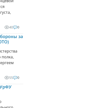
енцевой
тся
густа,
40
0
бороны за
ОТО)
стерства
 полка,
Сергеем
55
0
 УрФУ
р
ального