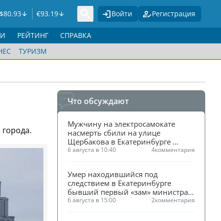
$
80.93
€
93.19
Войти
Регистрация
ГИ
РЕЙТИНГ
СПРАВКА
НЕС
ТУРИЗМ
Что обсуждают
Мужчину на электросамокате 
 города.
насмерть сбили на улице 
Щербакова в Екатеринбурге 
(ФОТО)
6 августа в 10:40
4
комментария
Умер находившийся под 
следствием в Екатеринбурге 
бывший первый «зам» министра 
ЖКХ Смирнова
6 августа в 15:00
2
комментария