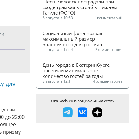
Шесть человек пострадали при 
сходе трамвая в столб в Нижнем 
Тагиле (ФОТО)
6 августа в 10:53
1
комментарий
Социальный фонд назвал 
ли
максимальный размер 
больничного для россиян
5 августа в 17:54
2
комментария
День города в Екатеринбурге 
посетили минимальное 
количество гостей за годы
3 августа в 12:11
14
комментариев
у для
Uralweb.ru в социальных сетях
родный
0 до 22:00
тоящее
ь призму