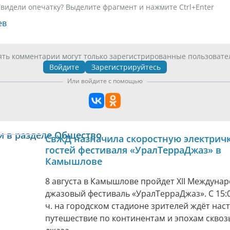
видели опечатку? Выделите фрагмент и нажмите Ctrl+Enter
ев
ять комментарии могут только зарегистрированные пользовате
Войдите
Зарегистрируйтесь
Или войдите с помощью
и в разделе Общество
СвЖД назначила скоростную электричк
гостей фестиваля «УралТерраДжаз» в
Камышлове
8 августа в Камышлове пройдет XII Междуна
джазовый фестиваль «УралТерраДжаз». С 15:0
ч. на городском стадионе зрителей ждёт нас
путешествие по континентам и эпохам сквоз