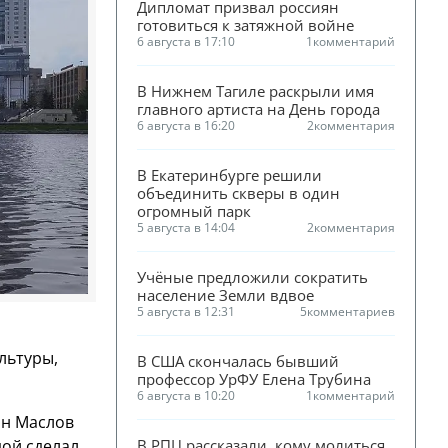
Дипломат призвал россиян 
готовиться к затяжной войне
6 августа в 17:10
1
комментарий
В Нижнем Тагиле раскрыли имя 
главного артиста на День города
6 августа в 16:20
2
комментария
В Екатеринбурге решили 
объединить скверы в один 
огромный парк
5 августа в 14:04
2
комментария
Учёные предложили сократить 
население Земли вдвое
5 августа в 12:31
5
комментариев
льтуры,
В США скончалась бывший 
профессор УрФУ Елена Трубина
6 августа в 10:20
1
комментарий
ан Маслов
дой сделал
В РПЦ рассказали, кому молиться 