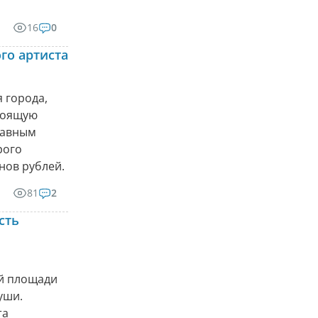
16
0
го артиста
 города,
стоящую
главным
рого
нов рублей.
81
2
сть
ой площади
уши.
та