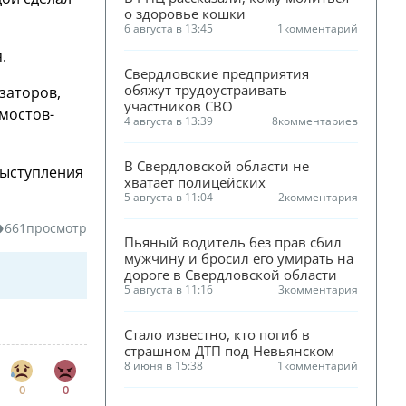
о здоровье кошки
6 августа в 13:45
1
комментарий
.
Свердловские предприятия 
обяжут трудоустраивать 
заторов,
участников СВО
мостов-
4 августа в 13:39
8
комментариев
В Свердловской области не 
выступления
хватает полицейских
5 августа в 11:04
2
комментария
661
просмотр
Пьяный водитель без прав сбил 
мужчину и бросил его умирать на 
дороге в Свердловской области
5 августа в 11:16
3
комментария
Стало известно, кто погиб в 
страшном ДТП под Невьянском
8 июня в 15:38
1
комментарий
0
0