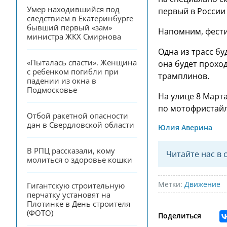
Умер находившийся под 
первый в России 
следствием в Екатеринбурге 
бывший первый «зам» 
Напомним, фести
министра ЖКХ Смирнова
Одна из трасс бу
«Пыталась спасти». Женщина 
она будет прохо
с ребенком погибли при 
трамплинов.
падении из окна в 
Подмосковье
На улице 8 Март
по мотофристайл
Отбой ракетной опасности 
дан в Свердловской области
Юлия Аверина
В РПЦ рассказали, кому 
Читайте нас в 
молиться о здоровье кошки
Метки:
Движение
Гигантскую строительную 
перчатку установят на 
Плотинке в День строителя 
(ФОТО)
Поделиться