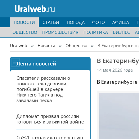
НОВОСТИ
СТАТЬИ
ПОГОДА
ФОТО
АФИША
ОБЩЕСТВО
ПРОИСШЕСТВИЯ
ПОЛИТИКА
БИЗНЕС
А
Uralweb
Новости
Общество
В Екатеринбурге п
В Екатеринбу
Лента новостей
14 мая 2026 года
Спасатели рассказали о 
В Екатеринбурге
поисках тела девочки, 
погибшей в карьере 
Нижнего Тагила под 
завалами песка
Дипломат призвал россиян 
готовиться к затяжной войне
СвЖД назначила скоростную 