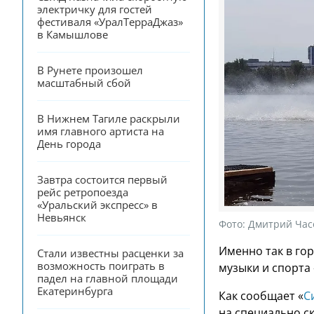
электричку для гостей 
фестиваля «УралТерраДжаз» 
в Камышлове
В Рунете произошел 
масштабный сбой
В Нижнем Тагиле раскрыли 
имя главного артиста на 
День города
Завтра состоится первый 
рейс ретропоезда 
«Уральский экспресс» в 
Невьянск
Фото:
Дмитрий Час
Именно так в го
Стали известны расценки за 
возможность поиграть в 
музыки и спорта
падел на главной площади 
Екатеринбурга
Как сообщает «
С
на специально с