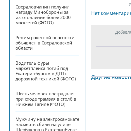
У
Свердловчанин получил 
награду Минобороны за 
Нет комментари
изготовление более 2000 
масксетей (ФОТО)
Добавл
Режим ракетной опасности 
объявлен в Свердловской 
области
Водитель фуры 
маркетплейса погиб под 
Екатеринбургом в ДТП с 
Другие новост
дорожной техникой (ФОТО)
Шесть человек пострадали 
при сходе трамвая в столб в 
Нижнем Тагиле (ФОТО)
Мужчину на электросамокате 
насмерть сбили на улице 
Щербакова в Екатеринбурге 