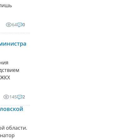
 лишь
64
0
министра
ения
едствием
 ЖКХ
145
2
дловской
ой области.
рнатор