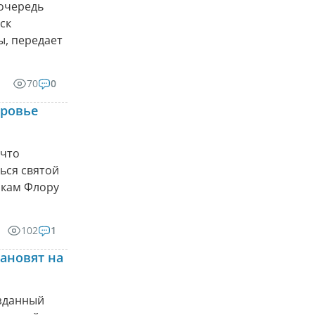
 очередь
ск
ы, передает
70
0
оровье
 что
ься святой
икам Флору
102
1
ановят на
озданный