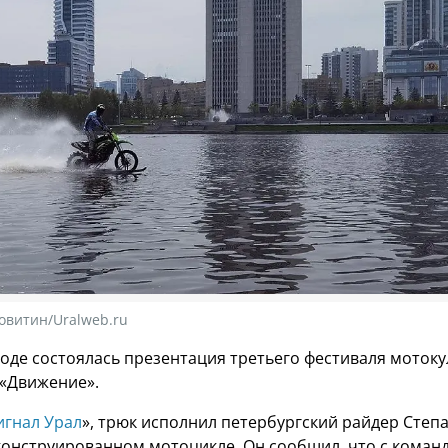
овитин/Uralweb.ru
роде состоялась презентация третьего фестиваля мотоку
 «Движение».
игнал Урал
», трюк исполнил петербургский райдер Степ
конструированном мотоцикле. Он сообщил, что с коман