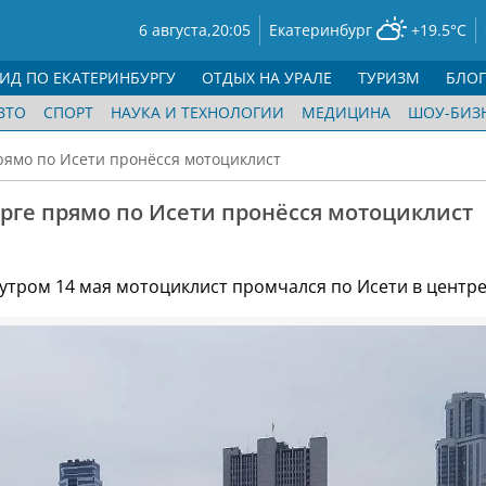
6 августа,
20:05
Екатеринбург
+19.5°C
ГИД ПО ЕКАТЕРИНБУРГУ
ОТДЫХ НА УРАЛЕ
ТУРИЗМ
БЛО
ВТО
СПОРТ
НАУКА И ТЕХНОЛОГИИ
МЕДИЦИНА
ШОУ-БИЗ
рямо по Исети пронёсся мотоциклист
рге прямо по Исети пронёсся мотоциклист
 утром 14 мая мотоциклист промчался по Исети в центре