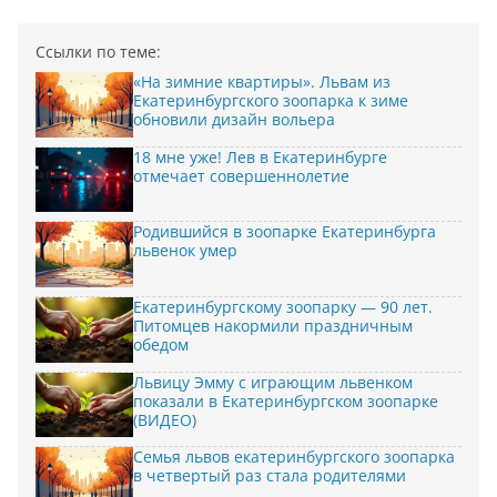
Ссылки по теме:
«На зимние квартиры». Львам из
Екатеринбургского зоопарка к зиме
обновили дизайн вольера
18 мне уже! Лев в Екатеринбурге
отмечает совершеннолетие
Родившийся в зоопарке Екатеринбурга
львенок умер
Екатеринбургскому зоопарку — 90 лет.
Питомцев накормили праздничным
обедом
Львицу Эмму с играющим львенком
показали в Екатеринбургском зоопарке
(ВИДЕО)
Семья львов екатеринбургского зоопарка
в четвертый раз стала родителями