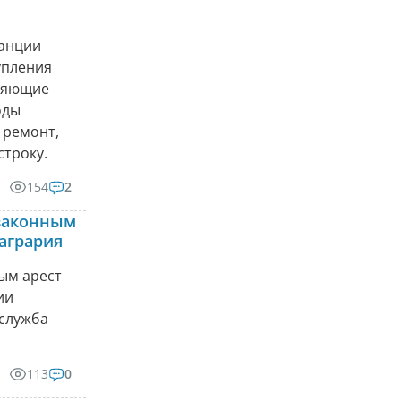
танции
упления
вляющие
оды
 ремонт,
строку.
154
2
 законным
агрария
ым арест
ии
-служба
113
0