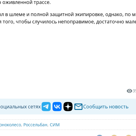
о оживленной трассе.
л в шлеме и полной защитной экипировке, однако, по 
ля того, чтобы случилось непоправимое, достаточно мал
3
социальных сетях
Сообщить новость
оноколесо
,
Россельбан
,
СИМ