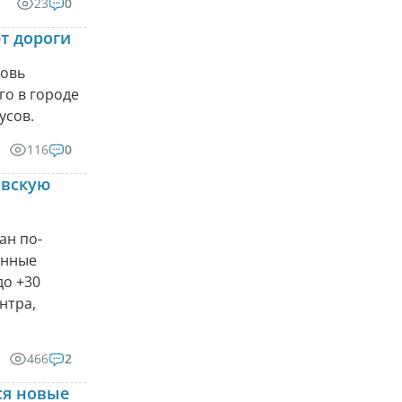
23
0
т дороги
новь
го в городе
усов.
116
0
овскую
ан по-
анные
до +30
нтра,
466
2
ся новые