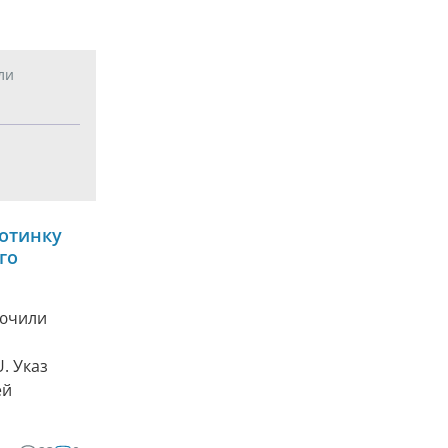
ли
отинку
го
лючили
. Указ
ей