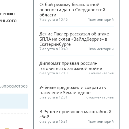
Отбой режиму беспилотной 
опасности дан в Свердловской 
мнению
области
7 августа в 10:46
1
комментарий
енького
Денис Паслер рассказал об атаке 
БПЛА на склад «Вайлдберриз» в 
Екатеринбурге
7 августа в 10:40
1
комментарий
Дипломат призвал россиян 
готовиться к затяжной войне
6 августа в 17:10
2
комментария
58
просмотров
Учёные предложили сократить 
население Земли вдвое
5 августа в 12:31
6
комментариев
В Рунете произошел масштабный 
сбой
6 августа в 16:31
1
комментарий