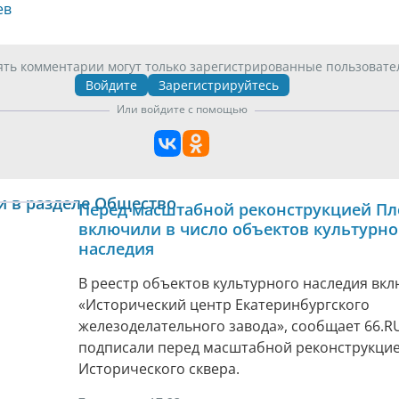
ев
ять комментарии могут только зарегистрированные пользовате
Войдите
Зарегистрируйтесь
Или войдите с помощью
и в разделе Общество
Перед масштабной реконструкцией Пл
включили в число объектов культурно
наследия
В реестр объектов культурного наследия вк
«Исторический центр Екатеринбургского
железоделательного завода», сообщает 66.RU
подписали перед масштабной реконструкци
Исторического сквера.