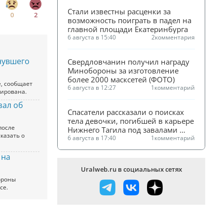
Стали известны расценки за 
0
2
возможность поиграть в падел на 
главной площади Екатеринбурга
6 августа в 15:40
2
комментария
нувшего
Свердловчанин получил награду 
Минобороны за изготовление 
более 2000 масксетей (ФОТО)
е, сообщает
6 августа в 12:27
1
комментарий
зирована.
зал об
Спасатели рассказали о поисках 
тела девочки, погибшей в карьере 
после
Нижнего Тагила под завалами 
казать о
песка
6 августа в 17:40
1
комментарий
 на
Uralweb.ru в социальных сетях
ороны
се.