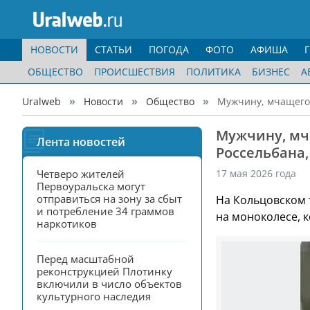
НОВОСТИ
СТАТЬИ
ПОГОДА
ФОТО
АФИША
ОБЩЕСТВО
ПРОИСШЕСТВИЯ
ПОЛИТИКА
БИЗНЕС
А
Uralweb
Новости
Общество
Мужчину, мчащегос
Мужчину, мч
Лента новостей
Россельбана,
Четверо жителей 
17 мая 2026 года
Первоуральска могут 
отправиться на зону за сбыт 
На Кольцовском 
и потребление 34 граммов 
на моноколесе, 
наркотиков
Перед масштабной 
реконструкцией Плотинку 
включили в число объектов 
культурного наследия