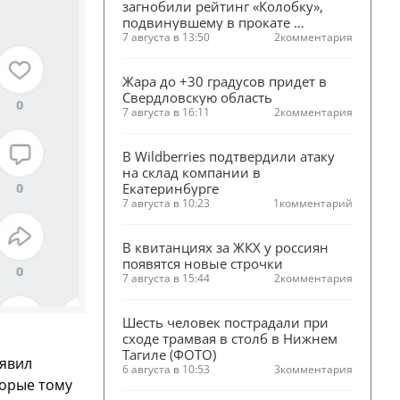
загнобили рейтинг «Колобку», 
подвинувшему в прокате 
«Человека-паука»
7 августа в 13:50
2
комментария
Жара до +30 градусов придет в 
Свердловскую область
7 августа в 16:11
2
комментария
В Wildberries подтвердили атаку 
на склад компании в 
Екатеринбурге
7 августа в 10:23
1
комментарий
В квитанциях за ЖКХ у россиян 
появятся новые строчки
7 августа в 15:44
2
комментария
Шесть человек пострадали при 
сходе трамвая в столб в Нижнем 
Тагиле (ФОТО)
оявил
6 августа в 10:53
3
комментария
торые тому