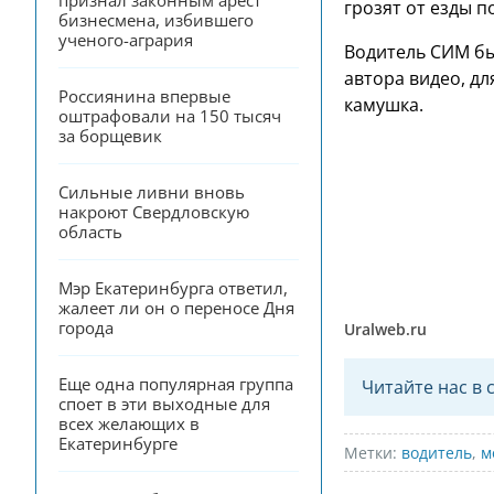
признал законным арест 
грозят от езды п
бизнесмена, избившего 
ученого-агрария
Водитель СИМ бы
автора видео, д
Россиянина впервые 
камушка.
оштрафовали на 150 тысяч 
за борщевик
Сильные ливни вновь 
накроют Свердловскую 
область
Мэр Екатеринбурга ответил, 
жалеет ли он о переносе Дня 
города
Uralweb.ru
Еще одна популярная группа 
Читайте нас в 
споет в эти выходные для 
всех желающих в 
Екатеринбурге
Метки:
водитель
,
м