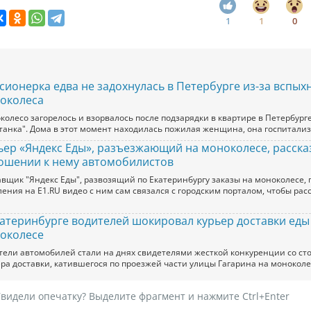
1
1
0
сионерка едва не задохнулась в Петербурге из-за вспых
околеса
колесо загорелось и взорвалось после подзарядки в квартире в Петербург
танка". Дома в этот момент находилась пожилая женщина, она госпитали
ьер «Яндекс Еды», разъезжающий на моноколесе, расска
ошении к нему автомобилистов
авщик "Яндекс Еды", развозящий по Екатеринбургу заказы на моноколесе, 
ения на Е1.RU видео с ним сам связался с городским порталом, чтобы расс
катеринбурге водителей шокировал курьер доставки еды
околесе
тели автомобилей стали на днях свидетелями жесткой конкуренции со ст
ера доставки, катившегося по проезжей части улицы Гагарина на моноколе
видели опечатку? Выделите фрагмент и нажмите Ctrl+Enter