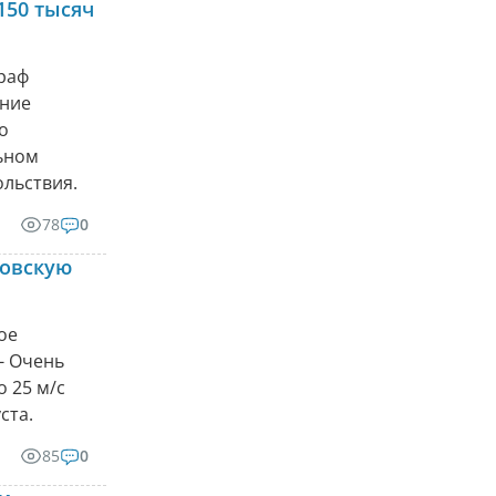
150 тысяч
раф
ание
о
ьном
ольствия.
78
0
ловскую
ое
- Очень
о 25 м/с
ста.
85
0