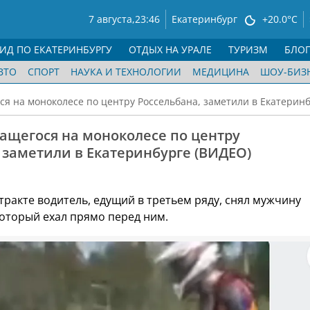
7 августа,
23:46
Екатеринбург
+20.0°C
ГИД ПО ЕКАТЕРИНБУРГУ
ОТДЫХ НА УРАЛЕ
ТУРИЗМ
БЛО
ВТО
СПОРТ
НАУКА И ТЕХНОЛОГИИ
МЕДИЦИНА
ШОУ-БИЗ
я на моноколесе по центру Россельбана, заметили в Екатерин
ащегося на моноколесе по центру
 заметили в Екатеринбурге (ВИДЕО)
тракте водитель, едущий в третьем ряду, снял мужчину
который ехал прямо перед ним.