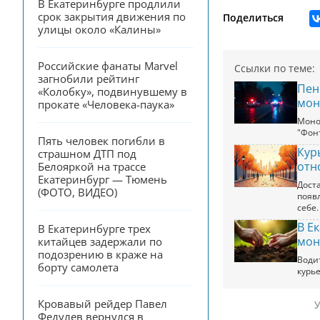
В Екатеринбурге продлили 
срок закрытия движения по 
Поделиться
улицы около «Калины»
Российские фанаты Marvel 
Ссылки по теме:
загнобили рейтинг 
Пен
«Колобку», подвинувшему в 
мон
прокате «Человека-паука»
Моно
"Фон
Пять человек погибли в 
Кур
страшном ДТП под 
отн
Белояркой на трассе 
Екатеринбург — Тюмень 
Дост
(ФОТО, ВИДЕО)
появл
себе.
В Е
В Екатеринбурге трех 
мон
китайцев задержали по 
подозрению в краже на 
Води
борту самолета
курь
Кровавый рейдер Павел 
У
Федулев вернулся в 