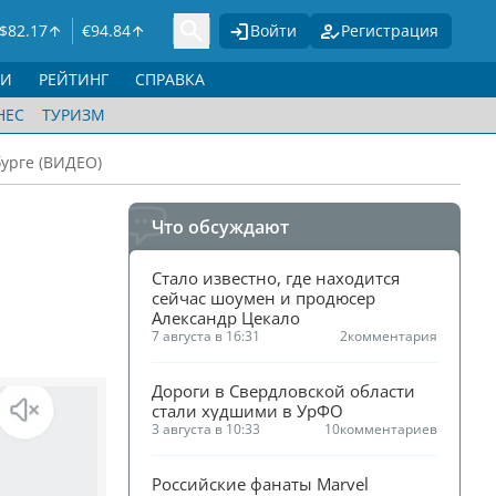
$
82.17
€
94.84
Войти
Регистрация
ГИ
РЕЙТИНГ
СПРАВКА
НЕС
ТУРИЗМ
бурге (ВИДЕО)
Что обсуждают
Стало известно, где находится 
сейчас шоумен и продюсер 
Александр Цекало
7 августа в 16:31
2
комментария
Дороги в Свердловской области 
стали худшими в УрФО
3 августа в 10:33
10
комментариев
Российские фанаты Marvel 