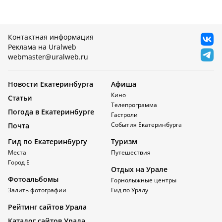
Контактная информация
Реклама на Uralweb
webmaster@uralweb.ru
Новости Екатеринбурга
Афиша
Кино
Статьи
Телепрограмма
Погода в Екатеринбурге
Гастроли
События Екатеринбурга
Почта
Гид по Екатеринбургу
Туризм
Места
Путешествия
Город Е
Отдых на Урале
Фотоальбомы
Горнолыжные центры
Залить фотографии
Гид по Уралу
Рейтинг сайтов Урала
Каталог сайтов Урала