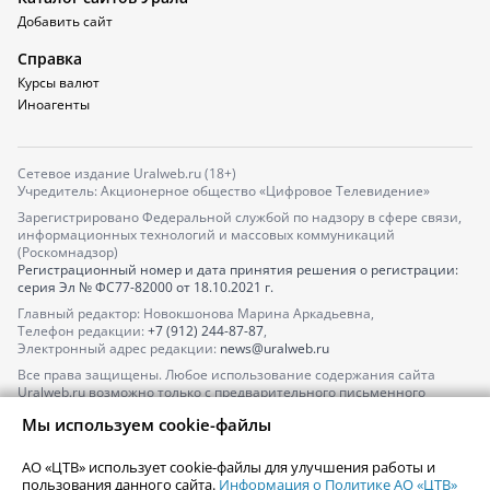
Добавить сайт
Справка
Курсы валют
Иноагенты
Сетевое издание Uralweb.ru (18+)
Учредитель: Акционерное общество «Цифровое Телевидение»
Зарегистрировано Федеральной службой по надзору в сфере связи,
информационных технологий и массовых коммуникаций
(Роскомнадзор)
Регистрационный номер и дата принятия решения о регистрации:
серия
Эл № ФС77-82000
от 18.10.2021 г.
Главный редактор: Новокшонова Марина Аркадьевна,
Телефон редакции:
+7 (912) 244-87-87
,
Электронный адрес редакции:
news@uralweb.ru
Все права защищены. Любое использование содержания сайта
Uralweb.ru возможно только с предварительного письменного
согласия АО «ЦТВ».
Мы используем cookie-файлы
По вопросам размещения рекламы обращайтесь по тел.
+7 (912) 244-
87-87
,
adv@uralweb.ru
АО «ЦТВ» использует cookie-файлы для улучшения работы и
По вопросам размещения информации в разделе «Афиша»
пользования данного сайта.
Информация о Политике АО «ЦТВ»