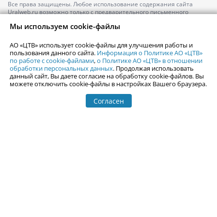
Все права защищены. Любое использование содержания сайта
Uralweb.ru возможно только с предварительного письменного
согласия АО «ЦТВ».
Мы используем cookie-файлы
По вопросам размещения рекламы обращайтесь по тел.
+7 (912) 244-
87-87
,
adv@uralweb.ru
АО «ЦТВ» использует cookie-файлы для улучшения работы и
По вопросам размещения информации в разделе «Афиша»
пользования данного сайта.
Информация о Политике АО «ЦТВ»
afisha@uralweb.ru
по работе с cookie-файлами
,
о Политике АО «ЦТВ» в отношении
обработки персональных данных
. Продолжая использовать
Пользовательское соглашение на использование сайта
данный сайт, Вы даете согласие на обработку cookie-файлов. Вы
Политика АО «ЦТВ» в отношении обработки персональных данных
можете отключить cookie-файлы в настройках Вашего браузера.
Согласен
© 2006-
2026
Uralweb.ru
18+