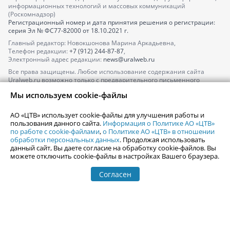
информационных технологий и массовых коммуникаций
(Роскомнадзор)
Регистрационный номер и дата принятия решения о регистрации:
серия
Эл № ФС77-82000
от 18.10.2021 г.
Главный редактор: Новокшонова Марина Аркадьевна,
Телефон редакции:
+7 (912) 244-87-87
,
Электронный адрес редакции:
news@uralweb.ru
Все права защищены. Любое использование содержания сайта
Uralweb.ru возможно только с предварительного письменного
согласия АО «ЦТВ».
Мы используем cookie-файлы
По вопросам размещения рекламы обращайтесь по тел.
+7 (912) 244-
87-87
,
adv@uralweb.ru
АО «ЦТВ» использует cookie-файлы для улучшения работы и
По вопросам размещения информации в разделе «Афиша»
пользования данного сайта.
Информация о Политике АО «ЦТВ»
afisha@uralweb.ru
по работе с cookie-файлами
,
о Политике АО «ЦТВ» в отношении
обработки персональных данных
. Продолжая использовать
Пользовательское соглашение на использование сайта
данный сайт, Вы даете согласие на обработку cookie-файлов. Вы
Политика АО «ЦТВ» в отношении обработки персональных данных
можете отключить cookie-файлы в настройках Вашего браузера.
Согласен
© 2006-
2026
Uralweb.ru
18+