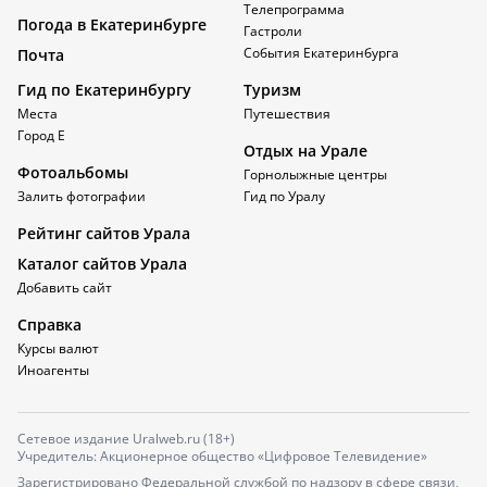
Телепрограмма
Погода в Екатеринбурге
Гастроли
События Екатеринбурга
Почта
Гид по Екатеринбургу
Туризм
Места
Путешествия
Город Е
Отдых на Урале
Фотоальбомы
Горнолыжные центры
Залить фотографии
Гид по Уралу
Рейтинг сайтов Урала
Каталог сайтов Урала
Добавить сайт
Справка
Курсы валют
Иноагенты
Сетевое издание Uralweb.ru (18+)
Учредитель: Акционерное общество «Цифровое Телевидение»
Зарегистрировано Федеральной службой по надзору в сфере связи,