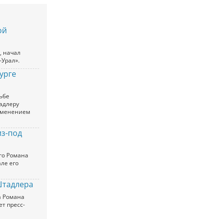
ой
, начал
-Урал».
урге
ьбе
адлеру
рименением
из-под
го Романа
ле его
Штадлера
а Романа
т пресс-