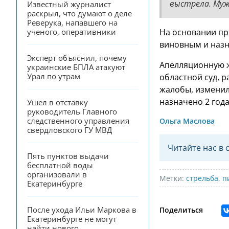
выстрела. Муж
Известный журналист 
раскрыл, что думают о деле 
Реверука, напавшего на 
ученого, оперативники
На основании пр
виновным и назн
Эксперт объяснил, почему 
Апелляционную ж
украинские БПЛА атакуют 
Урал по утрам
областной суд, 
жалобы, изменил
назначено 2 год
Ушел в отставку 
руководитель Главного 
следственного управления 
Ольга Маслова
свердловского ГУ МВД
Читайте нас в 
Пять пунктов выдачи 
бесплатной воды 
организовали в 
Метки:
стрельба
,
п
Екатеринбурге
После ухода Ильи Маркова в 
Поделиться
Екатеринбурге не могут 
найти нового 