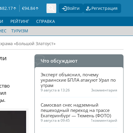
$
82.17
€
94.84
Войти
Регистрация
ГИ
РЕЙТИНГ
СПРАВКА
НЕС
ТУРИЗМ
 храма «Большой Златоуст»
ли
Что обсуждают
Эксперт объяснил, почему 
украинские БПЛА атакуют Урал по 
утрам
ство
9 августа в 13:26
3
комментария
лил
цы.
Самосвал снес надземный 
пешеходный переход на трассе 
Екатеринбург — Тюмень (ФОТО)
9 августа в 09:45
1
комментарий