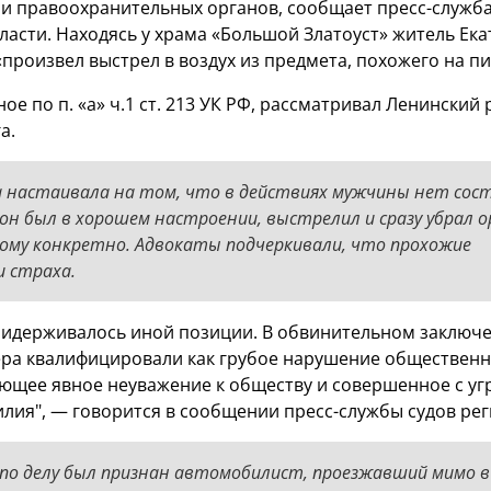
и правоохранительных органов, сообщает пресс-служба
ласти. Находясь у храма «Большой Златоуст» житель Ек
произвел выстрел в воздух из предмета, похожего на пи
ое по п. «а» ч.1 ст. 213 УК РФ, рассматривал Ленинский
а.
а настаивала на том, что в действиях мужчины нет сос
он был в хорошем настроении, выстрелил и сразу убрал о
кому конкретно. Адвокаты подчеркивали, что прохожие
 страха.
идерживалось иной позиции. В обвинительном заключ
ра квалифицировали как грубое нарушение обществен
ющее явное неуважение к обществу и совершенное с уг
лия", — говорится в сообщении пресс-службы судов рег
о делу был признан автомобилист, проезжавший мимо 