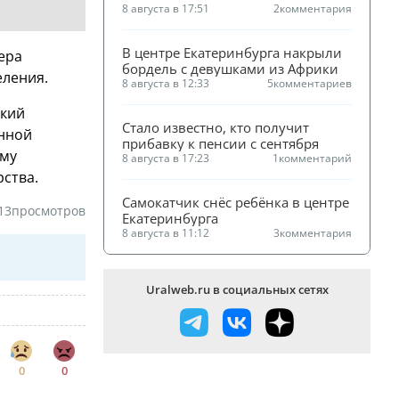
8 августа в 17:51
2
комментария
В центре Екатеринбурга накрыли 
ера
бордель с девушками из Африки
еления.
8 августа в 12:33
5
комментариев
ский
Стало известно, кто получит 
онной
прибавку к пенсии с сентября
Ему
8 августа в 17:23
1
комментарий
рства.
Самокатчик снёс ребёнка в центре 
13
просмотров
Екатеринбурга
8 августа в 11:12
3
комментария
Uralweb.ru в социальных сетях
0
0