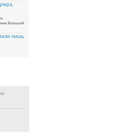
лера,
ия
храма Большой
овали лишь
ли