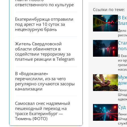
ответственного по культуре
Ссылки по теме:
В Е
Екатеринбуржца отправили 
Зла
под арест на 10 суток за 
нецензурную брань
Дело
расс
Ста
Житель Свердловской 
поп
области обвиняется в 
содействии терроризму за 
В Ек
платные реакции в Telegram
из о
гроз
наси
В «Водоканале» 
Муж
перечислили, из-за чего 
дом
регулярно случаются засоры 
канализации
Лени
Штадл
адво
Самосвал снес надземный 
Суд
пешеходный переход на 
трассе Екатеринбург — 
Лени
Тюмень (ФОТО)
Штадл
служб