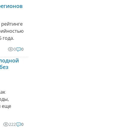
регионов
 рейтинге
арийностью
 года.
0
0
олодной
без
как
оды,
и еще
222
0