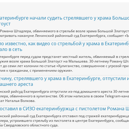
катеринбурге начали судить стрелявшего у храма Больш
тоуст
 Романа Штадлера, обвиняемого в стрельбе возле храма Большой Златоуст
матривать накануне Ленинский районный суд Екатеринбурга, сообщает «Ъ
ло известно, как видео со стрельбой у храма в Екатеринб
ало в сеть
атеринбурге перед судом предстанет местный житель, обвиняемый в стрел
ружия возле храма Большой Златоуст на Малышева. 30-летнему Роману Шт
ит до семи лет колонии по статье «Хулиганство, совершенное с угрозой п
лия к гражданам, с применением оружия».
чину, стрелявшего у храма в Екатеринбурге, отпустили 
ашнего ареста
нский райсуд Екатеринбурга отпустили из-под домашнего ареста 30-летне
ера, обвиненного в хулиганстве. Об этом написала в своем Telegram-кана
кат Наталья Волкова.
 оставил в СИЗО екатеринбуржца с пистолетом Романа 
нский районный суд Екатеринбурга отставил под стражей екатеринбуржц
ера, устроившего стрельбу из пистолета в центре Екатеринбурга, сообщае
а Свердловского областного суда.