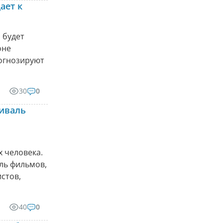
ает к
 будет
оне
огнозируют
30
0
тиваль
 человека.
ль фильмов,
стов,
40
0