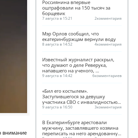
Россиянина впервые 
оштрафовали на 150 тысяч за 
борщевик
7 августа в 15:21
2
комментария
Мэр Орлов сообщил, что 
екатеринбуржцам вернули воду
8 августа в 14:52
4
комментария
Известный журналист раскрыл, 
что думают о деле Реверука, 
напавшего на ученого, 
оперативники
9 августа в 14:42
6
комментариев
«Бил его костылем». 
Заступившегося за девушку 
участника СВО с инвалидностью 
избили в Ревде
9 августа в 16:50
3
комментария
В Екатеринбурге арестовали 
мужчину, заставлявшего хозяина 
ло внимание
переписать на него арендованную 