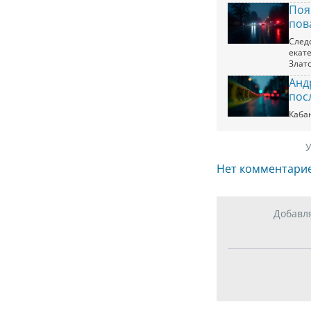
Поя
пов
След
екат
Злато
Анд
пос
Каба
У
Нет комментари
Добавл