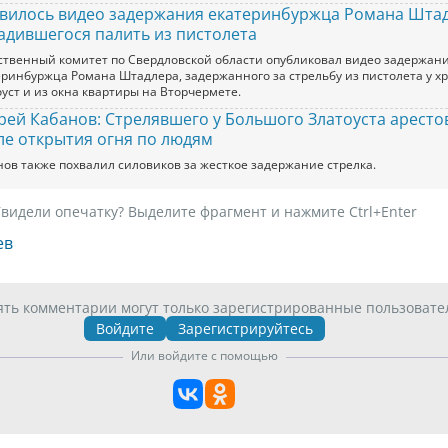
вилось видео задержания екатеринбуржца Романа Штад
адившегося палить из пистолета
ственный комитет по Свердловской области опубликовал видео задержан
еринбуржца Романа Штадлера, задержанного за стрельбу из пистолета у 
уст и из окна квартиры на Вторчермете.
рей Кабанов: Стрелявшего у Большого Златоуста арест
ле открытия огня по людям
нов также похвалил силовиков за жесткое задержание стрелка.
видели опечатку? Выделите фрагмент и нажмите Ctrl+Enter
ев
ять комментарии могут только зарегистрированные пользовате
Войдите
Зарегистрируйтесь
Или войдите с помощью