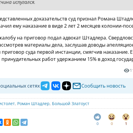
чина испугался.
едставленных доказательств суд признал Романа Штадл
ачил ему наказание в виде 2 лет 2 месяцев колонии-пос
алобу на приговор подал адвокат Штадлера. Свердлов
рассмотрев материалы дела, заслушав доводы апелляци
 приговор суда первой инстанции, смягчив наказание. 
а принудительных работ удержанием 15% в доход госуда
1
социальных сетях
Сообщить новость
истолет
,
Роман Штадлер
,
Большой Златоуст
0
0
1