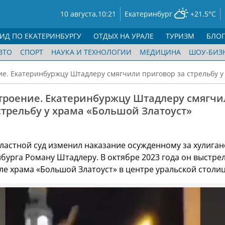
10 августа,
10:21
Екатеринбург
+21.5°C
ГИД ПО ЕКАТЕРИНБУРГУ
ОТДЫХ НА УРАЛЕ
ТУРИЗМ
БЛО
ВТО
СПОРТ
НАУКА И ТЕХНОЛОГИИ
МЕДИЦИНА
ШОУ-БИЗ
е. Екатеринбуржцу Штадлеру смягчили приговор за стрельбу у
троение. Екатеринбуржцу Штадлеру смягчи
стрельбу у храма «Большой Златоуст»
ластной суд изменил наказание осужденному за хулиган
бурга Роману Штадлеру. В октябре 2023 года он выстре
ле храма «Большой Златоуст» в центре уральской столи