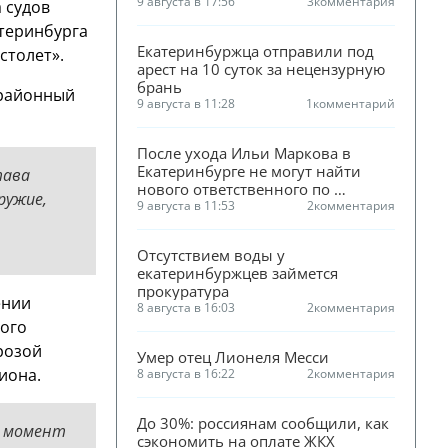
квартиру
9 августа в 17:56
3
комментария
 судов
атеринбурга
Екатеринбуржца отправили под 
столет».
арест на 10 суток за нецензурную 
брань
 районный
9 августа в 11:28
1
комментарий
После ухода Ильи Маркова в 
Екатеринбурге не могут найти 
тава
нового ответственного по 
ружие,
культуре
9 августа в 11:53
2
комментария
Отсутствием воды у 
екатеринбуржцев займется 
прокуратура
ении
8 августа в 16:03
2
комментария
ного
розой
Умер отец Лионеля Месси
иона.
8 августа в 16:22
2
комментария
До 30%: россиянам сообщили, как 
в момент
сэкономить на оплате ЖКХ