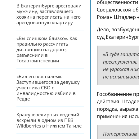
общественности 
В Екатеринбурге арестовали 
Свердловской об
мужчину, заставлявшего 
хозяина переписать на него 
Роман Штадлер «
арендованную квартиру
Дело, возбуждённ
суд Екатеринбург
«Вы слишком близко». Как 
правильно рассчитать 
дистанцию на дороге, 
«В суде защит
разъяснили в 
Госавтоинспекции
преступления: 
не угрожая ни
«Бил его костылем». 
не испытывали
Заступившегося за девушку 
участника СВО с 
инвалидностью избили в 
Гособвинение пр
Ревде
действия Штадле
порядка, выража
Кражу ювелирных изделий 
применения наси
вскрыли в одном из ПВЗ 
Wildberries в Нижнем Тагиле
Потерпевшим п