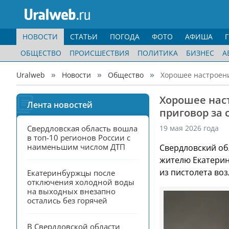
НОВОСТИ
СТАТЬИ
ПОГОДА
ФОТО
АФИША
ОБЩЕСТВО
ПРОИСШЕСТВИЯ
ПОЛИТИКА
БИЗНЕС
А
Uralweb
Новости
Общество
Хорошее настроени
Хорошее нас
Лента новостей
приговор за 
Свердловская область вошла 
19 мая 2026 года
в топ-10 регионов России с 
наименьшим числом ДТП
Свердловский об
жителю Екатерин
из пистолета воз
Екатеринбуржцы после 
отключения холодной воды 
на выходных внезапно 
остались без горячей
В Свердловской области 