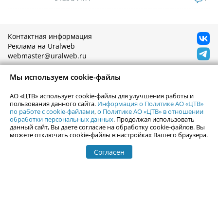
Контактная информация
Реклама на Uralweb
webmaster@uralweb.ru
Мы используем cookie-файлы
Новости Екатеринбурга
Афиша
Кино
АО «ЦТВ» использует cookie-файлы для улучшения работы и
Статьи
Телепрограмма
пользования данного сайта.
Информация о Политике АО «ЦТВ»
Погода в Екатеринбурге
по работе с cookie-файлами
,
о Политике АО «ЦТВ» в отношении
Гастроли
обработки персональных данных
. Продолжая использовать
События Екатеринбурга
Почта
данный сайт, Вы даете согласие на обработку cookie-файлов. Вы
можете отключить cookie-файлы в настройках Вашего браузера.
Гид по Екатеринбургу
Туризм
Места
Путешествия
Согласен
Город Е
Отдых на Урале
Фотоальбомы
Горнолыжные центры
Залить фотографии
Гид по Уралу
Рейтинг сайтов Урала
Каталог сайтов Урала