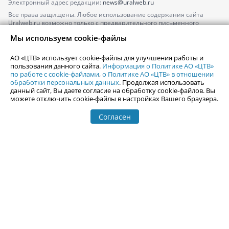
Электронный адрес редакции:
news@uralweb.ru
Все права защищены. Любое использование содержания сайта
Uralweb.ru возможно только с предварительного письменного
согласия АО «ЦТВ».
Мы используем cookie-файлы
По вопросам размещения рекламы обращайтесь по тел.
+7 (912) 244-
87-87
,
adv@uralweb.ru
АО «ЦТВ» использует cookie-файлы для улучшения работы и
По вопросам размещения информации в разделе «Афиша»
пользования данного сайта.
Информация о Политике АО «ЦТВ»
afisha@uralweb.ru
по работе с cookie-файлами
,
о Политике АО «ЦТВ» в отношении
обработки персональных данных
. Продолжая использовать
Пользовательское соглашение на использование сайта
данный сайт, Вы даете согласие на обработку cookie-файлов. Вы
Политика АО «ЦТВ» в отношении обработки персональных данных
можете отключить cookie-файлы в настройках Вашего браузера.
Согласен
© 2006-
2026
Uralweb.ru
18+