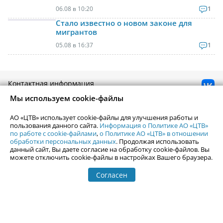
06.08 в 10:20
1
Стало известно о новом законе для
мигрантов
05.08 в 16:37
1
Контактная информация
Реклама на Uralweb
Мы используем cookie-файлы
webmaster@uralweb.ru
АО «ЦТВ» использует cookie-файлы для улучшения работы и
пользования данного сайта.
Информация о Политике АО «ЦТВ»
Новости Екатеринбурга
Афиша
по работе с cookie-файлами
,
о Политике АО «ЦТВ» в отношении
обработки персональных данных
. Продолжая использовать
Кино
Статьи
данный сайт, Вы даете согласие на обработку cookie-файлов. Вы
Телепрограмма
можете отключить cookie-файлы в настройках Вашего браузера.
Погода в Екатеринбурге
Гастроли
События Екатеринбурга
Почта
Согласен
Гид по Екатеринбургу
Туризм
Места
Путешествия
Город Е
Отдых на Урале