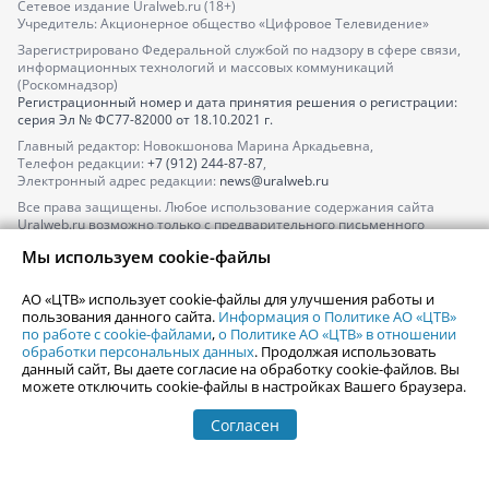
Сетевое издание Uralweb.ru (18+)
Учредитель: Акционерное общество «Цифровое Телевидение»
Зарегистрировано Федеральной службой по надзору в сфере связи,
информационных технологий и массовых коммуникаций
(Роскомнадзор)
Регистрационный номер и дата принятия решения о регистрации:
серия
Эл № ФС77-82000
от 18.10.2021 г.
Главный редактор: Новокшонова Марина Аркадьевна,
Телефон редакции:
+7 (912) 244-87-87
,
Электронный адрес редакции:
news@uralweb.ru
Все права защищены. Любое использование содержания сайта
Uralweb.ru возможно только с предварительного письменного
согласия АО «ЦТВ».
Мы используем cookie-файлы
По вопросам размещения рекламы обращайтесь по тел.
+7 (912) 244-
87-87
,
adv@uralweb.ru
АО «ЦТВ» использует cookie-файлы для улучшения работы и
По вопросам размещения информации в разделе «Афиша»
пользования данного сайта.
Информация о Политике АО «ЦТВ»
afisha@uralweb.ru
по работе с cookie-файлами
,
о Политике АО «ЦТВ» в отношении
обработки персональных данных
. Продолжая использовать
Пользовательское соглашение на использование сайта
данный сайт, Вы даете согласие на обработку cookie-файлов. Вы
Политика АО «ЦТВ» в отношении обработки персональных данных
можете отключить cookie-файлы в настройках Вашего браузера.
Согласен
© 2006-
2026
Uralweb.ru
18+