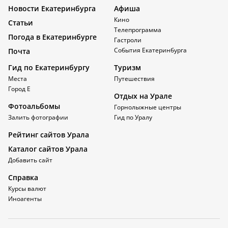
Новости Екатеринбурга
Афиша
Кино
Статьи
Телепрограмма
Погода в Екатеринбурге
Гастроли
События Екатеринбурга
Почта
Гид по Екатеринбургу
Туризм
Места
Путешествия
Город Е
Отдых на Урале
Фотоальбомы
Горнолыжные центры
Залить фотографии
Гид по Уралу
Рейтинг сайтов Урала
Каталог сайтов Урала
Добавить сайт
Справка
Курсы валют
Иноагенты