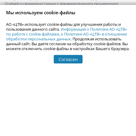
Uralweb.ru возможно только с предварительного письменного
согласия АО «ЦТВ».
Мы используем cookie-файлы
По вопросам размещения рекламы обращайтесь по тел.
+7 (912) 244-
87-87
,
adv@uralweb.ru
АО «ЦТВ» использует cookie-файлы для улучшения работы и
По вопросам размещения информации в разделе «Афиша»
пользования данного сайта.
Информация о Политике АО «ЦТВ»
afisha@uralweb.ru
по работе с cookie-файлами
,
о Политике АО «ЦТВ» в отношении
обработки персональных данных
. Продолжая использовать
Пользовательское соглашение на использование сайта
данный сайт, Вы даете согласие на обработку cookie-файлов. Вы
Политика АО «ЦТВ» в отношении обработки персональных данных
можете отключить cookie-файлы в настройках Вашего браузера.
Согласен
© 2006-
2026
Uralweb.ru
18+