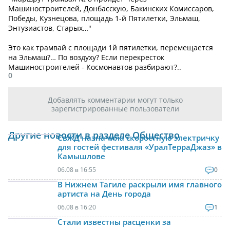
Машиностроителей, Донбасскую, Бакинских Комиссаров,
Победы, Кузнецова, площадь 1-й Пятилетки, Эльмаш,
Энтузиастов, Старых…"
Это как трамвай с площади 1й пятилетки, перемещается
на Эльмаш?… По воздуху? Если перекресток
Машиностроителей - Космонавтов разбирают?..
0
Добавлять комментарии могут только
зарегистрированные пользователи
Другие новости в разделе Общество
СвЖД назначила скоростную электричку
для гостей фестиваля «УралТерраДжаз» в
Камышлове
06.08 в 16:55
0
В Нижнем Тагиле раскрыли имя главного
артиста на День города
06.08 в 16:20
1
Стали известны расценки за