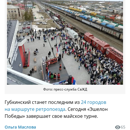
Фото: пресс-служба СвЖД
Губкинский станет последним из
24 городов
на маршруте ретропоезда
. Сегодня «Эшелон
Победы» завершает свое майское турне.
Ольга Маслова
65