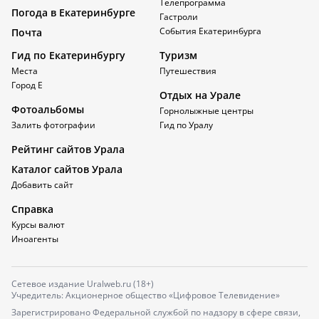
Телепрограмма
Погода в Екатеринбурге
Гастроли
События Екатеринбурга
Почта
Гид по Екатеринбургу
Туризм
Места
Путешествия
Город Е
Отдых на Урале
Фотоальбомы
Горнолыжные центры
Залить фотографии
Гид по Уралу
Рейтинг сайтов Урала
Каталог сайтов Урала
Добавить сайт
Справка
Курсы валют
Иноагенты
Сетевое издание Uralweb.ru (18+)
Учредитель: Акционерное общество «Цифровое Телевидение»
Зарегистрировано Федеральной службой по надзору в сфере связи,