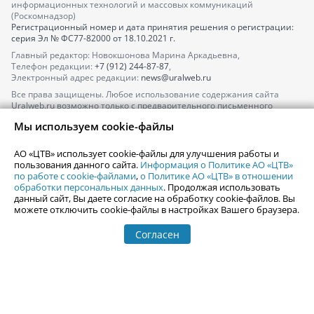
информационных технологий и массовых коммуникаций
(Роскомнадзор)
Регистрационный номер и дата принятия решения о регистрации:
серия
Эл № ФС77-82000
от 18.10.2021 г.
Главный редактор: Новокшонова Марина Аркадьевна,
Телефон редакции:
+7 (912) 244-87-87
,
Электронный адрес редакции:
news@uralweb.ru
Все права защищены. Любое использование содержания сайта
Uralweb.ru возможно только с предварительного письменного
согласия АО «ЦТВ».
Мы используем cookie-файлы
По вопросам размещения рекламы обращайтесь по тел.
+7 (912) 244-
87-87
,
adv@uralweb.ru
АО «ЦТВ» использует cookie-файлы для улучшения работы и
По вопросам размещения информации в разделе «Афиша»
пользования данного сайта.
Информация о Политике АО «ЦТВ»
afisha@uralweb.ru
по работе с cookie-файлами
,
о Политике АО «ЦТВ» в отношении
обработки персональных данных
. Продолжая использовать
Пользовательское соглашение на использование сайта
данный сайт, Вы даете согласие на обработку cookie-файлов. Вы
Политика АО «ЦТВ» в отношении обработки персональных данных
можете отключить cookie-файлы в настройках Вашего браузера.
Согласен
© 2006-
2026
Uralweb.ru
18+