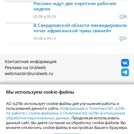
Россиян ждут две короткие рабочие
недели
05.08 в 09:29
0
В Свердловской области ликвидировали
«очаг африканской чумы свиней»
05.08 в 09:12
1
Контактная информация
Реклама на Uralweb
webmaster@uralweb.ru
Новости Екатеринбурга
Афиша
Мы используем cookie-файлы
Кино
Статьи
Телепрограмма
АО «ЦТВ» использует cookie-файлы для улучшения работы и
Погода в Екатеринбурге
пользования данного сайта.
Информация о Политике АО «ЦТВ»
Гастроли
по работе с cookie-файлами
,
о Политике АО «ЦТВ» в отношении
События Екатеринбурга
Почта
обработки персональных данных
. Продолжая использовать
данный сайт, Вы даете согласие на обработку cookie-файлов. Вы
Гид по Екатеринбургу
Туризм
можете отключить cookie-файлы в настройках Вашего браузера.
Места
Путешествия