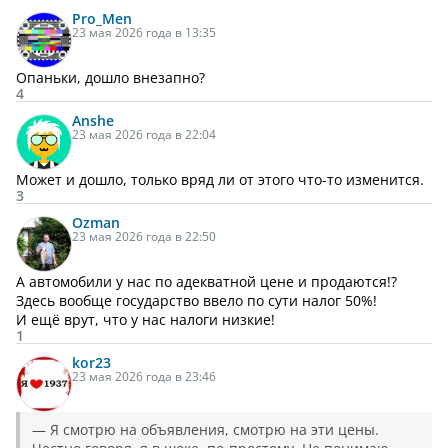
Pro_Men
23 мая 2026 года в 13:35
Опаньки, дошло внезапно?
4
Anshe
23 мая 2026 года в 22:04
Может и дошло, только вряд ли от этого что-то изменится.
3
Ozman
23 мая 2026 года в 22:50
А автомобили у нас по адекватной цене и продаются!?
Здесь вообще государство ввело по сути налог 50%!
И ещё врут, что у нас налоги низкие!
1
kor23
23 мая 2026 года в 23:46
— Я смотрю на объявления, смотрю на эти цены.