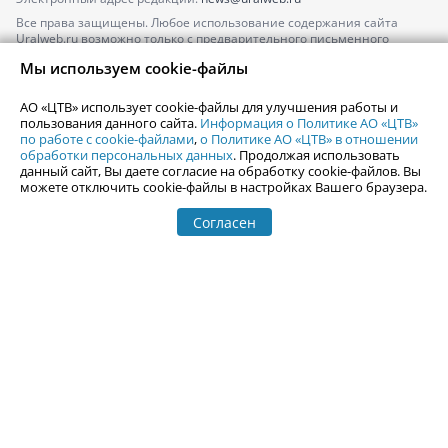
Все права защищены. Любое использование содержания сайта
Uralweb.ru возможно только с предварительного письменного
согласия АО «ЦТВ».
Мы используем cookie-файлы
По вопросам размещения рекламы обращайтесь по тел.
+7 (912) 244-
87-87
,
adv@uralweb.ru
АО «ЦТВ» использует cookie-файлы для улучшения работы и
По вопросам размещения информации в разделе «Афиша»
пользования данного сайта.
Информация о Политике АО «ЦТВ»
afisha@uralweb.ru
по работе с cookie-файлами
,
о Политике АО «ЦТВ» в отношении
обработки персональных данных
. Продолжая использовать
Пользовательское соглашение на использование сайта
данный сайт, Вы даете согласие на обработку cookie-файлов. Вы
Политика АО «ЦТВ» в отношении обработки персональных данных
можете отключить cookie-файлы в настройках Вашего браузера.
Согласен
© 2006-
2026
Uralweb.ru
18+