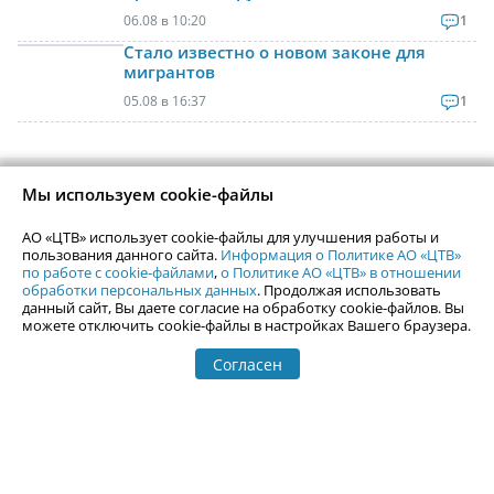
06.08 в 10:20
1
Стало известно о новом законе для
мигрантов
05.08 в 16:37
1
Контактная информация
Мы используем cookie-файлы
Реклама на Uralweb
webmaster@uralweb.ru
АО «ЦТВ» использует cookie-файлы для улучшения работы и
пользования данного сайта.
Информация о Политике АО «ЦТВ»
по работе с cookie-файлами
,
о Политике АО «ЦТВ» в отношении
обработки персональных данных
. Продолжая использовать
Новости Екатеринбурга
Афиша
данный сайт, Вы даете согласие на обработку cookie-файлов. Вы
Кино
Статьи
можете отключить cookie-файлы в настройках Вашего браузера.
Телепрограмма
Погода в Екатеринбурге
Гастроли
Согласен
События Екатеринбурга
Почта
Гид по Екатеринбургу
Туризм
Места
Путешествия
Город Е
Отдых на Урале