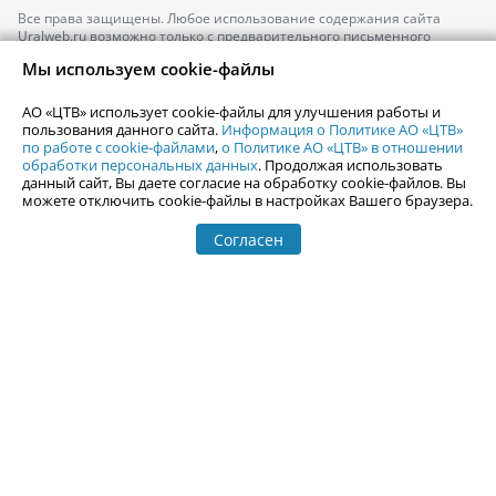
Все права защищены. Любое использование содержания сайта
Uralweb.ru возможно только с предварительного письменного
согласия АО «ЦТВ».
Мы используем cookie-файлы
По вопросам размещения рекламы обращайтесь по тел.
+7 (912) 244-
87-87
,
adv@uralweb.ru
АО «ЦТВ» использует cookie-файлы для улучшения работы и
По вопросам размещения информации в разделе «Афиша»
пользования данного сайта.
Информация о Политике АО «ЦТВ»
afisha@uralweb.ru
по работе с cookie-файлами
,
о Политике АО «ЦТВ» в отношении
обработки персональных данных
. Продолжая использовать
Пользовательское соглашение на использование сайта
данный сайт, Вы даете согласие на обработку cookie-файлов. Вы
Политика АО «ЦТВ» в отношении обработки персональных данных
можете отключить cookie-файлы в настройках Вашего браузера.
Согласен
© 2006-
2026
Uralweb.ru
18+