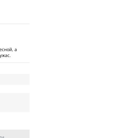
есной, а
ужас.
ли