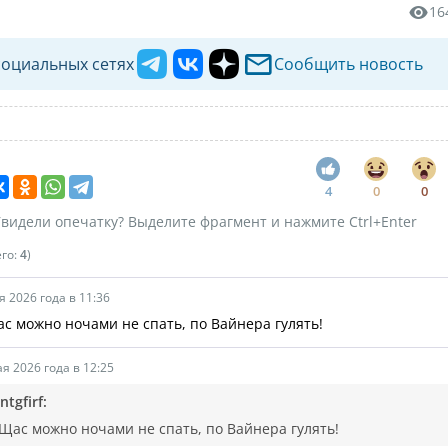
16
социальных сетях
Сообщить новость
4
0
0
видели опечатку? Выделите фрагмент и нажмите Ctrl+Enter
его:
4
)
я 2026 года в 11:36
ас можно ночами не спать, по Вайнера гулять!
я 2026 года в 12:25
ntgfirf:
 Щас можно ночами не спать, по Вайнера гулять!