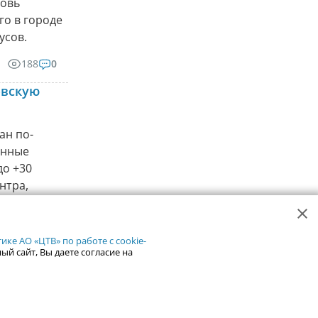
новь
го в городе
усов.
188
0
овскую
ан по-
анные
до +30
нтра,
822
2
ке АО «ЦТВ» по работе с cookie-
ый сайт, Вы даете согласие на
ся новые
танции
упления