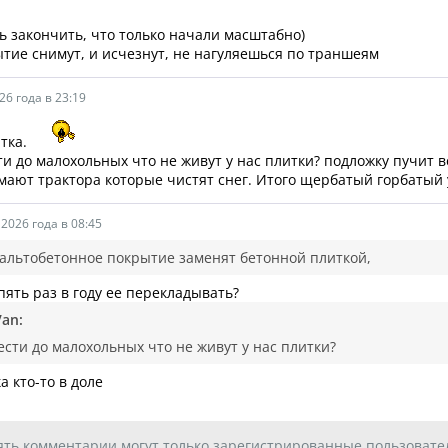
ь закончить, что только начали масштабно)
ытие снимут, и исчезнут, не нагуляешься по траншеям
26 года в 23:19
тка.
ти до малохольных что не живут у нас плитки? подложку пучит в
мают трактора которые чистят снег. Итого щербатый горбатый 
2026 года в 08:45
альтобетонное покрытие заменят бетонной плиткой,
пять раз в году ее перекладывать?
Van:
ести до малохольных что не живут у нас плитки?
а кто-то в доле
ять комментарии могут только зарегистрированные пользовате