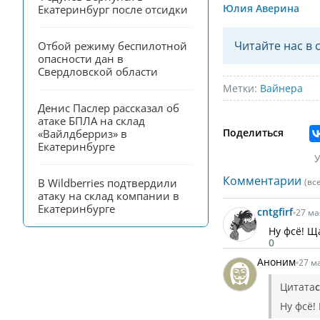
Юлия Аверина
Екатеринбург после отсидки
Читайте нас в 
Отбой режиму беспилотной 
опасности дан в 
Свердловской области
Метки:
Вайнера
Денис Паслер рассказал об 
атаке БПЛА на склад 
Поделиться
«Вайлдберриз» в 
Екатеринбурге
У
Комментарии
В Wildberries подтвердили 
(вс
атаку на склад компании в 
Екатеринбурге
cntgfirf
27 ма
Ну фсё! Щ
0
Аноним
27 ма
Цитата
c
Ну фсё!