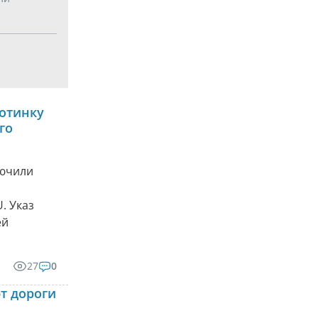
отинку
го
лючили
. Указ
ей
27
0
т дороги