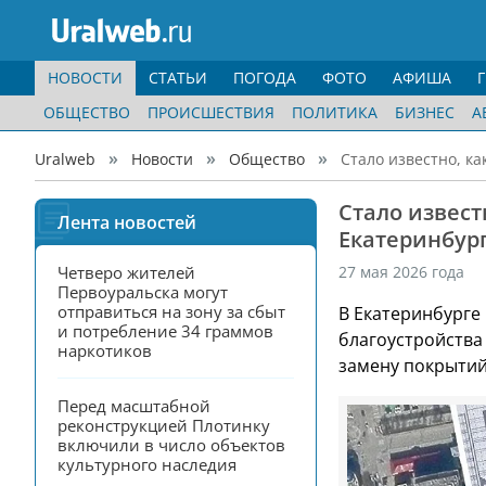
НОВОСТИ
СТАТЬИ
ПОГОДА
ФОТО
АФИША
ОБЩЕСТВО
ПРОИСШЕСТВИЯ
ПОЛИТИКА
БИЗНЕС
А
Uralweb
Новости
Общество
Стало известно, к
Стало извест
Лента новостей
Екатеринбур
Четверо жителей 
27 мая 2026 года
Первоуральска могут 
отправиться на зону за сбыт 
В Екатеринбурге
и потребление 34 граммов 
благоустройств
наркотиков
замену покрытий
Перед масштабной 
реконструкцией Плотинку 
включили в число объектов 
культурного наследия