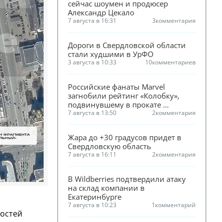
сейчас шоумен и продюсер 
Александр Цекало
7 августа в 16:31
3
комментария
Дороги в Свердловской области 
стали худшими в УрФО
3 августа в 10:33
10
комментариев
Российские фанаты Marvel 
загнобили рейтинг «Колобку», 
подвинувшему в прокате 
«Человека-паука»
7 августа в 13:50
2
комментария
Жара до +30 градусов придет в 
Свердловскую область
7 августа в 16:11
2
комментария
В Wildberries подтвердили атаку 
на склад компании в 
Екатеринбурге
7 августа в 10:23
1
комментарий
ностей