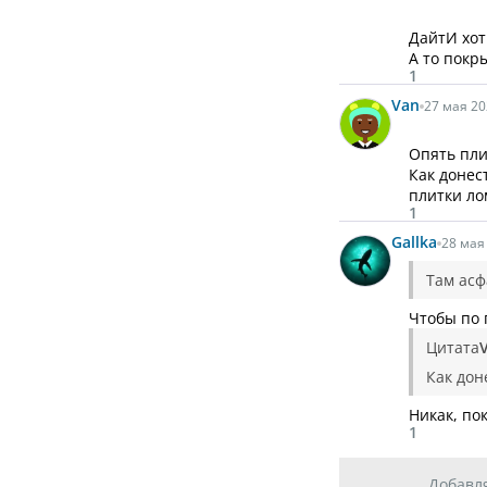
ДайтИ хот
А то покр
1
Van
27 мая 20
Опять пли
Как донес
плитки ло
1
Gallka
28 мая 
Там асф
Чтобы по 
Цитата
Как дон
Никак, пок
1
Добавл