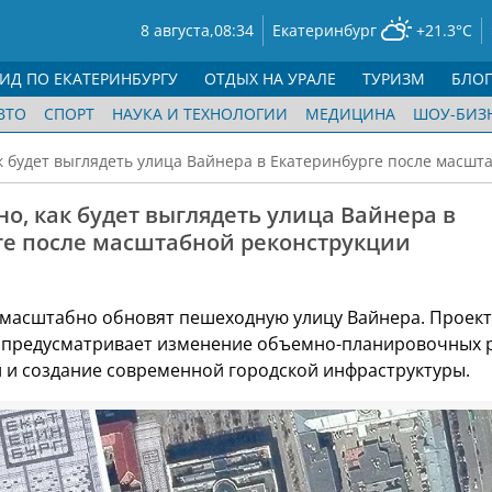
8 августа,
08:34
Екатеринбург
+21.3°C
ГИД ПО ЕКАТЕРИНБУРГУ
ОТДЫХ НА УРАЛЕ
ТУРИЗМ
БЛО
ВТО
СПОРТ
НАУКА И ТЕХНОЛОГИИ
МЕДИЦИНА
ШОУ-БИЗ
ак будет выглядеть улица Вайнера в Екатеринбурге после масш
но, как будет выглядеть улица Вайнера в
ге после масштабной реконструкции
 масштабно обновят пешеходную улицу Вайнера. Проект
а предусматривает изменение объемно-планировочных 
 и создание современной городской инфраструктуры.