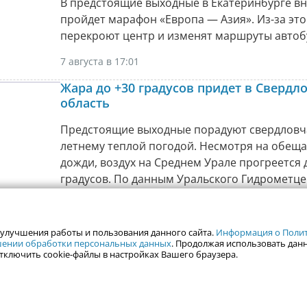
В предстоящие выходные в Екатеринбурге в
пройдет марафон «Европа — Азия». Из-за это
перекроют центр и изменят маршруты автоб
7 августа в 17:01
Жара до +30 градусов придет в Свердл
область
Предстоящие выходные порадуют свердловч
летнему теплой погодой. Несмотря на обещ
дожди, воздух на Среднем Урале прогреется 
градусов. По данным Уральского Гидрометце
8 августа.
7 августа в 16:11
 улучшения работы и пользования данного сайта.
Информация о Полити
ошении обработки персональных данных
. Продолжая использовать данн
В квитанциях за ЖКХ у россиян появят
тключить cookie-файлы в настройках Вашего браузера.
строчки
Собственники квартир начали получать кви
за ЖКХ с обновленной структурой. После вст