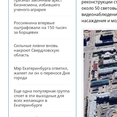
признал законным арест 
реконструкции ст
бизнесмена, избившего 
около 50 светов
ученого-агрария
видеонаблюдения
насаждения и мо
Россиянина впервые 
оштрафовали на 150 тысяч 
за борщевик
Сильные ливни вновь 
накроют Свердловскую 
область
Мэр Екатеринбурга ответил, 
жалеет ли он о переносе Дня 
города
Еще одна популярная группа 
споет в эти выходные для 
всех желающих в 
Екатеринбурге