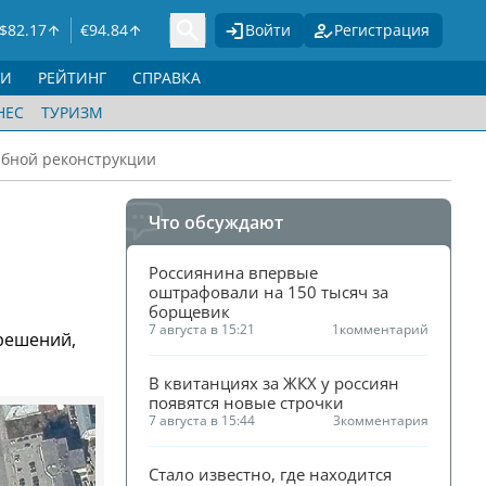
$
82.17
€
94.84
Войти
Регистрация
ГИ
РЕЙТИНГ
СПРАВКА
НЕС
ТУРИЗМ
табной реконструкции
Что обсуждают
Россиянина впервые 
оштрафовали на 150 тысяч за 
борщевик
7 августа в 15:21
1
комментарий
решений,
В квитанциях за ЖКХ у россиян 
появятся новые строчки
7 августа в 15:44
3
комментария
Стало известно, где находится 