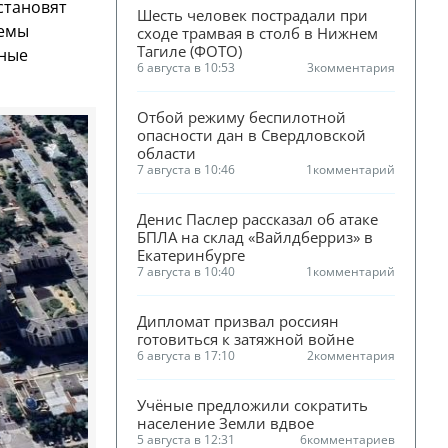
становят
Шесть человек пострадали при 
темы
сходе трамвая в столб в Нижнем 
Тагиле (ФОТО)
еные
6 августа в 10:53
3
комментария
Отбой режиму беспилотной 
опасности дан в Свердловской 
области
7 августа в 10:46
1
комментарий
Денис Паслер рассказал об атаке 
БПЛА на склад «Вайлдберриз» в 
Екатеринбурге
7 августа в 10:40
1
комментарий
Дипломат призвал россиян 
готовиться к затяжной войне
6 августа в 17:10
2
комментария
Учёные предложили сократить 
население Земли вдвое
5 августа в 12:31
6
комментариев