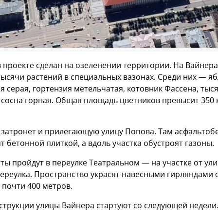
в проекте сделан на озеленении территории. На Вайнер
тысячи растений в специальных вазонах. Среди них — я
я серая, гортензия метельчатая, котовник Фассена, тыс
сосна горная. Общая площадь цветников превысит 350 
 затронет и прилегающую улицу Попова. Там асфальтоб
 бетонной плиткой, а вдоль участка обустроят газоны.
оты пройдут в переулке Театральном — на участке от ул
переулка. Пространство украсят навесными гирляндами
почти 400 метров.
струкции улицы Вайнера стартуют со следующей недели