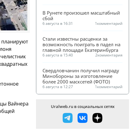
В Рунете произошел масштабный 
сбой
6 августа в 16:31
1
комментарий
Стали известны расценки за 
а планируют
возможность поиграть в падел на 
блоня
главной площади Екатеринбурга
6 августа в 15:40
2
комментария
ячелистник
квадратных
Свердловчанин получил награду 
Минобороны за изготовление 
более 2000 масксетей (ФОТО)
етонное
6 августа в 12:27
1
комментарий
ицы Вайнера
Uralweb.ru в социальных сетях
 общей
.