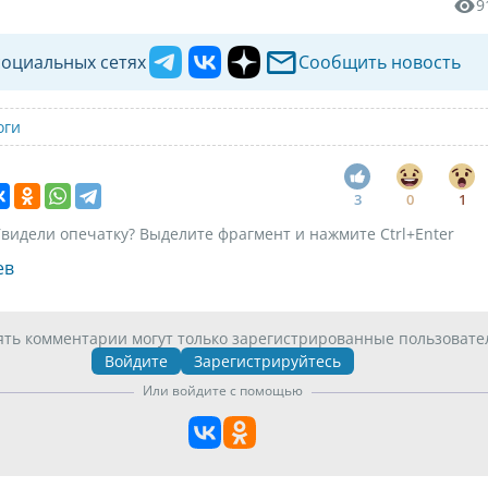
9
социальных сетях
Сообщить новость
оги
3
0
1
видели опечатку? Выделите фрагмент и нажмите Ctrl+Enter
ев
ять комментарии могут только зарегистрированные пользовате
Войдите
Зарегистрируйтесь
Или войдите с помощью