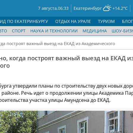
7 августа,
06:33
Екатеринбург
+14.2°C
ГИД ПО ЕКАТЕРИНБУРГУ
ОТДЫХ НА УРАЛЕ
ТУРИЗМ
БЛО
ВТО
СПОРТ
НАУКА И ТЕХНОЛОГИИ
МЕДИЦИНА
ШОУ-БИЗ
огда построят важный выезд на ЕКАД из Академического
но, когда построят важный выезд на ЕКАД и
ого
бурга утвердили планы по строительству двух новых дор
 районе. Речь идет о продолжении улицы Академика Па
роительства участка улицы Амундсена до ЕКАД.