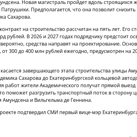
мундсена. Новая магистраль пройдет вдоль строящихся 
 Патрушихи. Предполагается, что она позволит снизить 
ка Сахарова.
онтракт на строительство рассчитан на пять лет. Его с
рд рублей. В 2026 и 2027 годах подрядчику предстоит о
 вероятно, средства направят на проектирование. Осно
от 300 до 400 млн рублей ежегодно, предусмотрен на 2
 касается завершающего этапа строительства улицы Ам
кадемика Сахарова до Екатеринбургской кольцевой автод
я работ жители Академического получат прямой выезд 
это поможет разгрузить транспортный поток в сторону 
м Амундсена и Вильгельма де Геннина.
оекте подтвердил СМИ первый вице-мэр Екатеринбург