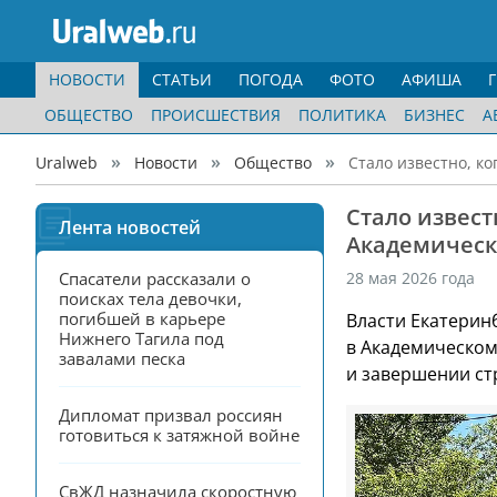
НОВОСТИ
СТАТЬИ
ПОГОДА
ФОТО
АФИША
ОБЩЕСТВО
ПРОИСШЕСТВИЯ
ПОЛИТИКА
БИЗНЕС
А
Uralweb
Новости
Общество
Стало известно, к
Стало извест
Лента новостей
Академическ
Спасатели рассказали о 
28 мая 2026 года
поисках тела девочки, 
погибшей в карьере 
Власти Екатерин
Нижнего Тагила под 
в Академическом
завалами песка
и завершении ст
Дипломат призвал россиян 
готовиться к затяжной войне
СвЖД назначила скоростную 