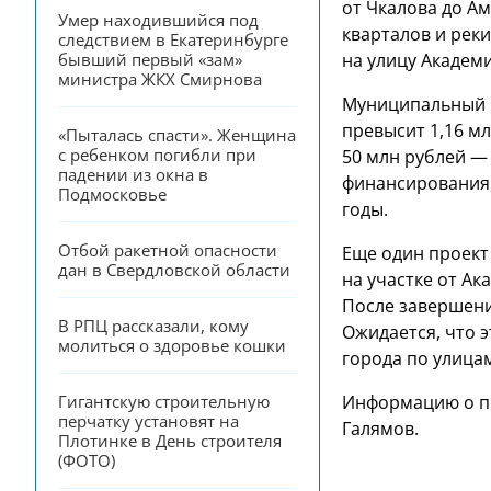
от Чкалова до А
Умер находившийся под 
кварталов и реки
следствием в Екатеринбурге 
на улицу Академи
бывший первый «зам» 
министра ЖКХ Смирнова
Муниципальный к
превысит 1,16 мл
«Пыталась спасти». Женщина 
с ребенком погибли при 
50 млн рублей —
падении из окна в 
финансирования, 
Подмосковье
годы.
Отбой ракетной опасности 
Еще один проект
дан в Свердловской области
на участке от А
После завершени
В РПЦ рассказали, кому 
Ожидается, что 
молиться о здоровье кошки
города по улица
Информацию о пр
Гигантскую строительную 
перчатку установят на 
Галямов.
Плотинке в День строителя 
(ФОТО)