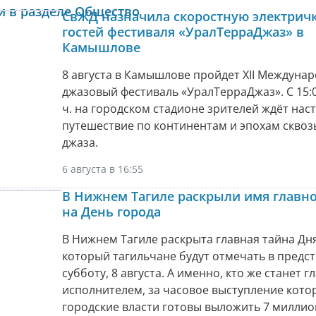
и в разделе Общество
СвЖД назначила скоростную электричк
гостей фестиваля «УралТерраДжаз» в
Камышлове
8 августа в Камышлове пройдет XII Междуна
джазовый фестиваль «УралТерраДжаз». С 15:0
ч. на городском стадионе зрителей ждёт нас
путешествие по континентам и эпохам сквоз
джаза.
6 августа в 16:55
В Нижнем Тагиле раскрыли имя главно
на День города
В Нижнем Тагиле раскрыта главная тайна Дня
который тагильчане будут отмечать в пред
субботу, 8 августа. А именно, кто же станет 
исполнителем, за часовое выступление кото
городские власти готовы выложить 7 миллио