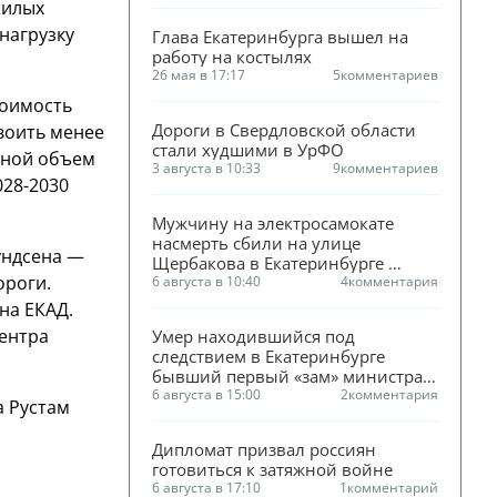
жилых
нагрузку
Глава Екатеринбурга вышел на 
работу на костылях
26 мая в 17:17
5
комментариев
тоимость
Дороги в Свердловской области 
своить менее
стали худшими в УрФО
вной объем
3 августа в 10:33
9
комментариев
028-2030
Мужчину на электросамокате 
насмерть сбили на улице 
ундсена —
Щербакова в Екатеринбурге 
ороги.
(ФОТО)
6 августа в 10:40
4
комментария
на ЕКАД.
центра
Умер находившийся под 
следствием в Екатеринбурге 
бывший первый «зам» министра 
ЖКХ Смирнова
6 августа в 15:00
2
комментария
а Рустам
Дипломат призвал россиян 
готовиться к затяжной войне
6 августа в 17:10
1
комментарий