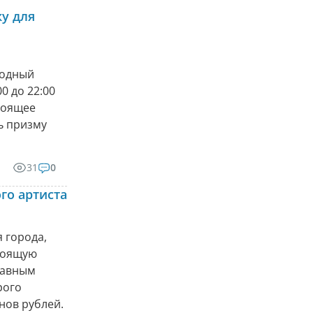
у для
родный
0 до 22:00
тоящее
ь призму
31
0
го артиста
 города,
стоящую
главным
рого
нов рублей.