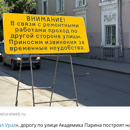
я/uralweb.ru
ал Урал
», дорогу по улице Академика Парина построят н