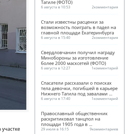
Тагиле (ФОТО)
6 августа в 10:53
2
комментария
Стали известны расценки за 
возможность поиграть в падел на 
главной площади Екатеринбурга
6 августа в 15:40
2
комментария
Свердловчанин получил награду 
Минобороны за изготовление 
более 2000 масксетей (ФОТО)
6 августа в 12:27
1
комментарий
Спасатели рассказали о поисках 
тела девочки, погибшей в карьере 
Нижнего Тагила под завалами 
песка
6 августа в 17:40
1
комментарий
Православный общественник 
раскритиковал танцпол на 
площади 1905 года в 
а участке
Екатеринбурге
29 июля в 16:15
9
комментариев