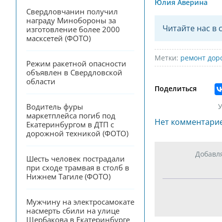
Юлия Аверина
Свердловчанин получил 
награду Минобороны за 
Читайте нас в 
изготовление более 2000 
масксетей (ФОТО)
Метки:
ремонт дор
Режим ракетной опасности 
объявлен в Свердловской 
области
Поделиться
У
Водитель фуры 
маркетплейса погиб под 
Нет комментари
Екатеринбургом в ДТП с 
дорожной техникой (ФОТО)
Добавл
Шесть человек пострадали 
при сходе трамвая в столб в 
Нижнем Тагиле (ФОТО)
Мужчину на электросамокате 
насмерть сбили на улице 
Щербакова в Екатеринбурге 