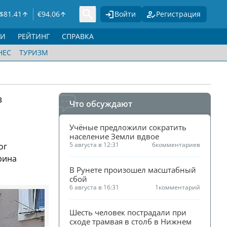
$
81.41
€
94.06
Войти
Регистрация
ГИ
РЕЙТИНГ
СПРАВКА
НЕС
ТУРИЗМ
з
Что обсуждают
Учёные предложили сократить 
население Земли вдвое
5 августа в 12:31
6
комментариев
ог
рина
В Рунете произошел масштабный 
сбой
6 августа в 16:31
1
комментарий
Шесть человек пострадали при 
сходе трамвая в столб в Нижнем 