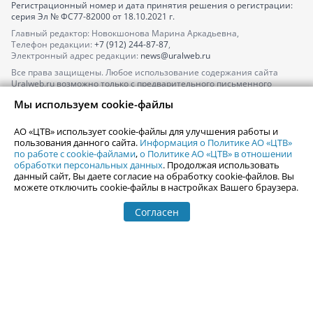
Регистрационный номер и дата принятия решения о регистрации:
серия
Эл № ФС77-82000
от 18.10.2021 г.
Главный редактор: Новокшонова Марина Аркадьевна,
Телефон редакции:
+7 (912) 244-87-87
,
Электронный адрес редакции:
news@uralweb.ru
Все права защищены. Любое использование содержания сайта
Uralweb.ru возможно только с предварительного письменного
согласия АО «ЦТВ».
Мы используем cookie-файлы
По вопросам размещения рекламы обращайтесь по тел.
+7 (912) 244-
87-87
,
adv@uralweb.ru
АО «ЦТВ» использует cookie-файлы для улучшения работы и
По вопросам размещения информации в разделе «Афиша»
пользования данного сайта.
Информация о Политике АО «ЦТВ»
afisha@uralweb.ru
по работе с cookie-файлами
,
о Политике АО «ЦТВ» в отношении
обработки персональных данных
. Продолжая использовать
Пользовательское соглашение на использование сайта
данный сайт, Вы даете согласие на обработку cookie-файлов. Вы
Политика АО «ЦТВ» в отношении обработки персональных данных
можете отключить cookie-файлы в настройках Вашего браузера.
Согласен
© 2006-
2026
Uralweb.ru
18+