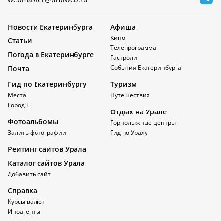
Новости Екатеринбурга
Афиша
Кино
Статьи
Телепрограмма
Погода в Екатеринбурге
Гастроли
События Екатеринбурга
Почта
Гид по Екатеринбургу
Туризм
Места
Путешествия
Город Е
Отдых на Урале
Фотоальбомы
Горнолыжные центры
Залить фотографии
Гид по Уралу
Рейтинг сайтов Урала
Каталог сайтов Урала
Добавить сайт
Справка
Курсы валют
Иноагенты