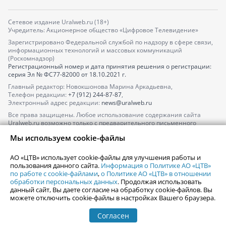
Сетевое издание Uralweb.ru (18+)
Учредитель: Акционерное общество «Цифровое Телевидение»
Зарегистрировано Федеральной службой по надзору в сфере связи,
информационных технологий и массовых коммуникаций
(Роскомнадзор)
Регистрационный номер и дата принятия решения о регистрации:
серия
Эл № ФС77-82000
от 18.10.2021 г.
Главный редактор: Новокшонова Марина Аркадьевна,
Телефон редакции:
+7 (912) 244-87-87
,
Электронный адрес редакции:
news@uralweb.ru
Все права защищены. Любое использование содержания сайта
Uralweb.ru возможно только с предварительного письменного
согласия АО «ЦТВ».
Мы используем cookie-файлы
По вопросам размещения рекламы обращайтесь по тел.
+7 (912) 244-
87-87
,
adv@uralweb.ru
АО «ЦТВ» использует cookie-файлы для улучшения работы и
По вопросам размещения информации в разделе «Афиша»
пользования данного сайта.
Информация о Политике АО «ЦТВ»
afisha@uralweb.ru
по работе с cookie-файлами
,
о Политике АО «ЦТВ» в отношении
обработки персональных данных
. Продолжая использовать
Пользовательское соглашение на использование сайта
данный сайт, Вы даете согласие на обработку cookie-файлов. Вы
Политика АО «ЦТВ» в отношении обработки персональных данных
можете отключить cookie-файлы в настройках Вашего браузера.
Согласен