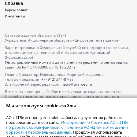
Справка
Курсы валют
Иноагенты
Сетевое издание Uralweb.ru (18+)
Учредитель: Акционерное общество «Цифровое Телевидение»
Зарегистрировано Федеральной службой по надзору в сфере связи,
информационных технологий и массовых коммуникаций
(Роскомнадзор)
Регистрационный номер и дата принятия решения о регистрации:
серия
Эл № ФС77-82000
от 18.10.2021 г.
Главный редактор: Новокшонова Марина Аркадьевна,
Телефон редакции:
+7 (912) 244-87-87
,
Электронный адрес редакции:
news@uralweb.ru
Все права защищены. Любое использование содержания сайта
Uralweb.ru возможно только с предварительного письменного
согласия АО «ЦТВ».
Мы используем cookie-файлы
По вопросам размещения рекламы обращайтесь по тел.
+7 (912) 244-
87-87
,
adv@uralweb.ru
АО «ЦТВ» использует cookie-файлы для улучшения работы и
По вопросам размещения информации в разделе «Афиша»
пользования данного сайта.
Информация о Политике АО «ЦТВ»
afisha@uralweb.ru
по работе с cookie-файлами
,
о Политике АО «ЦТВ» в отношении
обработки персональных данных
. Продолжая использовать
Пользовательское соглашение на использование сайта