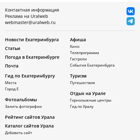
Контактная информация
Реклама на Uralweb
webmaster@uralweb.ru
Новости Екатеринбурга
Афиша
Кино
Статьи
Телепрограмма
Погода в Екатеринбурге
Гастроли
События Екатеринбурга
Почта
Гид по Екатеринбургу
Туризм
Места
Путешествия
Город Е
Отдых на Урале
Фотоальбомы
Горнолыжные центры
Залить фотографии
Гид по Уралу
Рейтинг сайтов Урала
Каталог сайтов Урала
Добавить сайт