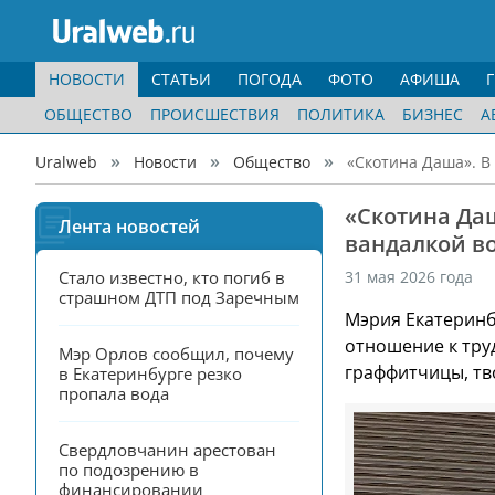
НОВОСТИ
СТАТЬИ
ПОГОДА
ФОТО
АФИША
ОБЩЕСТВО
ПРОИСШЕСТВИЯ
ПОЛИТИКА
БИЗНЕС
А
Uralweb
Новости
Общество
«Скотина Даша». В
«Скотина Даш
Лента новостей
вандалкой во
Стало известно, кто погиб в 
31 мая 2026 года
страшном ДТП под Заречным
Мэрия Екатеринб
отношение к тру
Мэр Орлов сообщил, почему 
граффитчицы, тв
в Екатеринбурге резко 
пропала вода
Свердловчанин арестован 
по подозрению в 
финансировании 