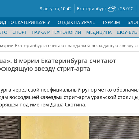
8 августа,
10:42
Екатеринбург
+25.0°C
ГИД ПО ЕКАТЕРИНБУРГУ
ОТДЫХ НА УРАЛЕ
ТУРИЗМ
БЛО
ВТО
СПОРТ
НАУКА И ТЕХНОЛОГИИ
МЕДИЦИНА
ШОУ-БИЗ
 мэрии Екатеринбурга считают вандалкой восходящую звезду с
а». В мэрии Екатеринбурга считают
сходящую звезду стрит-арта
урга через свой неофициальный рупор четко обозначил
дам восходящей «звезды» стрит-арта уральской столицы
орящей под именем Даша Скотина.