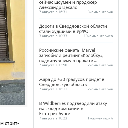
сейчас шоумен и продюсер 
Александр Цекало
7 августа в 16:31
3
комментария
Дороги в Свердловской области 
стали худшими в УрФО
3 августа в 10:33
10
комментариев
Российские фанаты Marvel 
загнобили рейтинг «Колобку», 
подвинувшему в прокате 
«Человека-паука»
7 августа в 13:50
2
комментария
Жара до +30 градусов придет в 
Свердловскую область
7 августа в 16:11
2
комментария
В Wildberries подтвердили атаку 
на склад компании в 
Екатеринбурге
7 августа в 10:23
1
комментарий
м стрит-