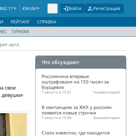
$
82.17
€
94.84
Войти
Регистрация
ГИ
РЕЙТИНГ
СПРАВКА
НЕС
ТУРИЗМ
трит-арта
Что обсуждают
Россиянина впервые 
оштрафовали на 150 тысяч за 
борщевик
а свое
7 августа в 15:21
1
комментарий
, девушки-
В квитанциях за ЖКХ у россиян 
появятся новые строчки
7 августа в 15:44
3
комментария
Стало известно, где находится 