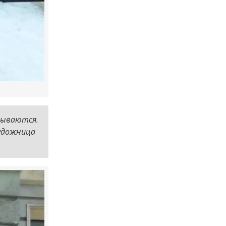
зываются.
художница