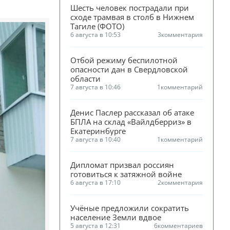
Шесть человек пострадали при 
сходе трамвая в столб в Нижнем 
Тагиле (ФОТО)
6 августа в 10:53
3
комментария
Отбой режиму беспилотной 
опасности дан в Свердловской 
области
7 августа в 10:46
1
комментарий
Денис Паслер рассказал об атаке 
БПЛА на склад «Вайлдберриз» в 
Екатеринбурге
7 августа в 10:40
1
комментарий
Дипломат призвал россиян 
готовиться к затяжной войне
6 августа в 17:10
2
комментария
Учёные предложили сократить 
население Земли вдвое
5 августа в 12:31
6
комментариев