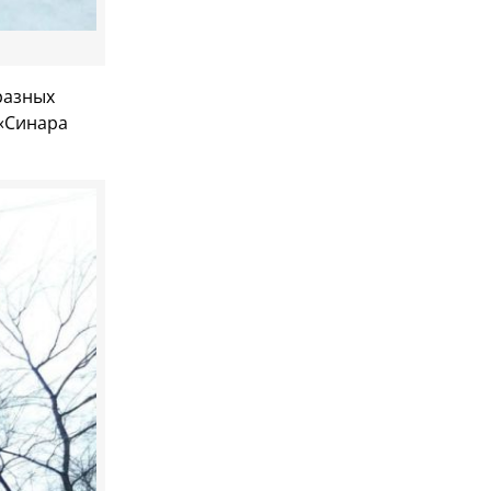
разных
 «Синара