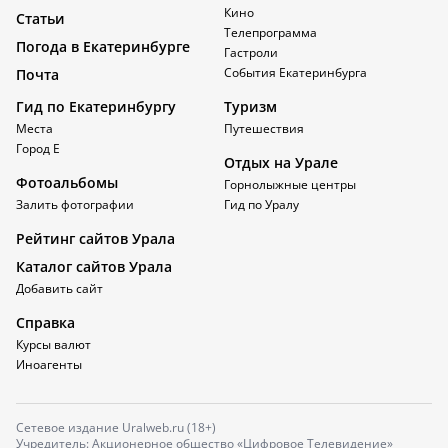
Кино
Статьи
Телепрограмма
Погода в Екатеринбурге
Гастроли
События Екатеринбурга
Почта
Гид по Екатеринбургу
Туризм
Места
Путешествия
Город Е
Отдых на Урале
Фотоальбомы
Горнолыжные центры
Залить фотографии
Гид по Уралу
Рейтинг сайтов Урала
Каталог сайтов Урала
Добавить сайт
Справка
Курсы валют
Иноагенты
Сетевое издание Uralweb.ru (18+)
Учредитель: Акционерное общество «Цифровое Телевидение»