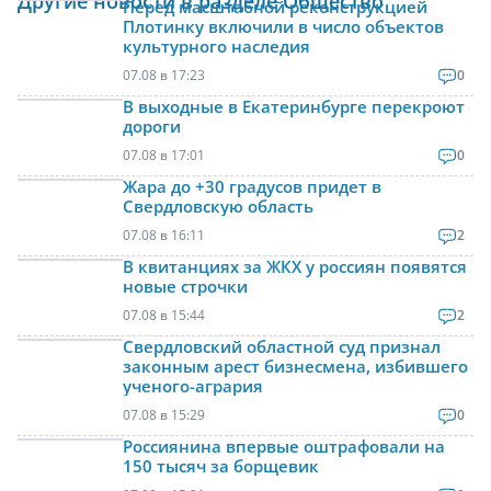
Другие новости в разделе Общество
Перед масштабной реконструкцией
Плотинку включили в число объектов
культурного наследия
07.08 в 17:23
0
В выходные в Екатеринбурге перекроют
дороги
07.08 в 17:01
0
Жара до +30 градусов придет в
Свердловскую область
07.08 в 16:11
2
В квитанциях за ЖКХ у россиян появятся
новые строчки
07.08 в 15:44
2
Свердловский областной суд признал
законным арест бизнесмена, избившего
ученого-агрария
07.08 в 15:29
0
Россиянина впервые оштрафовали на
150 тысяч за борщевик