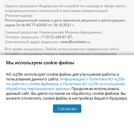
Зарегистрировано Федеральной службой по надзору в сфере связи,
информационных технологий и массовых коммуникаций
(Роскомнадзор)
Регистрационный номер и дата принятия решения о регистрации:
серия
Эл № ФС77-82000
от 18.10.2021 г.
Главный редактор: Новокшонова Марина Аркадьевна,
Телефон редакции:
+7 (912) 244-87-87
,
Электронный адрес редакции:
news@uralweb.ru
Все права защищены. Любое использование содержания сайта
Uralweb.ru возможно только с предварительного письменного
согласия АО «ЦТВ».
Мы используем cookie-файлы
По вопросам размещения рекламы обращайтесь по тел.
+7 (912) 244-
87-87
,
adv@uralweb.ru
АО «ЦТВ» использует cookie-файлы для улучшения работы и
По вопросам размещения информации в разделе «Афиша»
пользования данного сайта.
Информация о Политике АО «ЦТВ»
afisha@uralweb.ru
по работе с cookie-файлами
,
о Политике АО «ЦТВ» в отношении
обработки персональных данных
. Продолжая использовать
Пользовательское соглашение на использование сайта
данный сайт, Вы даете согласие на обработку cookie-файлов. Вы
Политика АО «ЦТВ» в отношении обработки персональных данных
можете отключить cookie-файлы в настройках Вашего браузера.
Согласен
© 2006-
2026
Uralweb.ru
18+