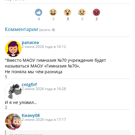
4
3
3
3
2
Комментарии
(всего:
4
)
panacea
2 июня 2026 года в 16:12
"Вместо МАОУ гимназия №70 учреждение будет
называться МАОУ «Гимназия №70»,
Не поняла мы чём разница
5
cntgfirf
2 июня 2026 года в 16:28
И я не уловил…
2
Киану
08
2 июня 2026 года в 17:17