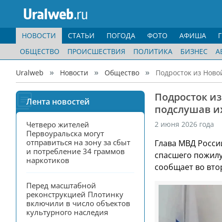
НОВОСТИ
СТАТЬИ
ПОГОДА
ФОТО
АФИША
ОБЩЕСТВО
ПРОИСШЕСТВИЯ
ПОЛИТИКА
БИЗНЕС
А
Uralweb
Новости
Общество
Подросток из Ново
Подросток и
Лента новостей
подслушав и
Четверо жителей 
2 июня 2026 года
Первоуральска могут 
отправиться на зону за сбыт 
Глава МВД Росси
и потребление 34 граммов 
спасшего пожилу
наркотиков
сообщает во вто
Перед масштабной 
реконструкцией Плотинку 
включили в число объектов 
культурного наследия