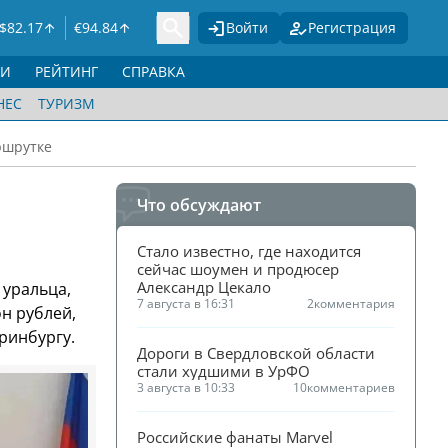
$
82.17
€
94.84
Войти
Регистрация
ГИ
РЕЙТИНГ
СПРАВКА
НЕС
ТУРИЗМ
ршрутке
Что обсуждают
Стало известно, где находится 
сейчас шоумен и продюсер 
Александр Цекало
 уральца,
7 августа в 16:31
2
комментария
н рублей,
ринбургу.
Дороги в Свердловской области 
стали худшими в УрФО
3 августа в 10:33
10
комментариев
Российские фанаты Marvel 