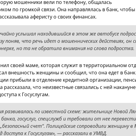
торую мошенники вели по телефону, общалась
ком по громкой связи. Она направлялась в банк, чтоб
рассказывала аферисту о своих финансах.
лучайно услышал находившийся в этом же автобусе подро
зу поняв, что речь идет о мошеннических действиях, он с
онерке, но та не обратила внимания на слова подростка.
онил своей маме, которая служит в территориальном от
сал внешность женщины и сообщил, что она едет в банк.
ции прибыли в отделение кредитной организации, пенс
а рассказала, что неизвестные связались с ней наканун
оступа к Госуслугам.
ия развивалась по известной схеме: жительнице Новой Ля
анка, госуслуг, спецслужб и требовали от нее перевести
 „безопасный счет“. Полицейские сопроводили женщину в 
д доступа к Госуслугам», — рассказали в УМВД.