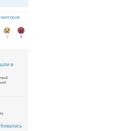
Комогоров
0
0
шли в
твой
вшей
ву
тбивалась