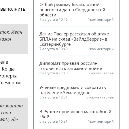
Отбой режиму беспилотной 
ы выполнить
опасности дан в Свердловской 
области
7 августа в 10:46
1
комментарий
сток, Иван
Денис Паслер рассказал об атаке 
казал
БПЛА на склад «Вайлдберриз» в 
Екатеринбурге
7 августа в 10:40
1
комментарий
деле
Дипломат призвал россиян 
готовиться к затяжной войне
 Когда
6 августа в 17:10
2
комментария
ионерка
е вечером
Учёные предложили сократить 
население Земли вдвое
5 августа в 12:31
6
комментариев
ли звонили
В Рунете произошел масштабный 
 свои
сбой
МФЦ, где
6 августа в 16:31
1
комментарий