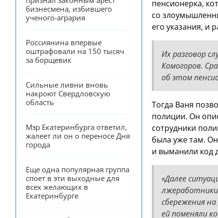
признал законным арест 
пенсионерка, ко
бизнесмена, избившего 
со злоумышленни
ученого-агрария
его указания, и 
Россиянина впервые 
оштрафовали на 150 тысяч 
Их разговор с
за борщевик
Комогоров. Сра
об этом пенси
Сильные ливни вновь 
накроют Свердловскую 
область
Тогда Ваня позв
полиции. Он опи
Мэр Екатеринбурга ответил, 
сотрудники поли
жалеет ли он о переносе Дня 
была уже там. Он
города
и выманили код д
Еще одна популярная группа 
споет в эти выходные для 
«Далее ситуац
всех желающих в 
лжеработники б
Екатеринбурге
сбережения на
ей поменяли ко