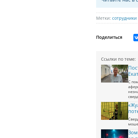
Метки:
сотрудники
Поделиться
Ссылки по теме:
Пос
Ека
С по
афер
незн
свер
«Жу
пот
Свер
моше
Зом