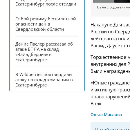
Екатеринбург после отсидки
Ваня с родителями
Отбой режиму беспилотной 
опасности дан в 
Накануне Дня за
Свердловской области
России по Сверд
лейтенанта поли
Денис Паслер рассказал об 
Рашид Даулетов 
атаке БПЛА на склад 
«Вайлдберриз» в 
Торжественное 
Екатеринбурге
внутренних дел Р
были награждены
В Wildberries подтвердили 
атаку на склад компании в 
«Юные граждане,
Екатеринбурге
и активную граж
правонарушений
Волк.
Ольга Маслова
Читайте нас в 