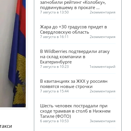
загнобили рейтинг «Колобку», 
подвинувшему в прокате 
«Человека-паука»
7 августа в 13:50
2
комментария
Жара до +30 градусов придет в 
Свердловскую область
7 августа в 16:11
2
комментария
В Wildberries подтвердили атаку 
на склад компании в 
Екатеринбурге
7 августа в 10:23
1
комментарий
В квитанциях за ЖКХ у россиян 
появятся новые строчки
7 августа в 15:44
2
комментария
Шесть человек пострадали при 
сходе трамвая в столб в Нижнем 
Тагиле (ФОТО)
6 августа в 10:53
3
комментария
такси