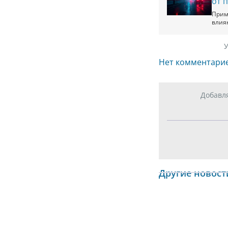
от 
Прим
влия
У
Нет комментари
Добавл
Другие новост