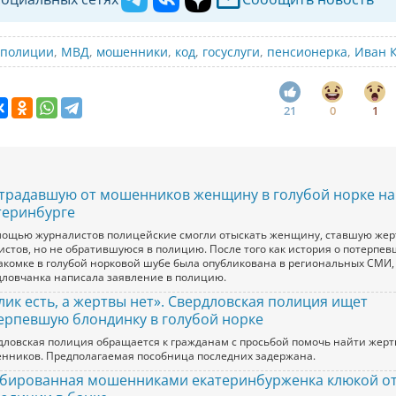
 полиции
,
МВД
,
мошенники
,
код
,
госуслуги
,
пенсионерка
,
Иван 
21
0
1
традавшую от мошенников женщину в голубой норке на
теринбурге
мощью журналистов полицейские смогли отыскать женщину, ставшую жер
истов, но не обратившуюся в полицию. После того как история о потерпе
акомке в голубой норковой шубе была опубликована в региональных СМИ,
дловчанка написала заявление в полицию.
лик есть, а жертвы нет». Свердловская полиция ищет
ерпевшую блондинку в голубой норке
дловская полиция обращается к гражданам с просьбой помочь найти жерт
нников. Предполагаемая пособница последних задержана.
бированная мошенниками екатеринбурженка клюкой о