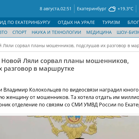
8 августа,
02:51
Екатеринбург
+19.3°C
ГИД ПО ЕКАТЕРИНБУРГУ
ОТДЫХ НА УРАЛЕ
ТУРИЗМ
БЛО
ВТО
СПОРТ
НАУКА И ТЕХНОЛОГИИ
МЕДИЦИНА
ШОУ-БИЗ
й Ляли сорвал планы мошенников, подслушав их разговор в ма
з Новой Ляли сорвал планы мошенников,
х разговор в маршрутке
и Владимир Колокольцев по видеосвязи наградил юного
ю женщину от мошенников. Та хотела отдать им миллио
рник отделение по связям со СМИ УМВД России по Екате