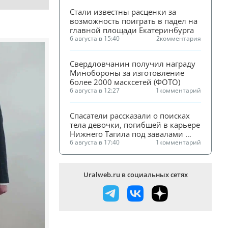
Стали известны расценки за 
возможность поиграть в падел на 
главной площади Екатеринбурга
6 августа в 15:40
2
комментария
Свердловчанин получил награду 
Минобороны за изготовление 
более 2000 масксетей (ФОТО)
6 августа в 12:27
1
комментарий
Спасатели рассказали о поисках 
тела девочки, погибшей в карьере 
Нижнего Тагила под завалами 
песка
6 августа в 17:40
1
комментарий
Uralweb.ru в социальных сетях