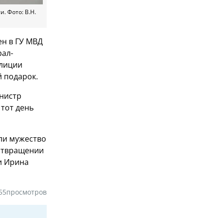
. Фото: В.Н.
н в ГУ МВД
рал-
олиции
 подарок.
нистр
 тот день
ли мужество
дотвращении
и Ирина
55
просмотров