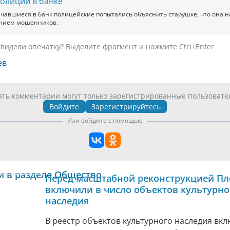
полиции в банке
чавшиеся в банк полицейские попытались объяснить старушке, что она н
нием мошенников.
видели опечатку? Выделите фрагмент и нажмите Ctrl+Enter
ев
ять комментарии могут только зарегистрированные пользовате
Войдите
Зарегистрируйтесь
Или войдите с помощью
и в разделе Общество
Перед масштабной реконструкцией Пл
включили в число объектов культурно
наследия
В реестр объектов культурного наследия вк