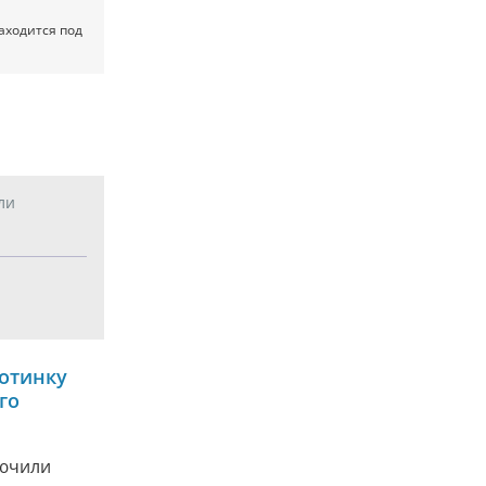
аходится под
ли
отинку
го
лючили