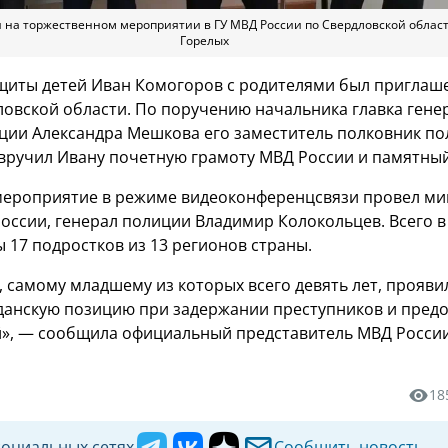
 на торжественном мероприятии в ГУ МВД России по Свердловской области
Горелых
щиты детей Иван Комогоров с родителями был приглаше
ловской области. По поручению начальника главка гене
ции Александра Мешкова его заместитель полковник п
вручил Ивану почетную грамоту МВД России и памятный
мероприятие в режиме видеоконференцсвязи провел ми
оссии, генерал полиции Владимир Колокольцев. Всего в
 17 подростков из 13 регионов страны.
 самому младшему из которых всего девять лет, прояви
данскую позицию при задержании преступников и пре
», — сообщила официальный представитель МВД Росси
18
социальных сетях
Сообщить новость