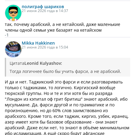
полиграф
шариков
21 июня 2026 года в 14:37
так, почему арабский, а не кетайский, даже маленькие
члены одной семьи уже базарят на кетайском
-1
Mikka Hakkinen
21 июня 2026 года в 15:04
Цитата
Leonid Kulyashov:
Тогда логичнее было бы учить фарси, а не арабский.
И да и нет. Таджикский это фарси и если разговаривать
только с таджиками, то логично. Киргизский вообще
тюркской группы. Но и те и эти хотя бы из разряда
"Лондон из кэпитал оф грит бритиш" знают арабский, ибо
мусульмане. Да, фарси другой и по грамматике и по
произношению, но до 60% слов заимствовано из
арабского. Кроме того, если таджик, киргиз, узбек, иранец,
азер имеет хотя бы базовое образование - они знают
арабский. Даже если нет, то знают в объёме минимальном
ибо исламизация. А ещё скоро будут афганские