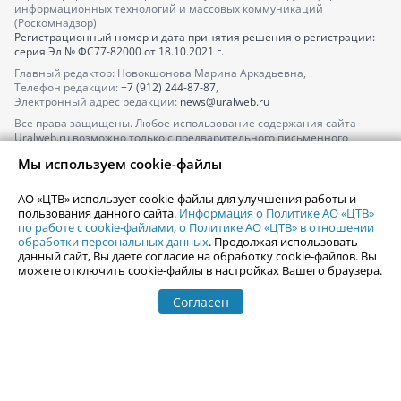
информационных технологий и массовых коммуникаций
(Роскомнадзор)
Регистрационный номер и дата принятия решения о регистрации:
серия
Эл № ФС77-82000
от 18.10.2021 г.
Главный редактор: Новокшонова Марина Аркадьевна,
Телефон редакции:
+7 (912) 244-87-87
,
Электронный адрес редакции:
news@uralweb.ru
Все права защищены. Любое использование содержания сайта
Uralweb.ru возможно только с предварительного письменного
согласия АО «ЦТВ».
Мы используем cookie-файлы
По вопросам размещения рекламы обращайтесь по тел.
+7 (912) 244-
87-87
,
adv@uralweb.ru
АО «ЦТВ» использует cookie-файлы для улучшения работы и
По вопросам размещения информации в разделе «Афиша»
пользования данного сайта.
Информация о Политике АО «ЦТВ»
afisha@uralweb.ru
по работе с cookie-файлами
,
о Политике АО «ЦТВ» в отношении
обработки персональных данных
. Продолжая использовать
Пользовательское соглашение на использование сайта
данный сайт, Вы даете согласие на обработку cookie-файлов. Вы
Политика АО «ЦТВ» в отношении обработки персональных данных
можете отключить cookie-файлы в настройках Вашего браузера.
Согласен
© 2006-
2026
Uralweb.ru
18+