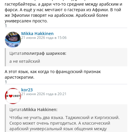
гастербайтеры, а дари что-то средние между арабским и
фарси. А ещё у нас мечтают о гастерах из Африки. В той
же Эфиопии говорят на арабском. Арабский более
универсален просто.
1
Mikka Hakkinen
21 июня 2026 года в 15:06
Цитата
полиграф шариков:
а не кетайский
А этот язык, как когда то французский признак
аристократии.
1
kor23
21 июня 2026 года в 20:21
Цитата
Mikka Hakkinen:
Чтобы не учить два языка. Таджикский и Киргизский.
Скоро может очень пригодиться. А классический
арабский универсальный язык общения между