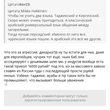
Цитата
kor23:
Цитата Mikka Hakkinen:
Чтобы не учить два языка. Таджикский и Киргизский.
Скоро может очень пригодиться. А классический
арабский универсальный язык общения между
загорелыми.
Тогда лучше персидский. Именно от него все
чурекские языки пошли. А арабский это всё же другое.
Что это за агрессия, дикарка?))) ну ты кстати для них, даже
для европейцев, чучрек тот ещё, чьих баб они
ассоциируют с дешевыми шлю ми, у индусов вообще есть
такой прикол "6000 рупий" под это, из-за массового завоза
славян из России туда с последующей прости уцией
онных. Узбеки, таджики, арабы и пр таких хотя бы не
промышляют, что вызывает больше уважения
-2
Добавлять комментарии могут только
зарегистрированные пользователи