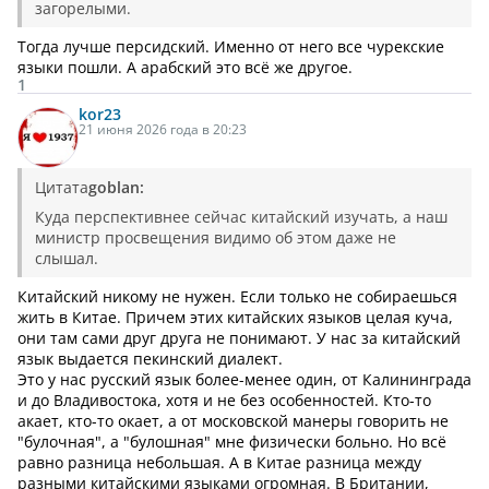
загорелыми.
Тогда лучше персидский. Именно от него все чурекские
языки пошли. А арабский это всё же другое.
1
kor23
21 июня 2026 года в 20:23
Цитата
goblan:
Куда перспективнее сейчас китайский изучать, а наш
министр просвещения видимо об этом даже не
слышал.
Китайский никому не нужен. Если только не собираешься
жить в Китае. Причем этих китайских языков целая куча,
они там сами друг друга не понимают. У нас за китайский
язык выдается пекинский диалект.
Это у нас русский язык более-менее один, от Калининграда
и до Владивостока, хотя и не без особенностей. Кто-то
акает, кто-то окает, а от московской манеры говорить не
"булочная", а "булошная" мне физически больно. Но всё
равно разница небольшая. А в Китае разница между
разными китайскими языками огромная. В Британии,