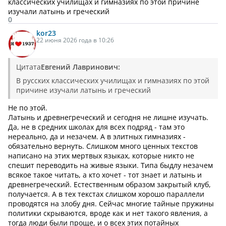
классических училищах и гимназиях по этой причине
изучали латынь и греческий
0
kor23
22 июня 2026 года в 10:26
Цитата
Евгений Лавринович:
В русских классических училищах и гимназиях по этой
причине изучали латынь и греческий
Не по этой.
Латынь и древнегреческий и сегодня не лишне изучать.
Да, не в средних школах для всех подряд - там это
нереально, да и незачем. А в элитных гимназиях -
обязательно вернуть. Слишком много ценных текстов
написано на этих мертвых языках, которые никто не
спешит переводить на живые языки. Типа быдлу незачем
всякое такое читать, а кто хочет - тот знает и латынь и
древнегреческий. Естественным образом закрытый клуб,
получается. А в тех текстах слишком хорошо параллели
проводятся на злобу дня. Сейчас многие тайные пружины
политики скрываются, вроде как и нет такого явления, а
тогда люди были проще, и о всех этих потайных