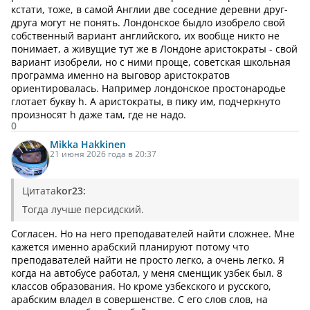
кстати, тоже, в самой Англии две соседние деревни друг-
друга могут не понять. Лондонское быдло изобрело свой
собственный вариант английского, их вообще никто не
понимает, а живущие тут же в Лондоне аристократы - свой
вариант изобрели, но с ними проще, советская школьная
программа именно на выговор аристократов
ориентировалась. Например лондонское простонародье
глотает букву h. А аристократы, в пику им, подчеркнуто
произносят h даже там, где не надо.
0
Mikka Hakkinen
21 июня 2026 года в 20:37
Цитата
kor23:
Тогда лучше персидский.
Согласен. Но на него преподавателей найти сложнее. Мне
кажется именно арабский планируют потому что
преподавателей найти не просто легко, а очень легко. Я
когда на автобусе работал, у меня сменщик узбек был. 8
классов образования. Но кроме узбекского и русского,
арабским владел в совершенстве. С его слов слов, на