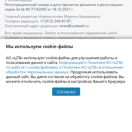
Регистрационный номер и дата принятия решения о регистрации:
серия
Эл № ФС77-82000
от 18.10.2021 г.
Главный редактор: Новокшонова Марина Аркадьевна,
Телефон редакции:
+7 (912) 244-87-87
,
Электронный адрес редакции:
news@uralweb.ru
Все права защищены. Любое использование содержания сайта
Uralweb.ru возможно только с предварительного письменного
согласия АО «ЦТВ».
Мы используем cookie-файлы
По вопросам размещения рекламы обращайтесь по тел.
+7 (912) 244-
87-87
,
adv@uralweb.ru
АО «ЦТВ» использует cookie-файлы для улучшения работы и
По вопросам размещения информации в разделе «Афиша»
пользования данного сайта.
Информация о Политике АО «ЦТВ»
afisha@uralweb.ru
по работе с cookie-файлами
,
о Политике АО «ЦТВ» в отношении
обработки персональных данных
. Продолжая использовать
Пользовательское соглашение на использование сайта
данный сайт, Вы даете согласие на обработку cookie-файлов. Вы
Политика АО «ЦТВ» в отношении обработки персональных данных
можете отключить cookie-файлы в настройках Вашего браузера.
Согласен
© 2006-
2026
Uralweb.ru
18+