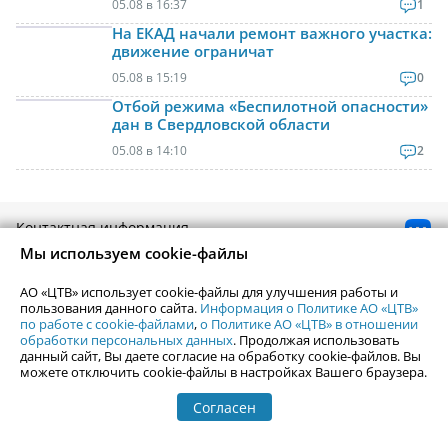
05.08 в 16:37
1
На ЕКАД начали ремонт важного участка:
движение ограничат
05.08 в 15:19
0
Отбой режима «Беспилотной опасности»
дан в Свердловской области
05.08 в 14:10
2
Контактная информация
Реклама на Uralweb
Мы используем cookie-файлы
webmaster@uralweb.ru
АО «ЦТВ» использует cookie-файлы для улучшения работы и
пользования данного сайта.
Информация о Политике АО «ЦТВ»
Новости Екатеринбурга
Афиша
по работе с cookie-файлами
,
о Политике АО «ЦТВ» в отношении
обработки персональных данных
. Продолжая использовать
Кино
Статьи
данный сайт, Вы даете согласие на обработку cookie-файлов. Вы
Телепрограмма
можете отключить cookie-файлы в настройках Вашего браузера.
Погода в Екатеринбурге
Гастроли
События Екатеринбурга
Почта
Согласен
Гид по Екатеринбургу
Туризм