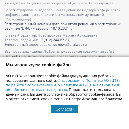
Учредитель: Акционерное общество «Цифровое Телевидение»
Зарегистрировано Федеральной службой по надзору в сфере связи,
информационных технологий и массовых коммуникаций
(Роскомнадзор)
Регистрационный номер и дата принятия решения о регистрации:
серия
Эл № ФС77-82000
от 18.10.2021 г.
Главный редактор: Новокшонова Марина Аркадьевна,
Телефон редакции:
+7 (912) 244-87-87
,
Электронный адрес редакции:
news@uralweb.ru
Все права защищены. Любое использование содержания сайта
Uralweb.ru возможно только с предварительного письменного
согласия АО «ЦТВ».
Мы используем cookie-файлы
По вопросам размещения рекламы обращайтесь по тел.
+7 (912) 244-
87-87
,
adv@uralweb.ru
АО «ЦТВ» использует cookie-файлы для улучшения работы и
По вопросам размещения информации в разделе «Афиша»
пользования данного сайта.
Информация о Политике АО «ЦТВ»
afisha@uralweb.ru
по работе с cookie-файлами
,
о Политике АО «ЦТВ» в отношении
обработки персональных данных
. Продолжая использовать
Пользовательское соглашение на использование сайта
данный сайт, Вы даете согласие на обработку cookie-файлов. Вы
Политика АО «ЦТВ» в отношении обработки персональных данных
можете отключить cookie-файлы в настройках Вашего браузера.
Согласен
© 2006-
2026
Uralweb.ru
18+