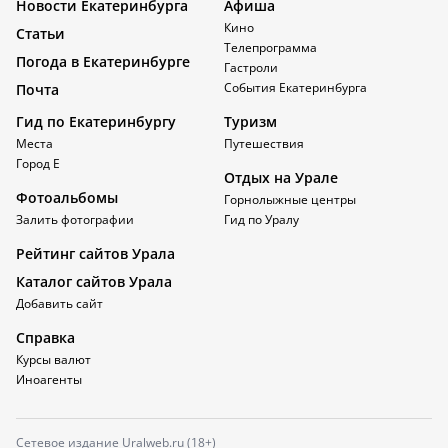
Новости Екатеринбурга
Афиша
Кино
Статьи
Телепрограмма
Погода в Екатеринбурге
Гастроли
События Екатеринбурга
Почта
Гид по Екатеринбургу
Туризм
Места
Путешествия
Город Е
Отдых на Урале
Фотоальбомы
Горнолыжные центры
Залить фотографии
Гид по Уралу
Рейтинг сайтов Урала
Каталог сайтов Урала
Добавить сайт
Справка
Курсы валют
Иноагенты
Сетевое издание Uralweb.ru (18+)