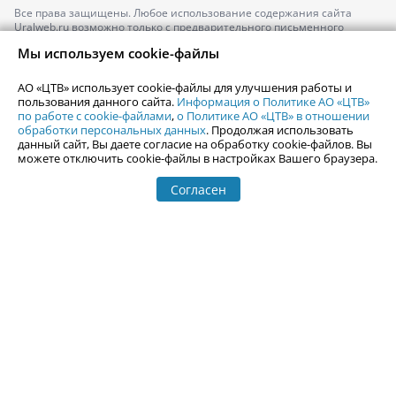
Все права защищены. Любое использование содержания сайта
Uralweb.ru возможно только с предварительного письменного
согласия АО «ЦТВ».
Мы используем cookie-файлы
По вопросам размещения рекламы обращайтесь по тел.
+7 (912) 244-
87-87
,
adv@uralweb.ru
АО «ЦТВ» использует cookie-файлы для улучшения работы и
По вопросам размещения информации в разделе «Афиша»
пользования данного сайта.
Информация о Политике АО «ЦТВ»
afisha@uralweb.ru
по работе с cookie-файлами
,
о Политике АО «ЦТВ» в отношении
обработки персональных данных
. Продолжая использовать
Пользовательское соглашение на использование сайта
данный сайт, Вы даете согласие на обработку cookie-файлов. Вы
Политика АО «ЦТВ» в отношении обработки персональных данных
можете отключить cookie-файлы в настройках Вашего браузера.
Согласен
© 2006-
2026
Uralweb.ru
18+