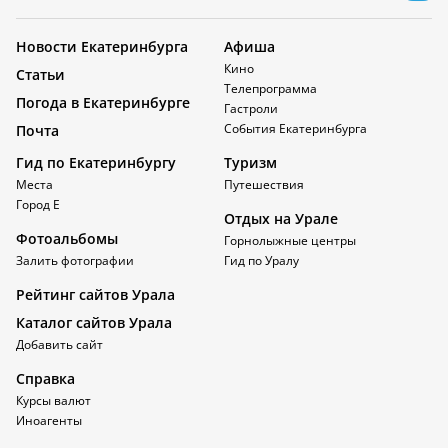
Новости Екатеринбурга
Афиша
Кино
Статьи
Телепрограмма
Погода в Екатеринбурге
Гастроли
События Екатеринбурга
Почта
Гид по Екатеринбургу
Туризм
Места
Путешествия
Город Е
Отдых на Урале
Фотоальбомы
Горнолыжные центры
Залить фотографии
Гид по Уралу
Рейтинг сайтов Урала
Каталог сайтов Урала
Добавить сайт
Справка
Курсы валют
Иноагенты