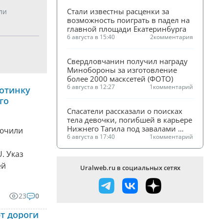
Стали известны расценки за 
ли
возможность поиграть в падел на 
главной площади Екатеринбурга
6 августа в 15:40
2
комментария
Свердловчанин получил награду 
Минобороны за изготовление 
более 2000 масксетей (ФОТО)
6 августа в 12:27
1
комментарий
отинку
го
Спасатели рассказали о поисках 
тела девочки, погибшей в карьере 
Нижнего Тагила под завалами 
лючили
песка
6 августа в 17:40
1
комментарий
. Указ
ей
Uralweb.ru в социальных сетях
23
0
т дороги