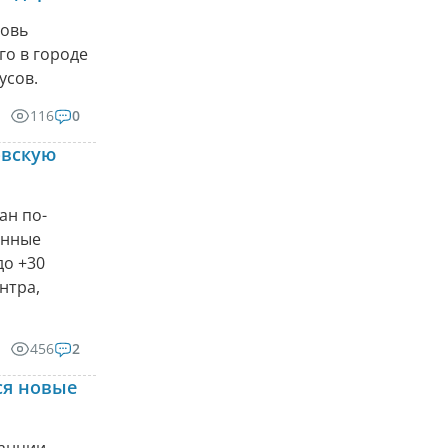
новь
го в городе
усов.
116
0
овскую
ан по-
анные
до +30
нтра,
456
2
ся новые
танции