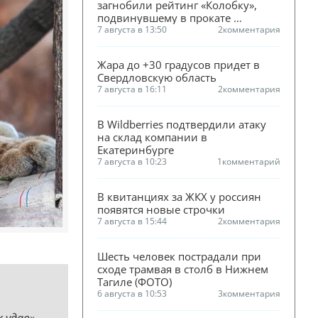
загнобили рейтинг «Колобку», 
подвинувшему в прокате 
«Человека-паука»
7 августа в 13:50
2
комментария
Жара до +30 градусов придет в 
Свердловскую область
7 августа в 16:11
2
комментария
В Wildberries подтвердили атаку 
на склад компании в 
Екатеринбурге
7 августа в 10:23
1
комментарий
В квитанциях за ЖКХ у россиян 
появятся новые строчки
7 августа в 15:44
2
комментария
Шесть человек пострадали при 
сходе трамвая в столб в Нижнем 
Тагиле (ФОТО)
6 августа в 10:53
3
комментария
 удав», —