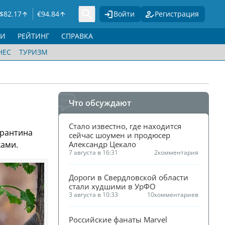
$
82.17
€
94.84
Войти
Регистрация
ГИ
РЕЙТИНГ
СПРАВКА
НЕС
ТУРИЗМ
Что обсуждают
Стало известно, где находится 
арантина
сейчас шоумен и продюсер 
ками.
Александр Цекало
7 августа в 16:31
2
комментария
Дороги в Свердловской области 
стали худшими в УрФО
3 августа в 10:33
10
комментариев
Российские фанаты Marvel 