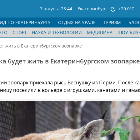
7 августа,
23:44
Екатеринбург
+20.0°C
ГИД ПО ЕКАТЕРИНБУРГУ
ОТДЫХ НА УРАЛЕ
ТУРИЗМ
БЛО
ВТО
СПОРТ
НАУКА И ТЕХНОЛОГИИ
МЕДИЦИНА
ШОУ-БИЗ
ет жить в Екатеринбургском зоопарке
а будет жить в Екатеринбургском зоопарке
кий зоопарк приехала рысь Веснушку из Перми. После к
ницу поселили в вольере с игрушками, канатами и гама