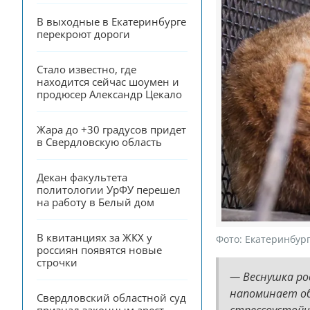
В выходные в Екатеринбурге 
перекроют дороги
Стало известно, где 
находится сейчас шоумен и 
продюсер Александр Цекало
Жара до +30 градусов придет 
в Свердловскую область
Декан факультета 
политологии УрФУ перешел 
на работу в Белый дом
В квитанциях за ЖКХ у 
Фото:
Екатеринбург
россиян появятся новые 
строчки
— Веснушка род
напоминает об
Свердловский областной суд 
стрессоустойчи