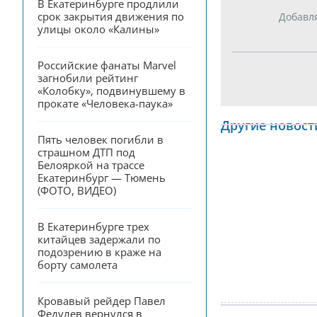
В Екатеринбурге продлили 
срок закрытия движения по 
Добавл
улицы около «Калины»
Российские фанаты Marvel 
загнобили рейтинг 
«Колобку», подвинувшему в 
прокате «Человека-паука»
Другие новост
Пять человек погибли в 
страшном ДТП под 
Белояркой на трассе 
Екатеринбург — Тюмень 
(ФОТО, ВИДЕО)
В Екатеринбурге трех 
китайцев задержали по 
подозрению в краже на 
борту самолета
Кровавый рейдер Павел 
Федулев вернулся в 