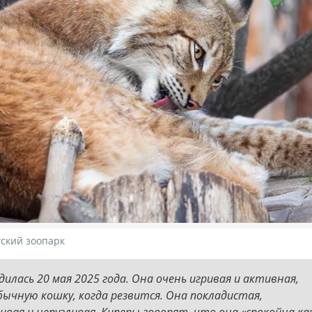
ский зоопарк
илась 20 мая 2025 года. Она очень игривая и активная,
ычную кошку, когда резвится. Она покладистая,
вая и непугливая. Киперы говорят, что она «спокойна как