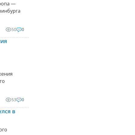
ропа —
ринбурга
50
0
тия
жения
го
53
0
лся в
ого