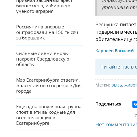
признал законным арест 
бизнесмена, избившего 
уточнили в пре
ученого-агрария
Веснушка питает
Россиянина впервые 
подарили в честь
оштрафовали на 150 тысяч 
за борщевик
обитательницу г
Карпеев Василий
Сильные ливни вновь 
накроют Свердловскую 
область
Читайте нас в 
Мэр Екатеринбурга ответил, 
Метки:
рысь
,
живо
жалеет ли он о переносе Дня 
города
Поделиться
Еще одна популярная группа 
споет в эти выходные для 
У
всех желающих в 
Екатеринбурге
Нет комментари