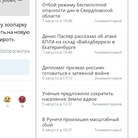
Отбой режиму беспилотной 
опасности дан в Свердловской 
области
7 августа в 10:46
1
комментарий
у зоопарку
еть на новую
Денис Паслер рассказал об атаке 
ирот».
БПЛА на склад «Вайлдберриз» в 
Екатеринбурге
182
просмотра
7 августа в 10:40
1
комментарий
Дипломат призвал россиян 
готовиться к затяжной войне
6 августа в 17:10
2
комментария
Учёные предложили сократить 
население Земли вдвое
5 августа в 12:31
6
комментариев
0
0
В Рунете произошел масштабный 
сбой
6 августа в 16:31
1
комментарий