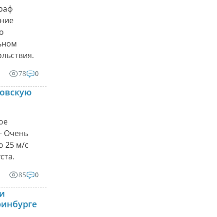
раф
ание
о
ьном
ольствия.
78
0
ловскую
ое
- Очень
о 25 м/с
ста.
85
0
ти
ринбурге