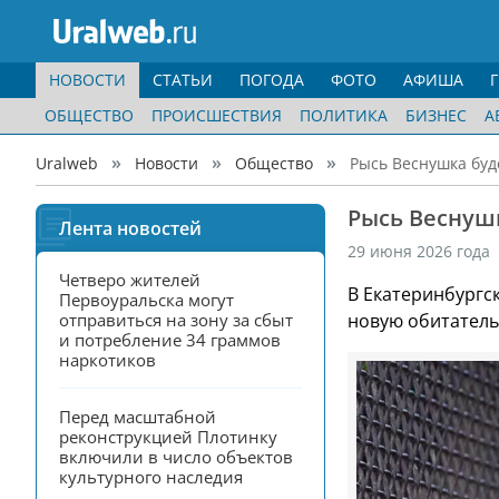
НОВОСТИ
СТАТЬИ
ПОГОДА
ФОТО
АФИША
ОБЩЕСТВО
ПРОИСШЕСТВИЯ
ПОЛИТИКА
БИЗНЕС
А
Uralweb
Новости
Общество
Рысь Веснушка буд
Рысь Веснушк
Лента новостей
29 июня 2026 года
Четверо жителей 
В Екатеринбургс
Первоуральска могут 
отправиться на зону за сбыт 
новую обитатель
и потребление 34 граммов 
наркотиков
Перед масштабной 
реконструкцией Плотинку 
включили в число объектов 
культурного наследия