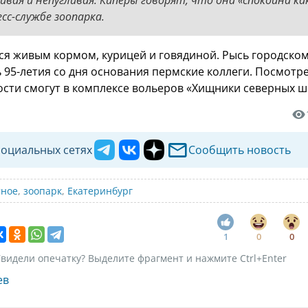
сс-службе зоопарка.
ся живым кормом, курицей и говядиной. Рысь городском
 95-летия со дня основания пермские коллеги. Посмотр
ости смогут в комплексе вольеров «Хищники северных ш
социальных сетях
Сообщить новость
тное
,
зоопарк
,
Екатеринбург
1
0
0
видели опечатку? Выделите фрагмент и нажмите Ctrl+Enter
ев