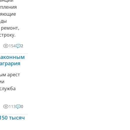
упления
вляющие
оды
 ремонт,
строку.
154
2
 законным
агрария
ым арест
ии
-служба
113
0
150 тысяч