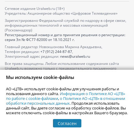
Сетевое издание Uralweb.ru (18+)
Учредитель: Акционерное общество «Цифровое Телевидение»
Зарегистрировано Федеральной службой по надзору в сфере связи,
информационных технологий и массовых коммуникаций
(Роскомнадзор)
Регистрационный номер и дата принятия решения о регистрации:
серия
Эл № ФС77-82000
от 18.10.2021 г.
Главный редактор: Новокшонова Марина Аркадьевна,
Телефон редакции:
+7 (912) 244-87-87
,
Электронный адрес редакции:
news@uralweb.ru
Все права защищены. Любое использование содержания сайта
Uralweb.ru возможно только с предварительного письменного
согласия АО «ЦТВ».
Мы используем cookie-файлы
По вопросам размещения рекламы обращайтесь по тел.
+7 (912) 244-
87-87
,
adv@uralweb.ru
АО «ЦТВ» использует cookie-файлы для улучшения работы и
По вопросам размещения информации в разделе «Афиша»
пользования данного сайта.
Информация о Политике АО «ЦТВ»
afisha@uralweb.ru
по работе с cookie-файлами
,
о Политике АО «ЦТВ» в отношении
обработки персональных данных
. Продолжая использовать
Пользовательское соглашение на использование сайта
данный сайт, Вы даете согласие на обработку cookie-файлов. Вы
Политика АО «ЦТВ» в отношении обработки персональных данных
можете отключить cookie-файлы в настройках Вашего браузера.
Согласен
© 2006-
2026
Uralweb.ru
18+