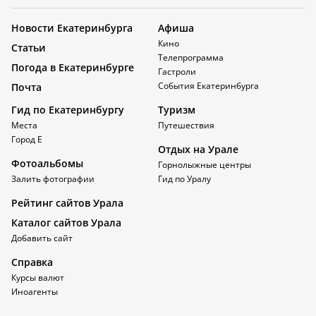
Новости Екатеринбурга
Афиша
Кино
Статьи
Телепрограмма
Погода в Екатеринбурге
Гастроли
События Екатеринбурга
Почта
Гид по Екатеринбургу
Туризм
Места
Путешествия
Город Е
Отдых на Урале
Фотоальбомы
Горнолыжные центры
Залить фотографии
Гид по Уралу
Рейтинг сайтов Урала
Каталог сайтов Урала
Добавить сайт
Справка
Курсы валют
Иноагенты