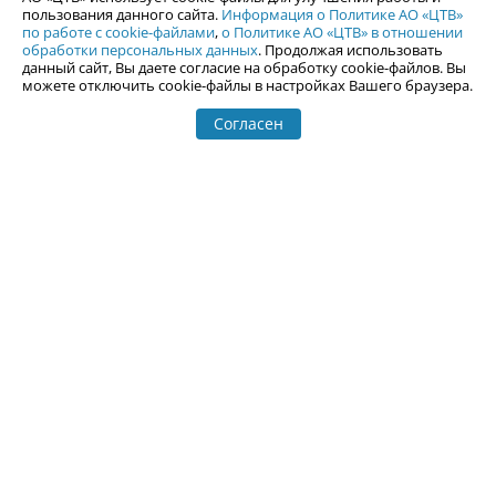
пользования данного сайта.
Информация о Политике АО «ЦТВ»
Новости Екатеринбурга
Афиша
по работе с cookie-файлами
,
о Политике АО «ЦТВ» в отношении
обработки персональных данных
. Продолжая использовать
Кино
Статьи
данный сайт, Вы даете согласие на обработку cookie-файлов. Вы
Телепрограмма
можете отключить cookie-файлы в настройках Вашего браузера.
Погода в Екатеринбурге
Гастроли
События Екатеринбурга
Почта
Согласен
Гид по Екатеринбургу
Туризм
Места
Путешествия
Город Е
Отдых на Урале
Фотоальбомы
Горнолыжные центры
Залить фотографии
Гид по Уралу
Рейтинг сайтов Урала
Каталог сайтов Урала
Добавить сайт
Справка
Курсы валют
Иноагенты