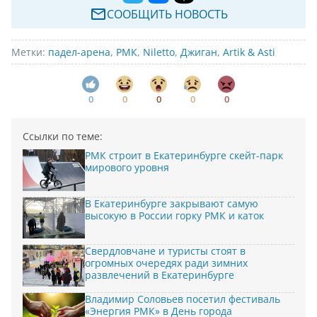
СООБЩИТЬ НОВОСТЬ
Метки:
падел-арена
,
РМК
,
Niletto
,
Джиган
,
Artik & Asti
0
0
0
0
0
Ссылки по теме:
РМК строит в Екатеринбурге скейт-парк
мирового уровня
В Екатеринбурге закрывают самую
высокую в России горку РМК и каток
Свердловчане и туристы стоят в
огромных очередях ради зимних
развлечений в Екатеринбурге
Владимир Соловьев посетил фестиваль
«Энергия РМК» в День города