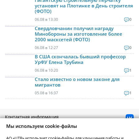
установят на Плотинке в День строителя
(ФОТО)
06.08 в 13:30
0
Свердловчанин получил награду
Минобороны за изготовление более
2000 масксетей (ФОТО)
06.08 в 12:27
0
В США скончалась бывший профессор
УрФУ Елена Трубина
06.08 в 10:20
1
Стало известно о новом законе для
мигрантов
05.08 в 16:37
1
Контактная информация
Реклама на Uralweb
Мы используем cookie-файлы
webmaster@uralweb.ru
АО «ЦТВ» использует cookie-файлы для улучшения работы и