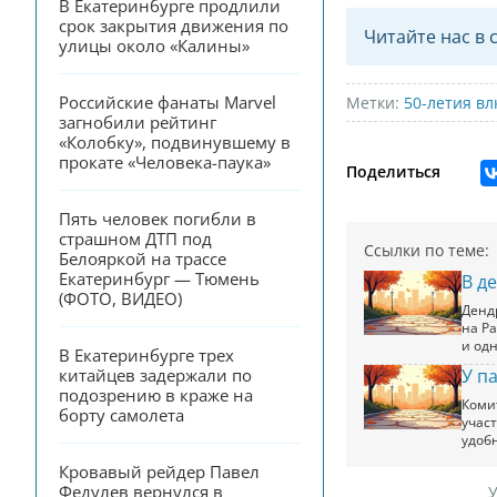
В Екатеринбурге продлили 
срок закрытия движения по 
Читайте нас в 
улицы около «Калины»
Российские фанаты Marvel 
Метки:
50-летия вл
загнобили рейтинг 
«Колобку», подвинувшему в 
прокате «Человека-паука»
Поделиться
Пять человек погибли в 
страшном ДТП под 
Ссылки по теме:
Белояркой на трассе 
Екатеринбург — Тюмень 
В д
(ФОТО, ВИДЕО)
Денд
на Р
и одн
В Екатеринбурге трех 
У п
китайцев задержали по 
подозрению в краже на 
Коми
борту самолета
учас
удоб
Кровавый рейдер Павел 
Федулев вернулся в 
У