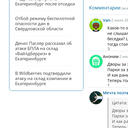
Екатеринбург после отсидки
Комментарии
(вс
Отбой режиму беспилотной 
Van
2 июля 20
опасности дан в 
Какое-то 
Свердловской области
не слышал
беседки? 
Денис Паслер рассказал об 
тогда сто
атаке БПЛА на склад 
3
«Вайлдберриз» в 
Аноним
2 ию
Екатеринбурге
Дворы за
Парки за 
В Wildberries подтвердили 
И как ран
атаку на склад компании в 
Теперь то
Екатеринбурге
1
Мечта
поэт
Цитата
:
Дворы 
Парки з
И как р
Теперь 