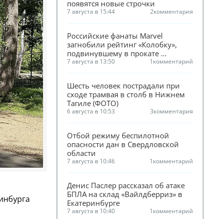
появятся новые строчки
7 августа в 15:44
2
комментария
Российские фанаты Marvel 
загнобили рейтинг «Колобку», 
подвинувшему в прокате 
«Человека-паука»
7 августа в 13:50
1
комментарий
Шесть человек пострадали при 
сходе трамвая в столб в Нижнем 
Тагиле (ФОТО)
6 августа в 10:53
3
комментария
Отбой режиму беспилотной 
опасности дан в Свердловской 
области
7 августа в 10:46
1
комментарий
Денис Паслер рассказал об атаке 
БПЛА на склад «Вайлдберриз» в 
ринбурга
Екатеринбурге
7 августа в 10:40
1
комментарий