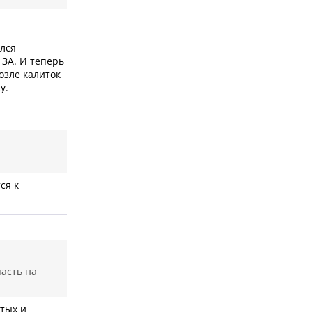
ался
 ЗА. И теперь
озле калиток
у.
ся к
пасть на
ытых и