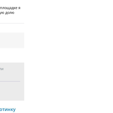
 площадке я
ную долю
ли
отинку