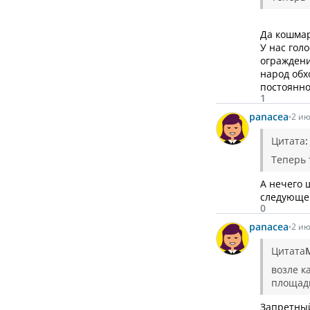
Да кошмар
У нас гол
ограждени
народ обх
постоянно
1
panacea
2 ию
Цитата
:
Теперь 
А нечего 
следующе
0
panacea
2 ию
Цитата
возле к
площад
Запретный