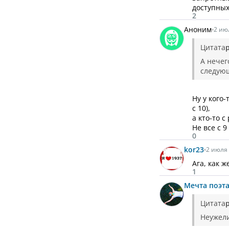
доступных
2
Аноним
2 ию
Цитата
А нечег
следую
Ну у кого
с 10),
а кто-то 
Не все с 9
0
kor23
2 июля 
Ага, как 
1
Мечта
поэт
Цитата
Неужели