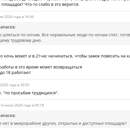
 площадок? Что-то слабо в это верится.
ля 2026 года в 16:36
panacea:
о шляться по ночам. Все нормальные люди по ночам спят, готов
щему трудовому дню.
-то ночь может и в 21час начинаться, чтобы замок повесить на к
с работы в это время может возвращаться
 до 18 работают
2026 года в 20:55
же, "по просьбам трудящихся".
а
3 июля 2026 года в 09:18
panacea:
 нет в микрорайоне других, открытых и доступных площадок?