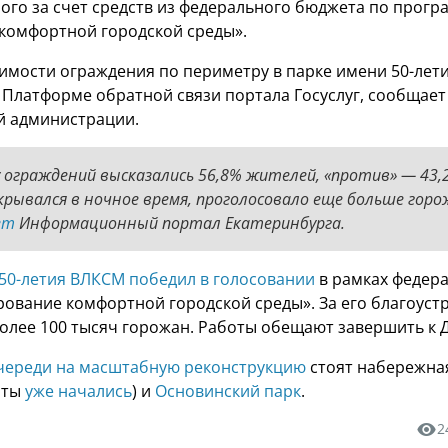
ого за счет средств из федерального бюджета по прогр
комфортной городской среды».
имости ограждения по периметру в парке имени 50-лет
 Платформе обратной связи портала Госуслуг, сообщает
й администрации.
 ограждений высказались 56,8% жителей, «против» — 43,2
крывался в ночное время, проголосовало еще больше гор
ет
Информационный портал Екатеринбурга.
 50-летия ВЛКСМ победил в голосовании
в рамках федер
ование комфортной городской среды». За его благоуст
олее 100 тысяч горожан. Работы обещают завершить к 
череди на масштабную реконструкцию
стоят набережная
оты
уже начались
) и
Основинский парк
.
2