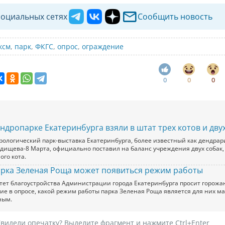
социальных сетях
Сообщить новость
ксм
,
парк
,
ФКГС
,
опрос
,
ограждение
0
0
0
ендропарке Екатеринбурга взяли в штат трех котов и дву
рологический парк-выставка Екатеринбурга, более известный как дендрар
адищева-8 Марта, официально поставил на баланс учреждения двух собак,
ого кота.
арка Зеленая Роща может появиться режим работы
тет благоустройства Администрации города Екатеринбурга просит горожа
тие в опросе, какой режим работы парка Зеленая Роща является для них 
ным.
видели опечатку? Выделите фрагмент и нажмите Ctrl+Enter