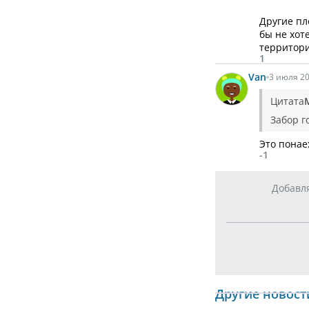
Другие пл
бы не хот
территори
1
Van
3 июля 20
Цитата
Забор г
Это понае
-1
Добавл
Другие новост