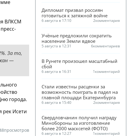
амме
Дипломат призвал россиян 
готовиться к затяжной войне
6 августа в 17:10
2
комментария
ия ВЛКСМ
 пресс-
Учёные предложили сократить 
население Земли вдвое
5 августа в 12:31
6
комментариев
%. За то,
ожан —
В Рунете произошел масштабный 
сбой
6 августа в 16:31
1
комментарий
ального
Стали известны расценки за 
ройство
возможность поиграть в падел на 
главной площади Екатеринбурга
Дню города.
6 августа в 15:40
2
комментария
 рек Исети
Свердловчанин получил награду 
Минобороны за изготовление 
более 2000 масксетей (ФОТО)
48
просмотров
6 августа в 12:27
1
комментарий