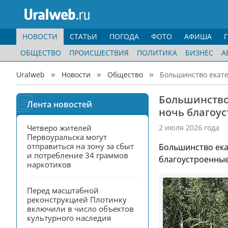
НОВОСТИ
СТАТЬИ
ПОГОДА
ФОТО
АФИША
ОБЩЕСТВО
ПРОИСШЕСТВИЯ
ПОЛИТИКА
БИЗНЕС
А
Uralweb
Новости
Общество
Большинство екате
Большинство
Лента новостей
ночь благоу
Четверо жителей 
2 июля 2026 года
Первоуральска могут 
отправиться на зону за сбыт 
Большинство ека
и потребление 34 граммов 
благоустроенные
наркотиков
Перед масштабной 
реконструкцией Плотинку 
включили в число объектов 
культурного наследия