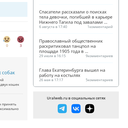
Спасатели рассказали о поисках 
тела девочки, погибшей в карьере 
Нижнего Тагила под завалами 
песка
6 августа в 17:40
1
комментарий
Православный общественник 
0
3
раскритиковал танцпол на 
площади 1905 года в 
Екатеринбурге
29 июля в 16:15
9
комментариев
Глава Екатеринбурга вышел на 
х собак
работу на костылях
ий
26 мая в 17:17
5
комментариев
 двух кошек
Uralweb.ru в социальных сетях
н принять
максимально