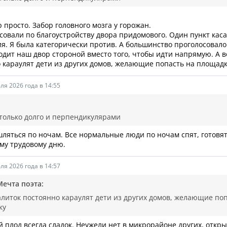
 просто. Забор головного мозга у горожан.
осовали по благоустройству двора придомового. Один пункт кас
я. Я была категорически против. А большинство проголосовало
одит наш двор стороной вместо того, чтобы идти напрямую. А в
 караулят дети из других домов, желающие попасть на площадк
ля 2026 года в 14:55
только долго и перпендикулярами
шляться по ночам. Все нормальные люди по ночам спят, готовят
му трудовому дню.
ля 2026 года в 14:57
Мечта поэта:
алиток постоянно караулят дети из других домов, желающие по
ку
 плод всегда сладок. Неужели нет в микрорайоне других, откр