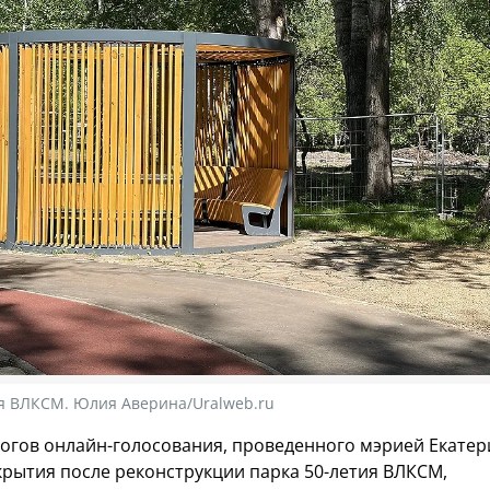
ия ВЛКСМ. Юлия Аверина/Uralweb.ru
итогов онлайн-голосования, проведенного мэрией Екате
крытия после реконструкции парка 50-летия ВЛКСМ,