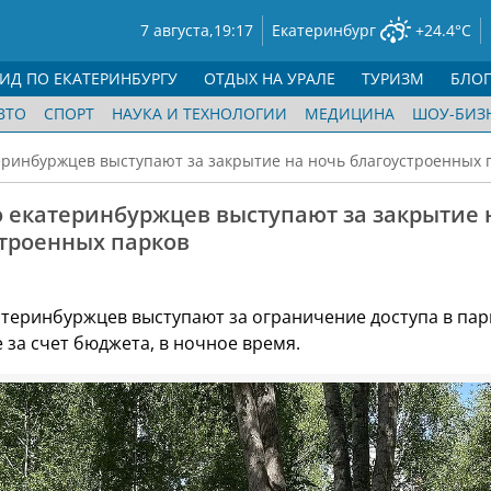
7 августа,
19:17
Екатеринбург
+24.4°C
ГИД ПО ЕКАТЕРИНБУРГУ
ОТДЫХ НА УРАЛЕ
ТУРИЗМ
БЛО
ВТО
СПОРТ
НАУКА И ТЕХНОЛОГИИ
МЕДИЦИНА
ШОУ-БИЗ
ринбуржцев выступают за закрытие на ночь благоустроенных 
 екатеринбуржцев выступают за закрытие 
строенных парков
теринбуржцев выступают за ограничение доступа в пар
 за счет бюджета, в ночное время.