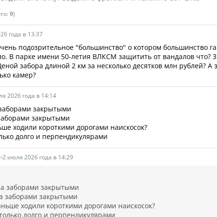
его:
9
)
26 года в 13:37
очень подозрительное "большинство" о котором большинство г
о. В парке имени 50-летия ВЛКСМ защитить от вандалов что? 
Ценой забора длиной 2 км за несколько десятков млн рублей? А 
лько камер?
ля 2026 года в 14:14
 заборами закрытыми
заборами закрытыми
ьше ходили короткими дорогами наискосок?
лько долго и перпендикулярами
а
2 июля 2026 года в 14:29
за заборами закрытыми
а заборами закрытыми
аньше ходили короткими дорогами наискосок?
только долго и перпендикулярами