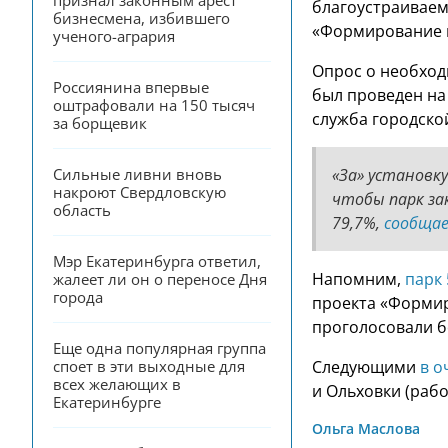
признал законным арест 
благоустраиваем
бизнесмена, избившего 
«Формирование 
ученого-агрария
Опрос о необход
Россиянина впервые 
был проведен на
оштрафовали на 150 тысяч 
служба городско
за борщевик
«За» установку
Сильные ливни вновь 
накроют Свердловскую 
чтобы парк за
область
79,7%,
сообща
Мэр Екатеринбурга ответил, 
Напомним,
парк
жалеет ли он о переносе Дня 
города
проекта «Формир
проголосовали б
Еще одна популярная группа 
Следующими
в о
споет в эти выходные для 
всех желающих в 
и Ольховки (раб
Екатеринбурге
Ольга Маслова