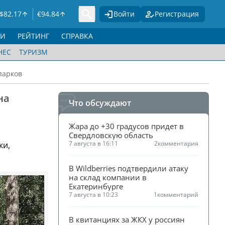
$
82.17
€
94.84
Войти
Регистрация
ГИ
РЕЙТИНГ
СПРАВКА
НЕС
ТУРИЗМ
парков
на
Что обсуждают
Жара до +30 градусов придет в 
Свердловскую область
7 августа в 16:11
2
комментария
ки,
В Wildberries подтвердили атаку 
на склад компании в 
Екатеринбурге
7 августа в 10:23
1
комментарий
В квитанциях за ЖКХ у россиян 