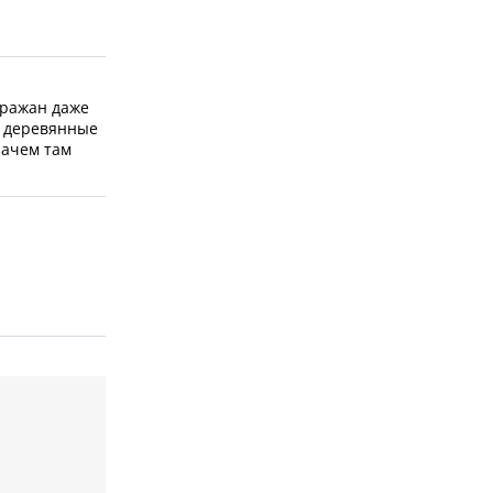
аражан даже
3 деревянные
зачем там