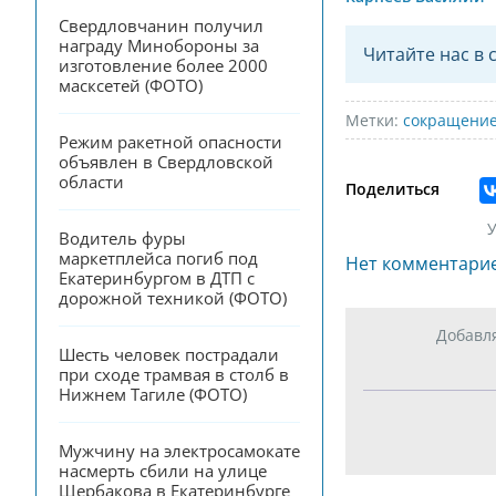
Свердловчанин получил 
награду Минобороны за 
Читайте нас в 
изготовление более 2000 
масксетей (ФОТО)
Метки:
сокращени
Режим ракетной опасности 
объявлен в Свердловской 
области
Поделиться
У
Водитель фуры 
маркетплейса погиб под 
Нет комментари
Екатеринбургом в ДТП с 
дорожной техникой (ФОТО)
Добавл
Шесть человек пострадали 
при сходе трамвая в столб в 
Нижнем Тагиле (ФОТО)
Мужчину на электросамокате 
насмерть сбили на улице 
Щербакова в Екатеринбурге 