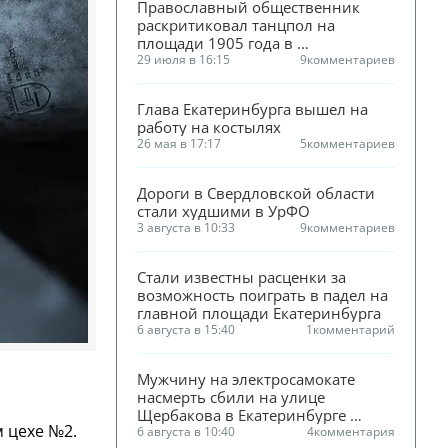
Православный общественник 
раскритиковал танцпол на 
площади 1905 года в 
Екатеринбурге
29 июля в 16:15
9
комментариев
Глава Екатеринбурга вышел на 
работу на костылях
26 мая в 17:17
5
комментариев
Дороги в Свердловской области 
стали худшими в УрФО
3 августа в 10:33
9
комментариев
Стали известны расценки за 
возможность поиграть в падел на 
главной площади Екатеринбурга
6 августа в 15:40
1
комментарий
Мужчину на электросамокате 
насмерть сбили на улице 
Щербакова в Екатеринбурге 
 цехе №2.
(ФОТО)
6 августа в 10:40
4
комментария