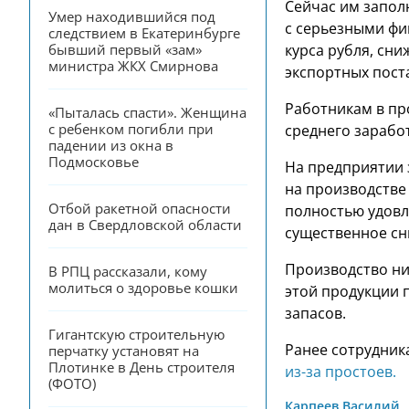
Сейчас им заполн
Умер находившийся под 
с серьезными фи
следствием в Екатеринбурге 
бывший первый «зам» 
курса рубля, сн
министра ЖКХ Смирнова
экспортных поста
Работникам в пр
«Пыталась спасти». Женщина 
с ребенком погибли при 
среднего заработ
падении из окна в 
Подмосковье
На предприятии 
на производстве
Отбой ракетной опасности 
полностью удовл
дан в Свердловской области
существенное сн
Производство ни
В РПЦ рассказали, кому 
молиться о здоровье кошки
этой продукции 
запасов.
Гигантскую строительную 
Ранее сотрудник
перчатку установят на 
Плотинке в День строителя 
из-за простоев.
(ФОТО)
Карпеев Василий