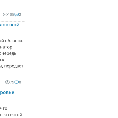
185
2
дловской
ой области.
рнатор
 очередь
ск
ы, передает
79
0
оровье
 что
ься святой