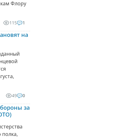
икам Флору
115
1
ановят на
озданный
енцевой
тся
густа,
49
0
бороны за
ОТО)
стерства
 полка,