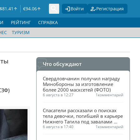
$
81.41
€
94.06
Войти
Регистрация
ГИ
РЕЙТИНГ
СПРАВКА
НЕС
ТУРИЗМ
аты
Что обсуждают
Свердловчанин получил награду 
Минобороны за изготовление 
более 2000 масксетей (ФОТО)
СЗФ)
6 августа в 12:27
1
комментарий
Спасатели рассказали о поисках 
тела девочки, погибшей в карьере 
Нижнего Тагила под завалами 
песка
6 августа в 17:40
1
комментарий