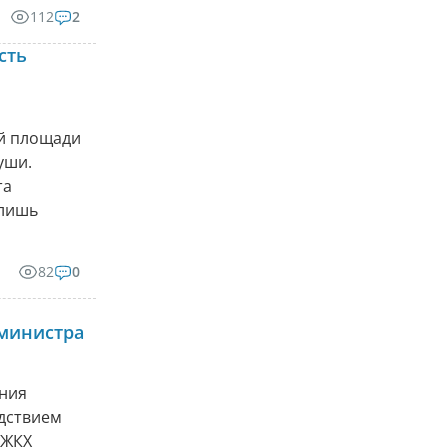
112
2
сть
ой площади
уши.
та
 лишь
82
0
министра
ения
едствием
 ЖКХ