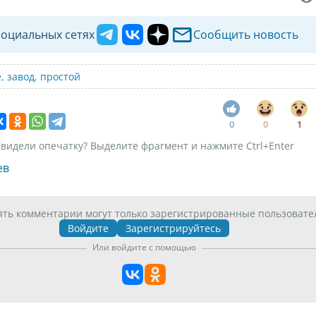
социальных сетях
Сообщить новость
е
,
завод
,
простой
0
0
1
видели опечатку? Выделите фрагмент и нажмите Ctrl+Enter
ев
ять комментарии могут только зарегистрированные пользовате
Войдите
Зарегистрируйтесь
Или войдите с помощью