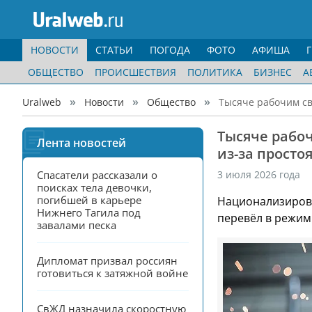
НОВОСТИ
СТАТЬИ
ПОГОДА
ФОТО
АФИША
ОБЩЕСТВО
ПРОИСШЕСТВИЯ
ПОЛИТИКА
БИЗНЕС
А
Uralweb
Новости
Общество
Тысяче рабочим св
Тысяче рабоч
Лента новостей
из-за просто
Спасатели рассказали о 
3 июля 2026 года
поисках тела девочки, 
погибшей в карьере 
Национализирова
Нижнего Тагила под 
перевёл в режим
завалами песка
Дипломат призвал россиян 
готовиться к затяжной войне
СвЖД назначила скоростную 