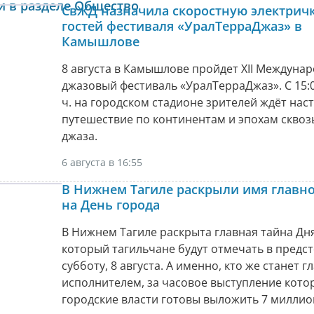
и в разделе Общество
СвЖД назначила скоростную электричк
гостей фестиваля «УралТерраДжаз» в
Камышлове
8 августа в Камышлове пройдет XII Междуна
джазовый фестиваль «УралТерраДжаз». С 15:0
ч. на городском стадионе зрителей ждёт нас
путешествие по континентам и эпохам сквоз
джаза.
6 августа в 16:55
В Нижнем Тагиле раскрыли имя главно
на День города
В Нижнем Тагиле раскрыта главная тайна Дня
который тагильчане будут отмечать в пред
субботу, 8 августа. А именно, кто же станет 
исполнителем, за часовое выступление кото
городские власти готовы выложить 7 миллио