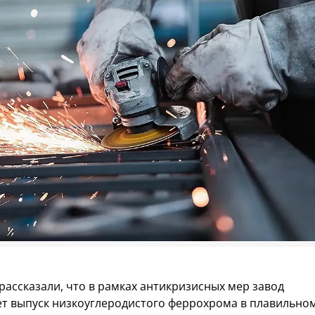
рассказали, что в рамках антикризисных мер завод
т выпуск низкоуглеродистого феррохрома в плавильном