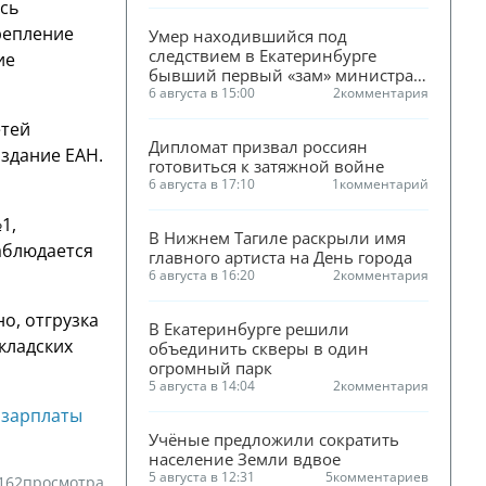
ось
репление
Умер находившийся под 
следствием в Екатеринбурге 
ие
бывший первый «зам» министра 
ЖКХ Смирнова
6 августа в 15:00
2
комментария
етей
Дипломат призвал россиян 
издание ЕАН.
готовиться к затяжной войне
6 августа в 17:10
1
комментарий
1,
В Нижнем Тагиле раскрыли имя 
аблюдается
главного артиста на День города
6 августа в 16:20
2
комментария
о, отгрузка
В Екатеринбурге решили 
кладских
объединить скверы в один 
огромный парк
5 августа в 14:04
2
комментария
 зарплаты
Учёные предложили сократить 
население Земли вдвое
5 августа в 12:31
5
комментариев
162
просмотра