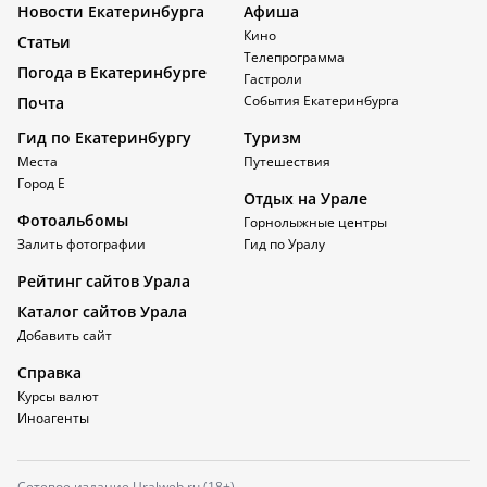
Новости Екатеринбурга
Афиша
Кино
Статьи
Телепрограмма
Погода в Екатеринбурге
Гастроли
События Екатеринбурга
Почта
Гид по Екатеринбургу
Туризм
Места
Путешествия
Город Е
Отдых на Урале
Фотоальбомы
Горнолыжные центры
Залить фотографии
Гид по Уралу
Рейтинг сайтов Урала
Каталог сайтов Урала
Добавить сайт
Справка
Курсы валют
Иноагенты
Сетевое издание Uralweb.ru (18+)