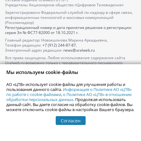
Учредитель: Акционерное общество «Цифровое Телевидение»
Зарегистрировано Федеральной службой по надзору в сфере связи,
информационных технологий и массовых коммуникаций
(Роскомнадзор)
Регистрационный номер и дата принятия решения о регистрации:
серия
Эл № ФС77-82000
от 18.10.2021 г.
Главный редактор: Новокшонова Марина Аркадьевна,
Телефон редакции:
+7 (912) 244-87-87
,
Электронный адрес редакции:
news@uralweb.ru
Все права защищены. Любое использование содержания сайта
Uralweb.ru возможно только с предварительного письменного
согласия АО «ЦТВ».
Мы используем cookie-файлы
По вопросам размещения рекламы обращайтесь по тел.
+7 (912) 244-
87-87
,
adv@uralweb.ru
АО «ЦТВ» использует cookie-файлы для улучшения работы и
По вопросам размещения информации в разделе «Афиша»
пользования данного сайта.
Информация о Политике АО «ЦТВ»
afisha@uralweb.ru
по работе с cookie-файлами
,
о Политике АО «ЦТВ» в отношении
обработки персональных данных
. Продолжая использовать
Пользовательское соглашение на использование сайта
данный сайт, Вы даете согласие на обработку cookie-файлов. Вы
Политика АО «ЦТВ» в отношении обработки персональных данных
можете отключить cookie-файлы в настройках Вашего браузера.
Согласен
© 2006-
2026
Uralweb.ru
18+