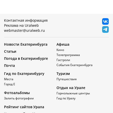
Контактная информация
Реклама на Uralweb
webmaster@uralweb.ru
Новости Екатеринбурга
Афиша
Кино
Статьи
Телепрограмма
Погода в Екатеринбурге
Гастроли
События Екатеринбурга
Почта
Гид по Екатеринбургу
Туризм
Места
Путешествия
Город Е
Отдых на Урале
Фотоальбомы
Горнолыжные центры
Залить фотографии
Гид по Уралу
Рейтинг сайтов Урала