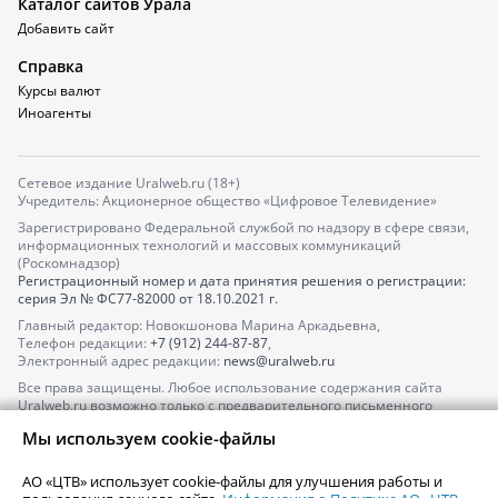
Каталог сайтов Урала
Добавить сайт
Справка
Курсы валют
Иноагенты
Сетевое издание Uralweb.ru (18+)
Учредитель: Акционерное общество «Цифровое Телевидение»
Зарегистрировано Федеральной службой по надзору в сфере связи,
информационных технологий и массовых коммуникаций
(Роскомнадзор)
Регистрационный номер и дата принятия решения о регистрации:
серия
Эл № ФС77-82000
от 18.10.2021 г.
Главный редактор: Новокшонова Марина Аркадьевна,
Телефон редакции:
+7 (912) 244-87-87
,
Электронный адрес редакции:
news@uralweb.ru
Все права защищены. Любое использование содержания сайта
Uralweb.ru возможно только с предварительного письменного
согласия АО «ЦТВ».
Мы используем cookie-файлы
По вопросам размещения рекламы обращайтесь по тел.
+7 (912) 244-
87-87
,
adv@uralweb.ru
АО «ЦТВ» использует cookie-файлы для улучшения работы и
По вопросам размещения информации в разделе «Афиша»