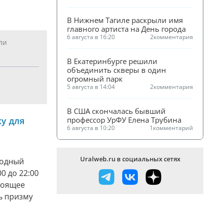
В Нижнем Тагиле раскрыли имя 
главного артиста на День города
6 августа в 16:20
2
комментария
ли
В Екатеринбурге решили 
объединить скверы в один 
огромный парк
5 августа в 14:04
2
комментария
В США скончалась бывший 
профессор УрФУ Елена Трубина
у для
6 августа в 10:20
1
комментарий
Uralweb.ru в социальных сетях
родный
0 до 22:00
тоящее
ь призму