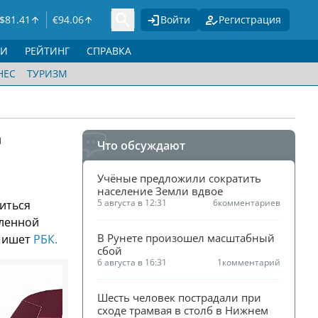
$
81.41
€
94.06
Войти
Регистрация
ГИ
РЕЙТИНГ
СПРАВКА
НЕС
ТУРИЗМ
а
Что обсуждают
Учёные предложили сократить 
население Земли вдвое
5 августа в 12:31
6
комментариев
иться
шленной
В Рунете произошел масштабный 
Пишет
РБК.
сбой
6 августа в 16:31
1
комментарий
Шесть человек пострадали при 
сходе трамвая в столб в Нижнем 