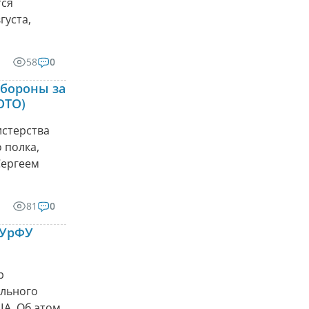
тся
густа,
58
0
бороны за
ОТО)
стерства
 полка,
Сергеем
81
0
 УрФУ
р
ального
ША. Об этом