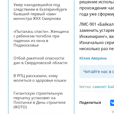
решение использ
Умер находившийся под 
прохождения час
следствием в Екатеринбурге 
бывший первый «зам» 
года уже сформи
министра ЖКХ Смирнова
ЛМС-901 «Байкал
заменить устаре
«Пыталась спасти». Женщина 
с ребенком погибли при 
Инжиниринг», вх
падении из окна в 
Изначально сери
Подмосковье
несколько раз пе
Отбой ракетной опасности 
Юлия Аверина
дан в Свердловской области
Читайте нас в 
В РПЦ рассказали, кому 
молиться о здоровье кошки
Метки:
самолет Ба
Гигантскую строительную 
перчатку установят на 
Плотинке в День строителя 
Поделиться
(ФОТО)
У