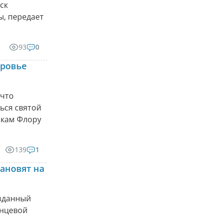
ск
ы, передает
93
0
оровье
 что
ься святой
икам Флору
139
1
ановят на
озданный
енцевой