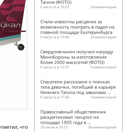
Тагиле (ФОТО)
6 августа в 10:53
2
комментария
Стали известны расценки за 
возможность поиграть в падел на 
главной площади Екатеринбурга
6 августа в 15:40
2
комментария
Свердловчанин получил награду 
Минобороны за изготовление 
более 2000 масксетей (ФОТО)
6 августа в 12:27
1
комментарий
Спасатели рассказали о поисках 
тела девочки, погибшей в карьере 
Нижнего Тагила под завалами 
песка
6 августа в 17:40
1
комментарий
Православный общественник 
раскритиковал танцпол на 
площади 1905 года в 
отметил, что
Екатеринбурге
29 июля в 16:15
9
комментариев