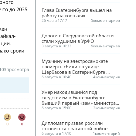
орного
что до 2035
Глава Екатеринбурга вышел на 
работу на костылях
26 мая в 17:17
5
комментариев
жен
Дороги в Свердловской области 
айкал-
стали худшими в УрФО
ации.
3 августа в 10:33
9
комментариев
нако сроки
Мужчину на электросамокате 
насмерть сбили на улице 
103
просмотра
Щербакова в Екатеринбурге 
(ФОТО)
6 августа в 10:40
4
комментария
Умер находившийся под 
следствием в Екатеринбурге 
бывший первый «зам» министра 
ЖКХ Смирнова
6 августа в 15:00
2
комментария
Дипломат призвал россиян 
0
0
готовиться к затяжной войне
6 августа в 17:10
1
комментарий