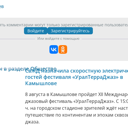
ев
ять комментарии могут только зарегистрированные пользовате
Войдите
Зарегистрируйтесь
Или войдите с помощью
и в разделе Общество
СвЖД назначила скоростную электричк
гостей фестиваля «УралТерраДжаз» в
Камышлове
8 августа в Камышлове пройдет XII Междуна
джазовый фестиваль «УралТерраДжаз». С 15:0
ч. на городском стадионе зрителей ждёт нас
путешествие по континентам и эпохам сквоз
джаза.