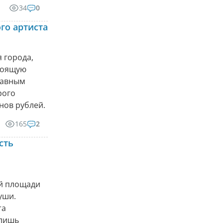
34
0
го артиста
 города,
стоящую
главным
рого
нов рублей.
165
2
сть
ой площади
уши.
та
 лишь