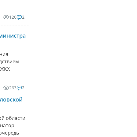
120
2
министра
ения
едствием
 ЖКХ
263
2
дловской
ой области.
рнатор
 очередь