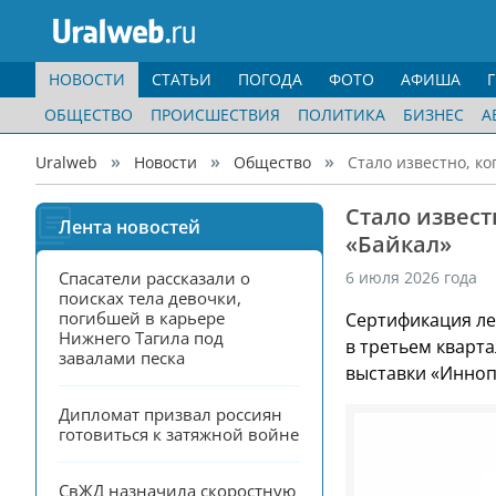
НОВОСТИ
СТАТЬИ
ПОГОДА
ФОТО
АФИША
ОБЩЕСТВО
ПРОИСШЕСТВИЯ
ПОЛИТИКА
БИЗНЕС
А
Uralweb
Новости
Общество
Стало известно, к
Стало извест
Лента новостей
«Байкал»
Спасатели рассказали о 
6 июля 2026 года
поисках тела девочки, 
погибшей в карьере 
Сертификация ле
Нижнего Тагила под 
в третьем кварт
завалами песка
выставки «Инноп
Дипломат призвал россиян 
готовиться к затяжной войне
СвЖД назначила скоростную 