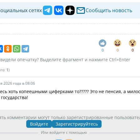
социальных сетях
Сообщить новость
0
0
0
видели опечатку? Выделите фрагмент и нажмите Ctrl+Enter
его:
1
)
я 2026 года в 08:06
есь хоть копеешными циферками то????? Это не пенсия, а мило
 государства!
ять комментарии могут только зарегистрированные пользовате
Войдите
Зарегистрируйтесь
Или войдите с помощью