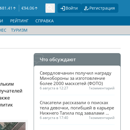
$
81.41
€
94.06
Войти
Регистрация
ГИ
РЕЙТИНГ
СПРАВКА
НЕС
ТУРИЗМ
Что обсуждают
Свердловчанин получил награду 
Минобороны за изготовление 
более 2000 масксетей (ФОТО)
ольким
6 августа в 12:27
1
комментарий
лучателей
также
Спасатели рассказали о поисках 
алитик
тела девочки, погибшей в карьере 
Нижнего Тагила под завалами 
песка
6 августа в 17:40
1
комментарий