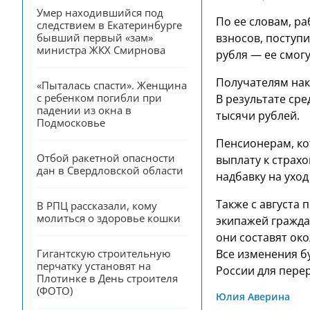
Умер находившийся под 
По ее словам, р
следствием в Екатеринбурге 
бывший первый «зам» 
взносов, поступ
министра ЖКХ Смирнова
рубля — ее смогу
Получателям нак
«Пыталась спасти». Женщина 
с ребенком погибли при 
В результате сре
падении из окна в 
тысячи рублей.
Подмосковье
Пенсионерам, ко
Отбой ракетной опасности 
выплату к страхо
дан в Свердловской области
надбавку на уход
Также с августа
В РПЦ рассказали, кому 
молиться о здоровье кошки
экипажей гражда
они составят око
Гигантскую строительную 
Все изменения б
перчатку установят на 
России для перер
Плотинке в День строителя 
(ФОТО)
Юлия Аверина