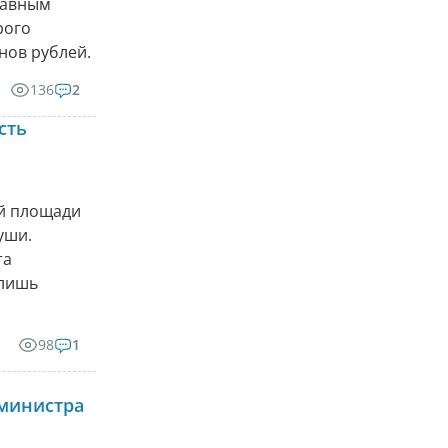
главным
рого
нов рублей.
136
2
сть
ой площади
уши.
та
 лишь
98
1
министра