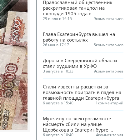
Православный общественник 
раскритиковал танцпол на 
площади 1905 года в 
Екатеринбурге
29 июля в 16:15
9
комментариев
Глава Екатеринбурга вышел на 
работу на костылях
26 мая в 17:17
5
комментариев
Дороги в Свердловской области 
стали худшими в УрФО
3 августа в 10:33
9
комментариев
Стали известны расценки за 
возможность поиграть в падел на 
главной площади Екатеринбурга
6 августа в 15:40
1
комментарий
Мужчину на электросамокате 
насмерть сбили на улице 
Щербакова в Екатеринбурге 
(ФОТО)
6 августа в 10:40
4
комментария