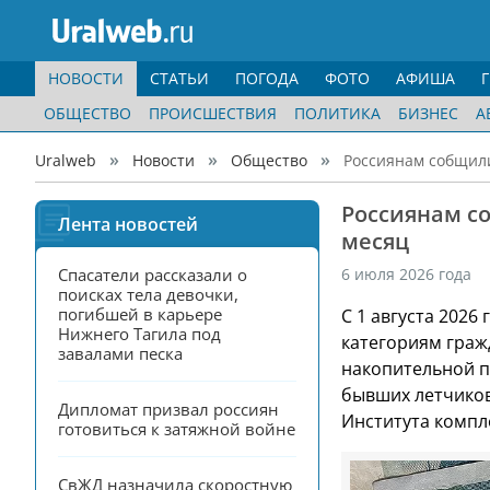
НОВОСТИ
СТАТЬИ
ПОГОДА
ФОТО
АФИША
ОБЩЕСТВО
ПРОИСШЕСТВИЯ
ПОЛИТИКА
БИЗНЕС
А
Uralweb
Новости
Общество
Россиянам собщили
Россиянам с
Лента новостей
месяц
Спасатели рассказали о 
6 июля 2026 года
поисках тела девочки, 
погибшей в карьере 
С 1 августа 2026
Нижнего Тагила под 
категориям граж
завалами песка
накопительной пе
бывших летчиков 
Дипломат призвал россиян 
Института компл
готовиться к затяжной войне
СвЖД назначила скоростную 