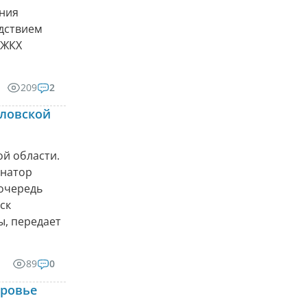
ения
едствием
 ЖКХ
209
2
дловской
ой области.
рнатор
 очередь
ск
ы, передает
89
0
оровье