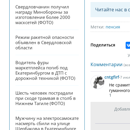
Свердловчанин получил 
Читайте нас в 
награду Минобороны за 
изготовление более 2000 
масксетей (ФОТО)
Метки:
пенсия
Режим ракетной опасности 
объявлен в Свердловской 
Поделиться
области
У
Водитель фуры 
Комментарии
(вс
маркетплейса погиб под 
Екатеринбургом в ДТП с 
cntgfirf
7 июл
дорожной техникой (ФОТО)
Не срамит
гуманного
Шесть человек пострадали 
1
при сходе трамвая в столб в 
Нижнем Тагиле (ФОТО)
Добавл
Мужчину на электросамокате 
насмерть сбили на улице 
Щербакова в Екатеринбурге 