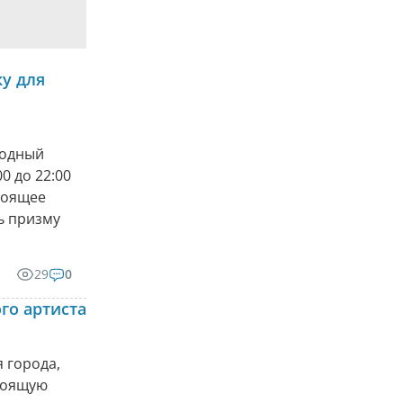
у для
родный
0 до 22:00
тоящее
ь призму
29
0
го артиста
 города,
стоящую