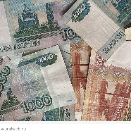
я/uralweb.ru