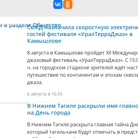
и в разделе Общество
СвЖД назначила скоростную электричк
гостей фестиваля «УралТерраДжаз» в
Камышлове
8 августа в Камышлове пройдет XII Междуна
джазовый фестиваль «УралТерраДжаз». С 15:0
ч. на городском стадионе зрителей ждёт нас
путешествие по континентам и эпохам сквоз
джаза.
6 августа в 16:55
В Нижнем Тагиле раскрыли имя главно
на День города
В Нижнем Тагиле раскрыта главная тайна Дня
который тагильчане будут отмечать в пред