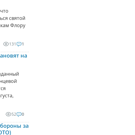
 что
ься святой
икам Флору
131
1
ановят на
озданный
енцевой
тся
густа,
52
0
бороны за
ОТО)