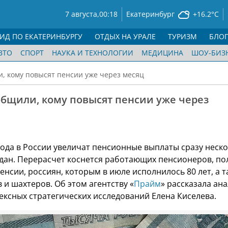
7 августа,
00:18
Екатеринбург
+16.2°C
ГИД ПО ЕКАТЕРИНБУРГУ
ОТДЫХ НА УРАЛЕ
ТУРИЗМ
БЛО
ВТО
СПОРТ
НАУКА И ТЕХНОЛОГИИ
МЕДИЦИНА
ШОУ-БИЗ
, кому повысят пенсии уже через месяц
общили, кому повысят пенсии уже через
 года в России увеличат пенсионные выплаты сразу неск
дан. Перерасчет коснется работающих пенсионеров, по
нсии, россиян, которым в июле исполнилось 80 лет, а 
и шахтеров. Об этом агентству «
Прайм
» рассказала ан
ексных стратегических исследований Елена Киселева.