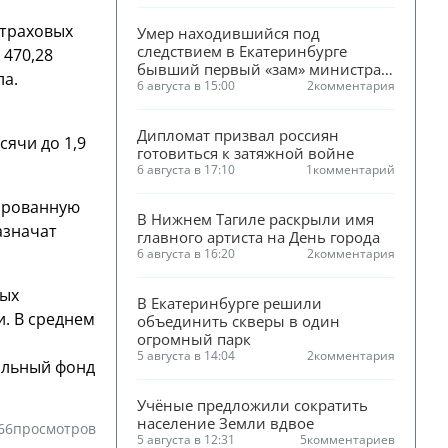
страховых
Умер находившийся под 
следствием в Екатеринбурге 
 470,28
бывший первый «зам» министра 
ла.
ЖКХ Смирнова
6 августа в 15:00
2
комментария
Дипломат призвал россиян 
сячи до 1,9
готовиться к затяжной войне
6 августа в 17:10
1
комментарий
сированную
В Нижнем Тагиле раскрыли имя 
азначат
главного артиста на День города
6 августа в 16:20
2
комментария
ных
В Екатеринбурге решили 
. В среднем
объединить скверы в один 
огромный парк
5 августа в 14:04
2
комментария
альный фонд
Учёные предложили сократить 
население Земли вдвое
66
просмотров
5 августа в 12:31
5
комментариев