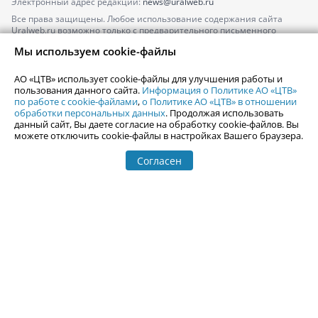
Электронный адрес редакции:
news@uralweb.ru
Все права защищены. Любое использование содержания сайта
Uralweb.ru возможно только с предварительного письменного
согласия АО «ЦТВ».
Мы используем cookie-файлы
По вопросам размещения рекламы обращайтесь по тел.
+7 (912) 244-
87-87
,
adv@uralweb.ru
АО «ЦТВ» использует cookie-файлы для улучшения работы и
По вопросам размещения информации в разделе «Афиша»
пользования данного сайта.
Информация о Политике АО «ЦТВ»
afisha@uralweb.ru
по работе с cookie-файлами
,
о Политике АО «ЦТВ» в отношении
обработки персональных данных
. Продолжая использовать
Пользовательское соглашение на использование сайта
данный сайт, Вы даете согласие на обработку cookie-файлов. Вы
Политика АО «ЦТВ» в отношении обработки персональных данных
можете отключить cookie-файлы в настройках Вашего браузера.
Согласен
© 2006-
2026
Uralweb.ru
18+